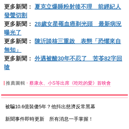
更多新聞：
夏克立爆睡粉射後不理 前經紀人
發聲切割
更多新聞：
28歲女星罹血癌剃光頭 最新病況
曝光了
更多新聞：
陳沂談核三重啟 表態「恐懼來自
無知」
更多新聞：
外遇被酸30年不忍了 苦苓82字回
嗆
推薦圖輯
蔡康永、小S等出席《吃吃的愛》首映會
被騙10.6億裝傻5年？他抖出慈濟反常黑幕
新聞事件即時更新 所有消息一手掌握！