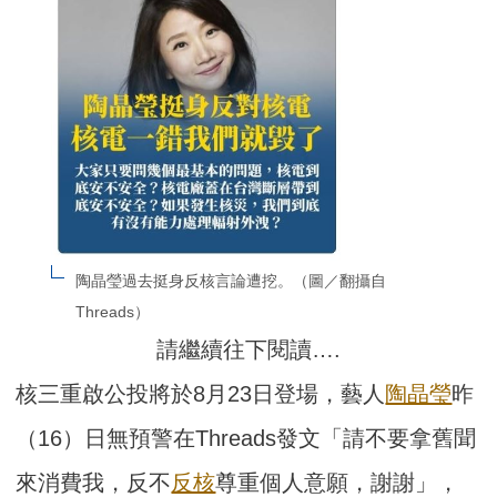
陶晶瑩過去挺身反核言論遭挖。（圖／翻攝自
Threads）
請繼續往下閱讀….
核三重啟公投將於8月23日登場，藝人
陶晶瑩
昨
（16）日無預警在Threads發文「請不要拿舊聞
來消費我，反不
反核
尊重個人意願，謝謝」，