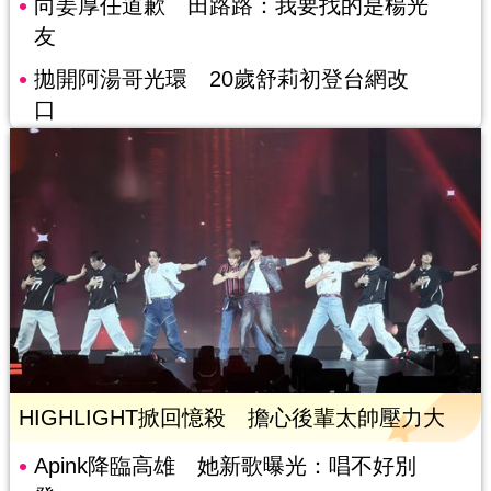
向姜厚任道歉 田路路：我要找的是楊光
友
拋開阿湯哥光環 20歲舒莉初登台網改
口
HIGHLIGHT掀回憶殺 擔心後輩太帥壓力大
Apink降臨高雄 她新歌曝光：唱不好別