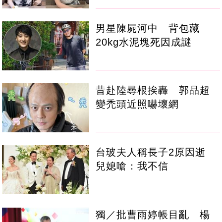
男星陳屍河中 背包藏
20kg水泥塊死因成謎
昔赴陸尋根挨轟 郭品超
變禿頭近照嚇壞網
台玻夫人稱長子2原因逝
兒媳嗆：我不信
獨／批曹雨婷帳目亂 楊