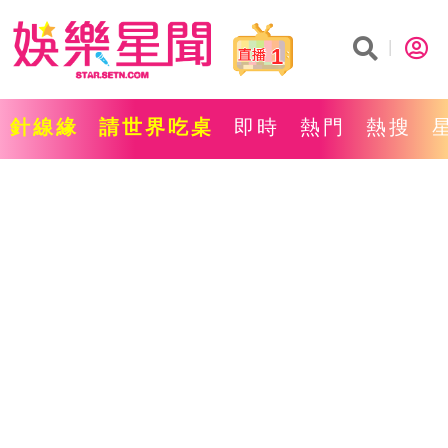
1
針線緣
請世界吃桌
即時
熱門
熱搜