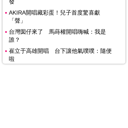
發
AKIRA開唱藏彩蛋！兒子首度驚喜獻
「聲」
台灣囡仔來了 馬蒔權開唱嗨喊：我是
誰？
崔立于高雄開唱 台下讓他氣噗噗：隨便
啦