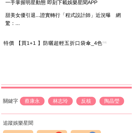
一手掌握明星動態 即刻下載娛樂星聞APP
甜美女優引退...證實轉行「程式設計師」近況曝 網
驚：...
特價 【買1+1 】防曬超輕五折口袋傘_4色
PR
關鍵字
蔡康永
林志玲
反核
陶晶瑩
追蹤娛樂星聞