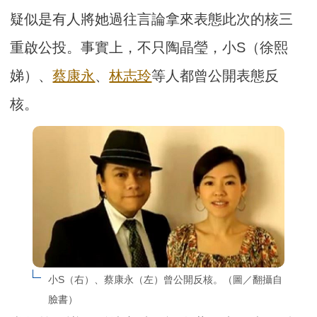
疑似是有人將她過往言論拿來表態此次的核三
重啟公投。事實上，不只陶晶瑩，小S（徐熙
娣）、
蔡康永
、
林志玲
等人都曾公開表態反
核。
小S（右）、蔡康永（左）曾公開反核。（圖／翻攝自
臉書）