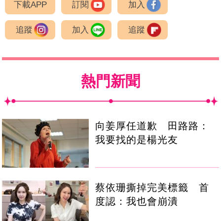
下載APP
訂閱
加入
追蹤
加入
追蹤
熱門新聞
向姜厚任道歉 田路路：
我要找的是楊光友
蔡依珊撕掉完美標籤 首
度認：我也會崩潰