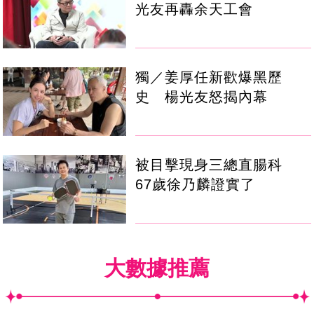
光友再轟余天工會
獨／姜厚任新歡爆黑歷
史 楊光友怒揭內幕
被目擊現身三總直腸科
67歲徐乃麟證實了
大數據推薦