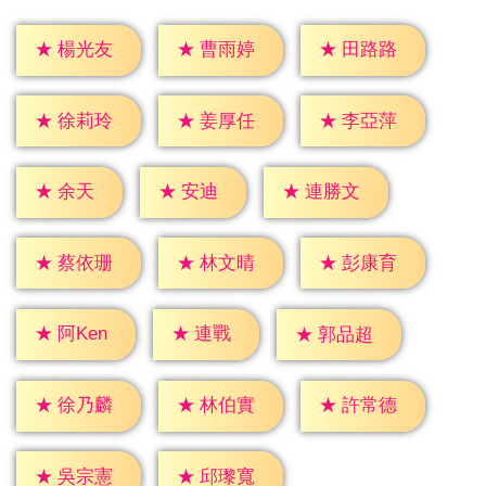
★
楊光友
★
曹雨婷
★
田路路
★
徐莉玲
★
姜厚任
★
李亞萍
★
余天
★
安迪
★
連勝文
★
蔡依珊
★
林文晴
★
彭康育
★
連戰
★
阿Ken
★
郭品超
★
徐乃麟
★
林伯實
★
許常德
★
吳宗憲
★
邱瓈寬