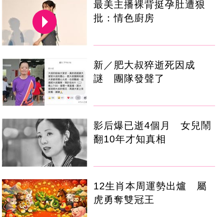
最美主播裸背挺孕肚遭狠
批：情色廚房
新／肥大叔猝逝死因成
謎 團隊發聲了
影后爆已逝4個月 女兒鬧
翻10年才知真相
12生肖本周運勢出爐 屬
虎勇奪雙冠王