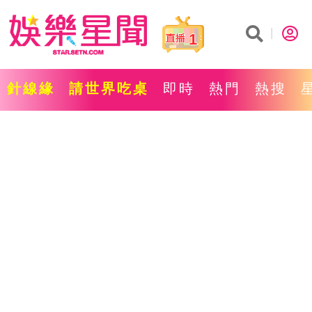
1
針線緣
請世界吃桌
即時
熱門
熱搜