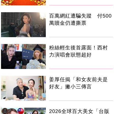
百萬網紅遭騙失蹤 付500
萬贖金仍遭撕票
粉絲輕生後首露面！西村
力演唱會狀態超好
姜厚任揭「和女友前夫是
好友」撇小三傳言
2026全球百大美女「台版