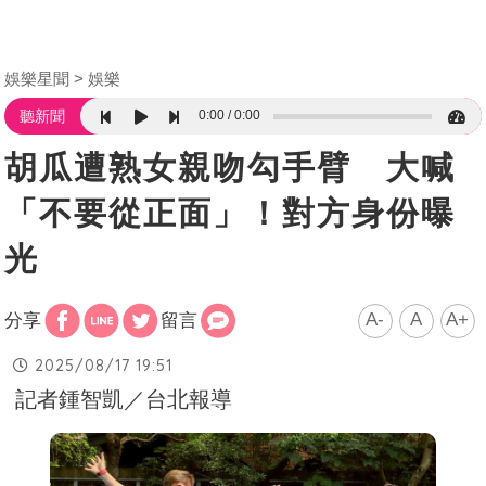
娛樂星聞
娛樂
0:00
0:00
聽新聞
胡瓜遭熟女親吻勾手臂 大喊
「不要從正面」！對方身份曝
光
A-
A
A+
分享
留言
2025/08/17 19:51
記者鍾智凱／台北報導