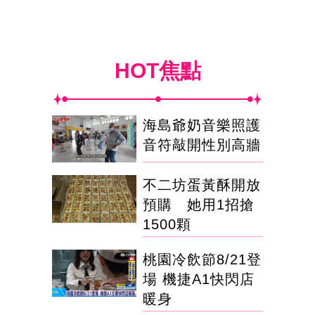
HOT焦點
海島爺奶音樂照護
音符敲開性別高牆
不二坊蛋黃酥開放
預購 她用1招搶
1500顆
桃園冷飲節8/21登
場 機捷A1快閃店
暖身