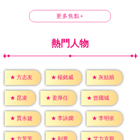
更多焦點+
熱門人物
★
方志友
★
楊銘威
★
灰姑娘
★
昆凌
★
姜厚任
★
曾國城
★
賈永婕
★
李詠嫻
★
李明依
★
利菁
★
方芳芳
★
艾力克斯