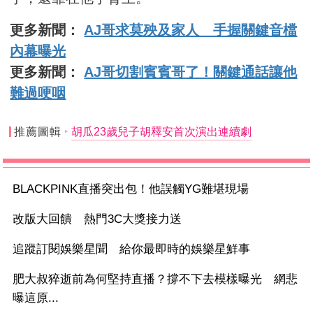
更多新聞：
AJ哥求莫殃及家人 手握關鍵音檔
內幕曝光
更多新聞：
AJ哥切割賓賓哥了！關鍵通話讓他
難過哽咽
推薦圖輯
胡瓜23歲兒子胡釋安首次演出連續劇
BLACKPINK直播突出包！他誤觸YG難堪現場
改版大回饋 熱門3C大獎接力送
追蹤訂閱娛樂星聞 給你最即時的娛樂星鮮事
肥大叔猝逝前為何堅持直播？撐不下去模樣曝光 網悲
曝這原...