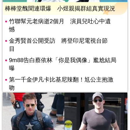
棒棒堂醜聞連環爆 小煜親揭群組真實現況
竹聯幫元老病逝2個月 演員兒吐心中遺
憾
金秀賢首公開受訪 將登印尼電視台節
目
9m88告白蔡依林「你是我偶像」尷尬結局
曝
第一千金伊凡卡比基尼辣翻！尪公主抱激
吻