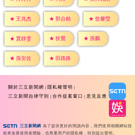
★
王兆杰
★
郭台銘
★
曾馨瑩
★
狄鶯
★
孫鵬
★
賈靜雯
★
孫安佐
★
田路路
關於三立新聞網
隱私權聲明
三立新聞自律守則
合作提案窗口
意見反應
三立新聞網
為了提供更好的閱讀內容，我們使用相關網站技
Copyright ©2026 Sanlih E-Television All Rights
術來改善使用者體驗，也尊重用戶的隱私權，特別提出聲明。