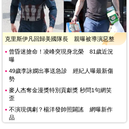
克里斯伊凡回歸美國隊長 親曝被導演惡整
曾昏迷搶命！凌峰突現身北榮 81歲近況
曝
49歲李詠嫻出事送急診 經紀人曝最新傷
勢
麥人杰奪金漫獎特別貢獻獎 秒問1句網笑
歪
不演現偶劇？楊洋發帥照闢謠 網曝新作
品