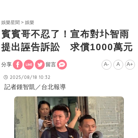
娛樂星聞
娛樂
賓賓哥不忍了！宣布對圤智雨
提出誣告訴訟 求償1000萬元
A-
A
A+
分享
留言
2025/08/18 10:32
記者鍾智凱／台北報導