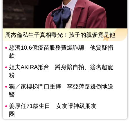
周杰倫私生子真相曝光！孩子的親爹竟是他
慈濟10.6億疫苗服務費爆詐騙 他質疑捐
款
姐夫AKIRA抵台 蹲身陪自拍、簽名超寵
粉
獨／家樓梯門口重摔 李亞萍路邊倒地送
醫
姜厚任71歲生日 女友曝神級朋友
圈