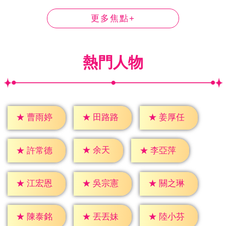
更多焦點+
熱門人物
★
曹雨婷
★
田路路
★
姜厚任
★
余天
★
許常德
★
李亞萍
★
江宏恩
★
吳宗憲
★
關之琳
★
陳泰銘
★
丟丟妹
★
陸小芬