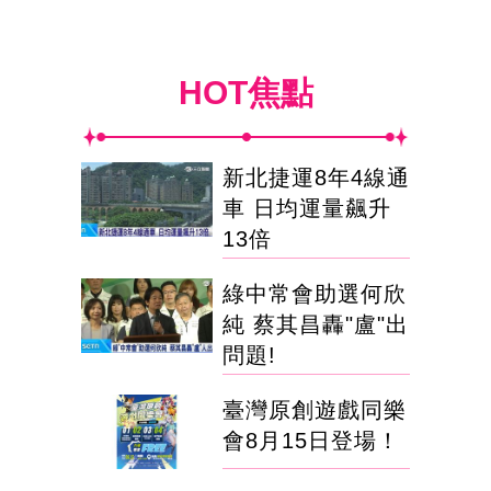
HOT焦點
新北捷運8年4線通
車 日均運量飆升
13倍
綠中常會助選何欣
純 蔡其昌轟"盧"出
問題!
臺灣原創遊戲同樂
會8月15日登場！