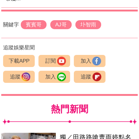
關鍵字
賓賓哥
AJ哥
圤智雨
追蹤娛樂星聞
下載APP
訂閱
加入
追蹤
加入
追蹤
熱門新聞
獨／田路路嗆曹雨婷點名