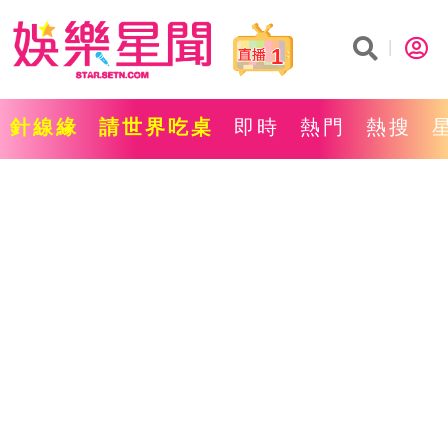
1
針線緣
請世界吃桌
即時
熱門
熱搜