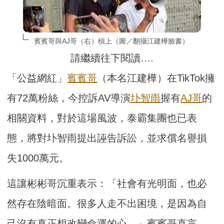
賓賓哥與AJ哥（右）槓上（圖／翻攝江建樺臉書）
請繼續往下閱讀….
「公益網紅」
賓賓哥
（本名江建樺）在TikTok擁
有72萬粉絲，今控訴AV導演
圤智雨
握有
AJ哥
的
相關資料，對於這場風波，泰霸集團也已表
態，將對圤智雨提出誣告訴訟，並求償名譽損
失1000萬元。
這讓彬彬哥沉重表示：「社會有光明面，也必
然存在陰暗面。很多人走不出困境，是因為自
己沒有真正想改變命運的心。」賓賓哥直言，