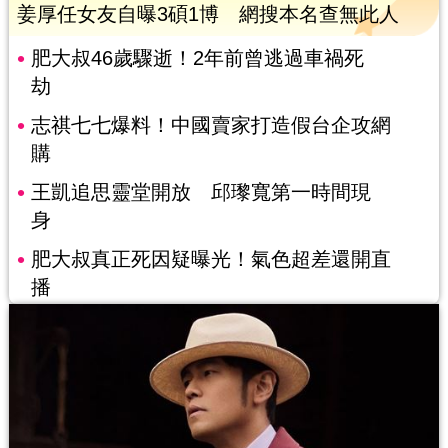
姜厚任女友自曝3碩1博 網搜本名查無此人
肥大叔46歲驟逝！2年前曾逃過車禍死
劫
志祺七七爆料！中國賣家打造假台企攻網
購
王凱追思靈堂開放 邱瓈寬第一時間現
身
肥大叔真正死因疑曝光！氣色超差還開直
播