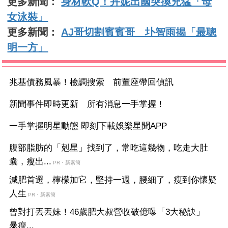
更多新聞：
身材軟Q！卉妮出國突換兇猛「母
女泳裝」
更多新聞：
AJ哥切割賓賓哥 圤智雨揭「最聰
明一方」
兆基債務風暴！檢調搜索 前董座帶回偵訊
新聞事件即時更新 所有消息一手掌握！
一手掌握明星動態 即刻下載娛樂星聞APP
腹部脂肪的「剋星」找到了，常吃這幾物，吃走大肚
囊，瘦出...
PR・新素簡
減肥首選，檸檬加它，堅持一週，腰細了，瘦到你懷疑
人生
PR・新素簡
曾對打丟丟妹！46歲肥大叔營收破億曝「3大秘訣」
暴瘦...