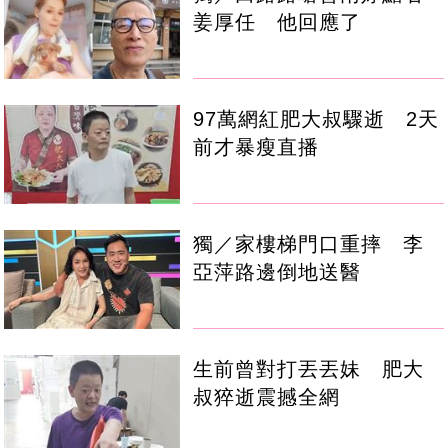
姜厚任 他回應了
97萬網紅肥大叔驟逝 2天
前才暴瘦直播
獨／家樓梯門口重摔 李
亞萍路邊倒地送醫
生前曾對打丟丟妹 肥大
叔猝逝震撼全網