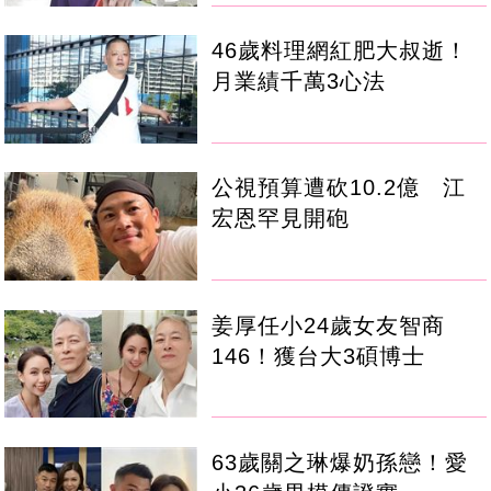
46歲料理網紅肥大叔逝！
月業績千萬3心法
公視預算遭砍10.2億 江
宏恩罕見開砲
姜厚任小24歲女友智商
146！獲台大3碩博士
63歲關之琳爆奶孫戀！愛