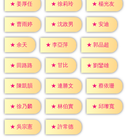
★
姜厚任
★
徐莉玲
★
楊光友
★
安迪
★
曹雨婷
★
沈政男
★
余天
★
李亞萍
★
郭品超
★
甘比
★
田路路
★
劉鑾雄
★
陳凱韻
★
連勝文
★
蔡依珊
★
徐乃麟
★
林伯實
★
邱瓈寬
★
吳宗憲
★
許常德