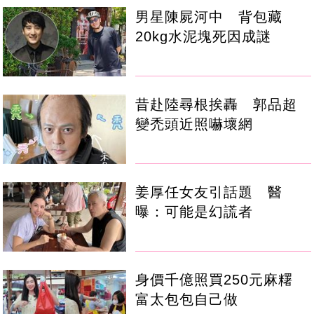
男星陳屍河中 背包藏
20kg水泥塊死因成謎
昔赴陸尋根挨轟 郭品超
變禿頭近照嚇壞網
姜厚任女友引話題 醫
曝：可能是幻謊者
身價千億照買250元麻糬
富太包包自己做