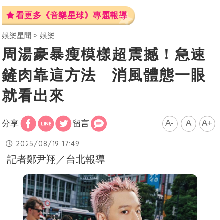
看更多《音樂星球》專題報導
娛樂星聞
娛樂
周湯豪暴瘦模樣超震撼！急速
鏟肉靠這方法 消風體態一眼
就看出來
A-
A
A+
分享
留言
2025/08/19 17:49
記者鄭尹翔／台北報導