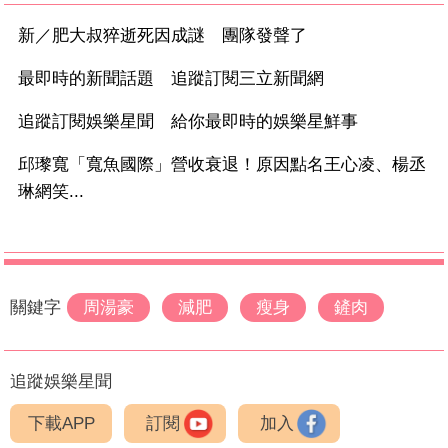
新／肥大叔猝逝死因成謎 團隊發聲了
最即時的新聞話題 追蹤訂閱三立新聞網
追蹤訂閱娛樂星聞 給你最即時的娛樂星鮮事
邱瓈寬「寬魚國際」營收衰退！原因點名王心凌、楊丞
琳網笑...
關鍵字
周湯豪
減肥
瘦身
鏟肉
追蹤娛樂星聞
下載APP
訂閱
加入