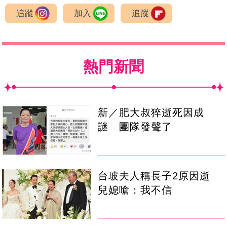
追蹤
加入
追蹤
熱門新聞
新／肥大叔猝逝死因成
謎 團隊發聲了
台玻夫人稱長子2原因逝
兒媳嗆：我不信