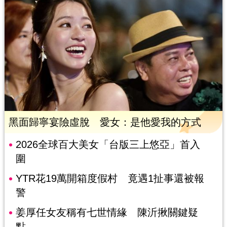
黑面歸寧宴險虛脫 愛女：是他愛我的方式
2026全球百大美女「台版三上悠亞」首入
圍
YTR花19萬開箱度假村 竟遇1扯事還被報
警
姜厚任女友稱有七世情緣 陳沂揪關鍵疑
點