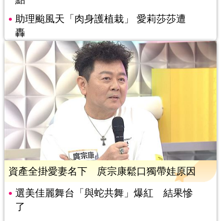
助理颱風天「肉身護植栽」 愛莉莎莎遭
轟
資產全掛愛妻名下 庹宗康鬆口獨帶娃原因
選美佳麗舞台「與蛇共舞」爆紅 結果慘
了