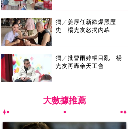
獨／姜厚任新歡爆黑歷
史 楊光友怒揭內幕
獨／批曹雨婷帳目亂 楊
光友再轟余天工會
大數據推薦