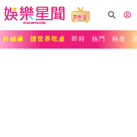
1
針線緣
請世界吃桌
即時
熱門
熱搜