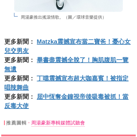
周湯豪推出搖滾情歌。（圖／環球音樂提供）
更多新聞：
Matzka震撼宣布當二寶爸！憂心女
兒交男友
更多新聞：
畢書盡震撼全脫了！胸肌腹肌一覽
無遺
更多新聞：
丁噹震撼宣布超大咖嘉賓！被指定
唱辣舞曲
更多新聞：
屈中恆奪金鐘視帝後吸毒被抓！當
反毒大使
推薦圖輯
周湯豪新專輯媒體試聽會