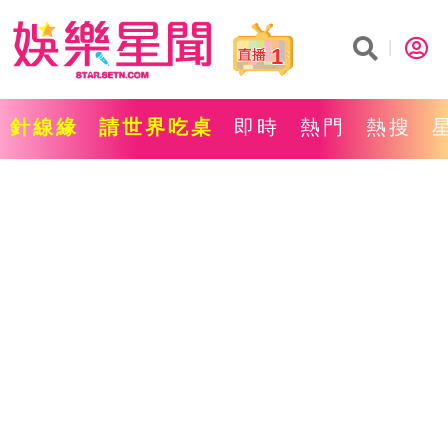
1
針線緣
請世界吃桌
即時
熱門
熱搜