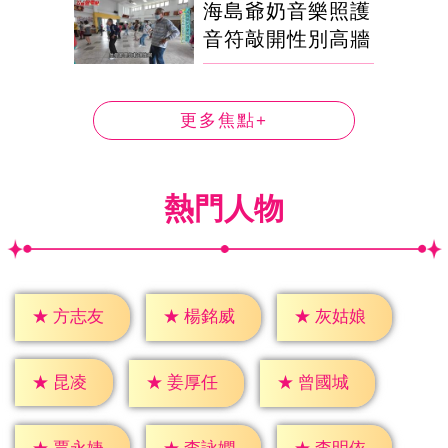
海島爺奶音樂照護
音符敲開性別高牆
更多焦點+
熱門人物
★
方志友
★
楊銘威
★
灰姑娘
★
昆凌
★
姜厚任
★
曾國城