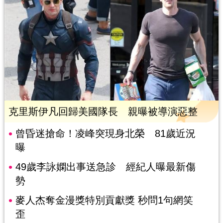
克里斯伊凡回歸美國隊長 親曝被導演惡整
曾昏迷搶命！凌峰突現身北榮 81歲近況
曝
49歲李詠嫻出事送急診 經紀人曝最新傷
勢
麥人杰奪金漫獎特別貢獻獎 秒問1句網笑
歪