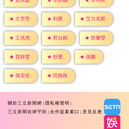
★
賈永婕
★
李詠嫻
★
李明依
★
利菁
★
方芳芳
★
艾力克斯
★
王兆杰
★
郭台銘
★
曾馨瑩
★
狄鶯
★
孫鵬
★
賈靜雯
★
孫安佐
★
田路路
關於三立新聞網
隱私權聲明
三立新聞自律守則
合作提案窗口
意見反應