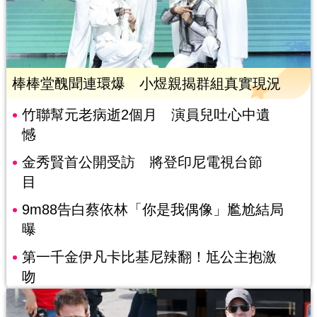
棒棒堂醜聞連環爆 小煜親揭群組真實現況
竹聯幫元老病逝2個月 演員兒吐心中遺
憾
金秀賢首公開受訪 將登印尼電視台節
目
9m88告白蔡依林「你是我偶像」尷尬結局
曝
第一千金伊凡卡比基尼辣翻！尪公主抱激
吻