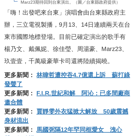
Marz23期待回到台東演出。（圖／台東縣政府提供）
「嗨！出發吧來台東」演唱會由台東縣政府主
辦，三立電視製播，9月13、14日連續兩天在台
東市國際地標登場。目前已確定演出的歌手有
楊乃文、戴佩妮、徐佳瑩、周湯豪、Marz23、
玖壹壹，千萬級豪華卡司還將陸續揭曉。
更多新聞：
林暐哲遭控吞4.7億還上訴 蘇打綠
發聲了
更多新聞：
F.I.R.世紀和解 阿沁：已多間廠商
邀合體
更多新聞：
賈靜雯外衣猛掀大解放 50歲震撼
身材流出
更多新聞：
馬國弼隔12年罕同框愛女 洩心