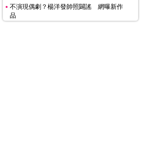
不演現偶劇？楊洋發帥照闢謠 網曝新作
品