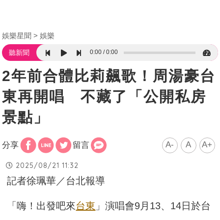
娛樂星聞
娛樂
0:00
0:00
聽新聞
2年前合體比莉飆歌！周湯豪台
東再開唱 不藏了「公開私房
景點」
A-
A
A+
分享
留言
2025/08/21 11:32
記者徐珮華／台北報導
「嗨！出發吧來
台東
」演唱會9月13、14日於台