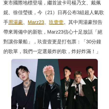
東市國際地標登場，繼首波卡司楊乃文、戴佩
妮、徐佳瑩後，今（21）日再公布3組超人氣歌
手
周湯豪
、
Marz23
、
玖壹壹
。其中周湯豪預告
帶來籌備中的新歌，Marz23信心十足放話「絕
對讓你暈船」，玖壹壹更是打包票：「30分鐘
的歌單，我們一定選最炸的歌，炸好炸滿！」