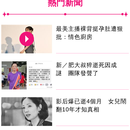
熱門新聞
最美主播裸背挺孕肚遭狠
批：情色廚房
新／肥大叔猝逝死因成
謎 團隊發聲了
影后爆已逝4個月 女兒鬧
翻10年才知真相