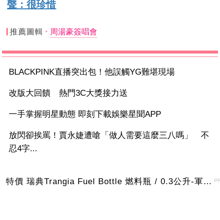
聲：很珍惜
推薦圖輯
周湯豪簽唱會
BLACKPINK直播突出包！他誤觸YG難堪現場
改版大回饋 熱門3C大獎接力送
一手掌握明星動態 即刻下載娛樂星聞APP
放閃卻挨罵！賈永婕遭嗆「做人需要這麼三八嗎」 不
忍4字...
特價 瑞典Trangia Fuel Bottle 燃料瓶 / 0.3公升-軍綠色
P