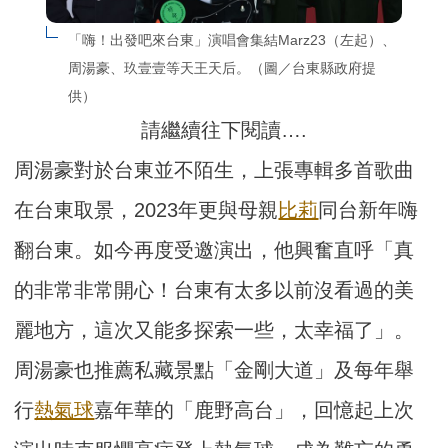
「嗨！出發吧來台東」演唱會集結Marz23（左起）、
周湯豪、玖壹壹等天王天后。（圖／台東縣政府提
供）
請繼續往下閱讀….
周湯豪對於台東並不陌生，上張專輯多首歌曲
在台東取景，2023年更與母親
比莉
同台新年嗨
翻台東。如今再度受邀演出，他興奮直呼「真
的非常非常開心！台東有太多以前沒看過的美
麗地方，這次又能多探索一些，太幸福了」。
周湯豪也推薦私藏景點「金剛大道」及每年舉
行
熱氣球
嘉年華的「鹿野高台」，回憶起上次