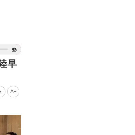
陸早
A
A+