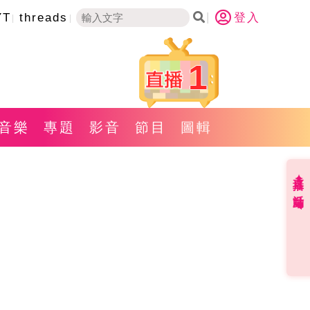
YT
threads
登入
1
音樂
專題
影音
節目
圖輯
直播✦活動