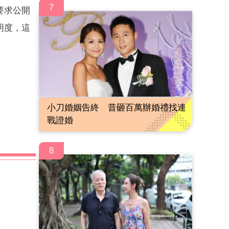
7
要求公開
明度，這
小刀婚姻告終 昔砸百萬辦婚禮找連
戰證婚
8