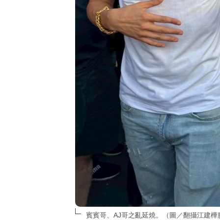
賓賓哥、AJ哥之亂延燒。（圖／翻攝江建樺