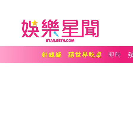
針線緣
請世界吃桌
即時