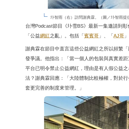
圤智雨（右）訪問謝典霖。（圖／圤智雨提
台灣Podcast節目《圤雪BS》最新一集邀請到
「公益
網紅
之亂」。包括「
賓賓哥
」、「
AJ哥
」
謝典霖在節目中直言這些公益網紅之所以頻繁「
發爭議。他指出：「當一個人的包裝與真實差距
平台已明令禁止公益網紅，理由是有人假公益之
法？謝典霖回應：「大陸體制比較極權，對於行
套更完善的制度來管理。」