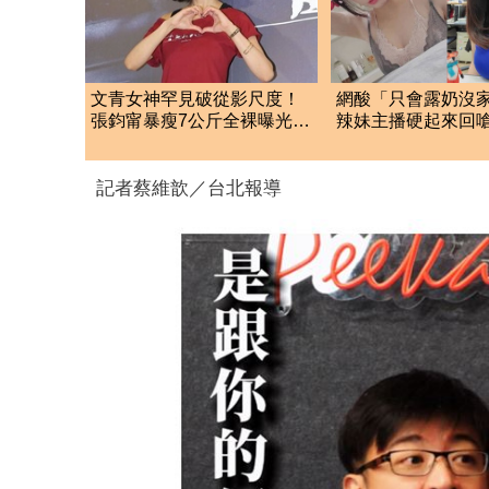
文青女神罕見破從影尺度！
網酸「只會露奶沒
張鈞甯暴瘦7公斤全裸曝光
辣妹主播硬起來回
片場受挫大爆哭
續PO
記者蔡維歆／台北報導