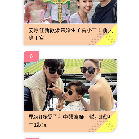
姜厚任新歡爆帶婚生子當小三！前夫
嗆正宮
6
昆凌8歲愛子拜中醫為師 幫把脈說
中1狀況