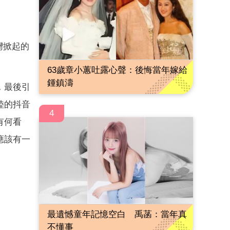
灣掀起的
63歲章小蕙吐露心聲：後悔當年嫁給
鍾鎮濤
，最後引
陸的抖音
4
有何看
應該有一
最遺憾童年記憶空白 禹菡：當年真
不懂事