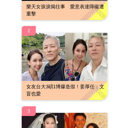
樂天女孩淚揭往事 愛意表達障礙遭
重擊
2
女友台大3碩1博爆造假！姜厚任：文
盲也愛
3