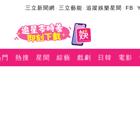
三立新聞網
三立藝能
追蹤娛樂星聞
FB
熱門
熱搜
星聞
綜藝
戲劇
日韓
電影