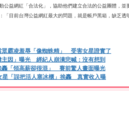
動公益網紅「合法化」，協助他們建立合法的公益團體，並
：「目前台灣公益網紅最大的問題，就是帳戶黑箱，缺乏透
當眾霸凌羞辱「像蜘蛛精」 受害女星證實了
鍵主因」曝光 經紀人崩潰悲喊：沒有想到
挨轟「領高薪卻很混」 賽前驚人畫面曝光
女星「誤把活人塞冰櫃」挨轟 真實收入曝