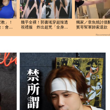
家教」！
幾乎全裸！郭書瑤穿超辣透
獨家／章魚燒討債
嗆：會繼
視禮服 炸出超兇「全身上
賓哥幫軍師索退款
下」被看光光
炒作店家急報案
Recommend