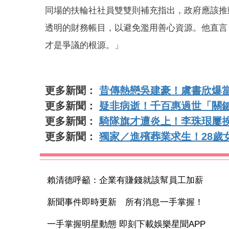
同場的扶輪社社員雙雙則補充指出，政府應該推
透明的財務帳目，以避免濫用善心資源。他直言
才是爭議的根源。」
更多新聞：
昔傳熱戀吳建豪！虞書欣爆
更多新聞：
疑非病逝！千百惠過世「關
更多新聞：
騎隊旗才遭炎上！李珠珢屢
更多新聞：
獨家／進殯葬業求生！28歲
賴清德呼籲：企業有賺錢就該幫員工加薪
新聞事件即時更新 所有消息一手掌握！
一手掌握明星動態 即刻下載娛樂星聞APP