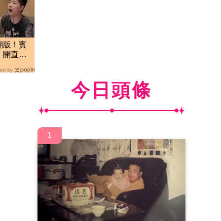
翻版！賓
 開直播
ed by
今日頭條
1