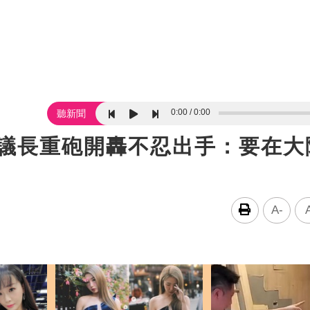
0:00
0:00
聽新聞
咖議長重砲開轟不忍出手：要在大
A-