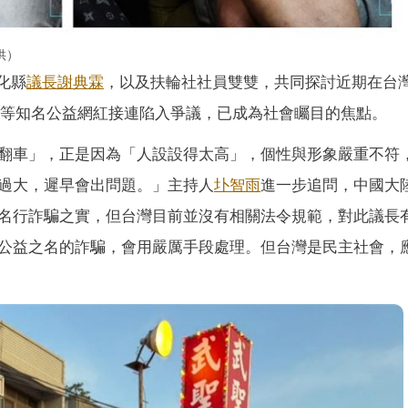
供）
彰化縣
議長
謝典霖
，以及扶輪社社員雙雙，共同探討近期在台
等知名公益網紅接連陷入爭議，已成為社會矚目的焦點。
翻車」，正是因為「人設設得太高」，個性與形象嚴重不符
過大，遲早會出問題。」主持人
圤智雨
進一步追問，中國大
名行詐騙之實，但台灣目前並沒有相關法令規範，對此議長
公益之名的詐騙，會用嚴厲手段處理。但台灣是民主社會，