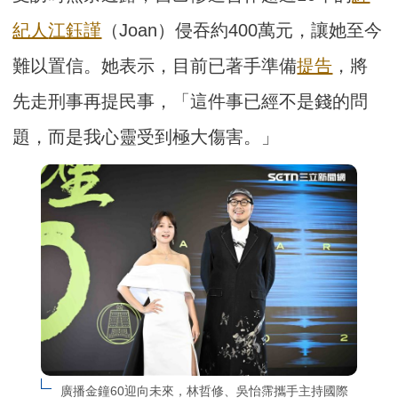
紀人
江鈺謹
（Joan）侵吞約400萬元，讓她至今
難以置信。她表示，目前已著手準備
提告
，將
先走刑事再提民事，「這件事已經不是錢的問
題，而是我心靈受到極大傷害。」
廣播金鐘60迎向未來，林哲修、吳怡霈攜手主持國際