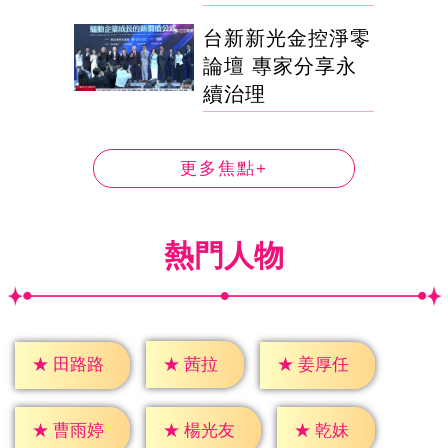
台新新光金控淨零
論壇 專家分享永
續治理
更多焦點+
熱門人物
★
茜拉
★
田路路
★
姜厚任
★
乾妹
★
曹雨婷
★
楊光友