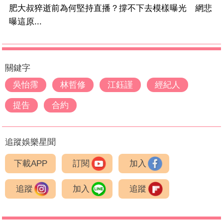
肥大叔猝逝前為何堅持直播？撐不下去模樣曝光 網悲
曝這原...
關鍵字
吳怡霈
林哲修
江鈺謹
經紀人
提告
合約
追蹤娛樂星聞
下載APP
訂閱
加入
追蹤
加入
追蹤