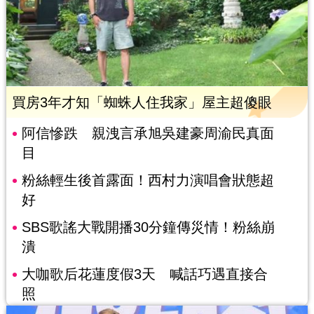
買房3年才知「蜘蛛人住我家」屋主超傻眼
阿信慘跌 親洩言承旭吳建豪周渝民真面
目
粉絲輕生後首露面！西村力演唱會狀態超
好
SBS歌謠大戰開播30分鐘傳災情！粉絲崩
潰
大咖歌后花蓮度假3天 喊話巧遇直接合
照