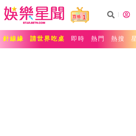
1
針線緣
請世界吃桌
即時
熱門
熱搜