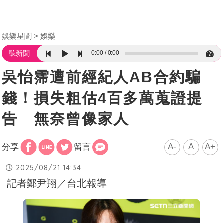
娛樂星聞
娛樂
0:00
0:00
聽新聞
吳怡霈遭前經紀人AB合約騙
錢！損失粗估4百多萬蒐證提
告 無奈曾像家人
A-
A
A+
分享
留言
2025/08/21 14:34
記者鄭尹翔／台北報導