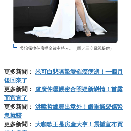
吳怡霈擔任廣播金鐘主持人。（圖／三立電視提供）
更多新聞：
米可白悲曝摯愛罹癌病逝！一個月
後回來了
更多新聞：
盧廣仲曬親密合照疑新戀情！首露
面官宣了
更多新聞：
洪暐哲練舞出意外！嚴重撕裂傷緊
急就醫
更多新聞：
大咖歌王是房產大亨！震撼宣布買