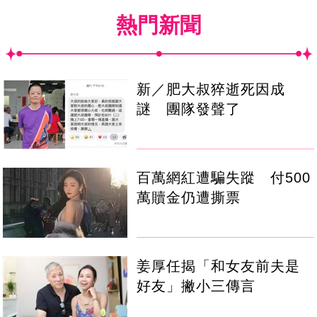
熱門新聞
新／肥大叔猝逝死因成
謎 團隊發聲了
百萬網紅遭騙失蹤 付500
萬贖金仍遭撕票
姜厚任揭「和女友前夫是
好友」撇小三傳言