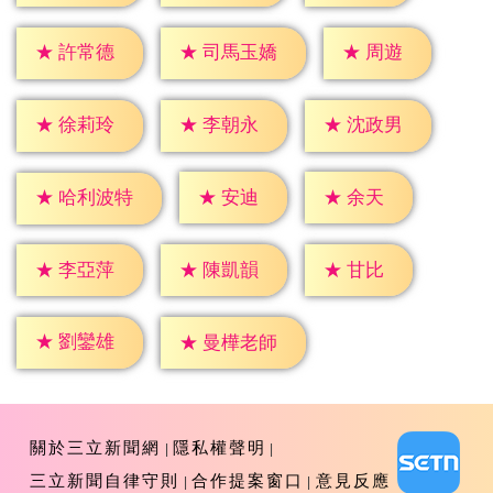
★
周遊
★
許常德
★
司馬玉嬌
★
徐莉玲
★
李朝永
★
沈政男
★
安迪
★
余天
★
哈利波特
★
甘比
★
李亞萍
★
陳凱韻
★
劉鑾雄
★
曼樺老師
關於三立新聞網
隱私權聲明
三立新聞自律守則
合作提案窗口
意見反應