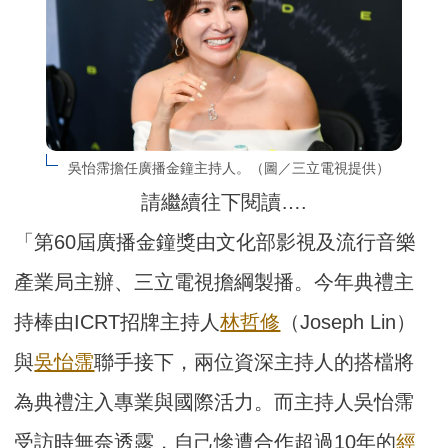
吳怡霈擔任廣播金鐘主持人。（圖／三立電視提供）
請繼續往下閱讀….
「第60屆廣播金鐘獎由文化部影視及流行音樂
產業局主辦、三立電視擔綱製播。今年典禮主
持棒由ICRT招牌主持人
林哲修
（Joseph Lin）
與
吳怡霈
聯手接下，兩位資深主持人的搭檔將
為典禮注入專業與國際活力。而主持人吳怡霈
受訪時無奈透露，自己慘遭合作超過10年的
經