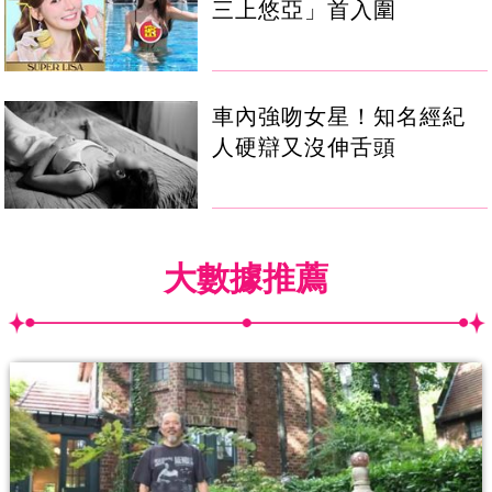
三上悠亞」首入圍
車內強吻女星！知名經紀
人硬辯又沒伸舌頭
大數據推薦