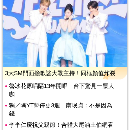
3大SM門面擔歌謠大戰主持！同框顏值炸裂
魯冰花原唱隔13年開唱 台下驚見一票大
咖
獨／曝YT暫停更3週 南珉貞：不是因為
錢
李李仁慶祝父親節！合體大尾油土伯網看