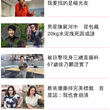
我要找的是楊光友
男星陳屍河中 背包藏
20kg水泥塊死因成謎
被目擊現身三總直腸科
67歲徐乃麟證實了
蔡依珊撕掉完美標籤 首
度認：我也會崩潰