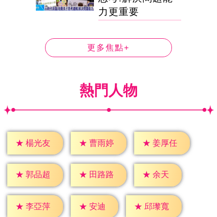
力更重要
更多焦點+
熱門人物
★
楊光友
★
曹雨婷
★
姜厚任
★
余天
★
郭品超
★
田路路
★
安迪
★
李亞萍
★
邱瓈寬