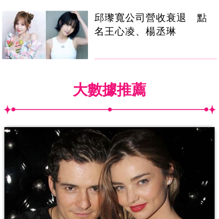
邱瓈寬公司營收衰退 點
名王心凌、楊丞琳
大數據推薦