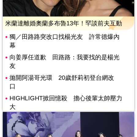
米蘭達離婚奧蘭多布魯13年！罕談前夫互動
獨／田路路突改口找楊光友 許常德爆內
幕
向姜厚任道歉 田路路：我要找的是楊光
友
拋開阿湯哥光環 20歲舒莉初登台網改
口
HIGHLIGHT掀回憶殺 擔心後輩太帥壓力
大