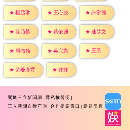
★
楊丞琳
★
王心凌
★
許常德
★
徐乃麟
★
蔡依珊
★
連勝文
★
王凱
★
周杰倫
★
吳宗憲
★
粿粿
★
范姜彥豐
關於三立新聞網
隱私權聲明
三立新聞自律守則
合作提案窗口
意見反應