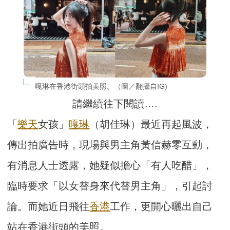
嘎琳在香港街頭拍美照。（圖／翻攝自IG)
請繼續往下閱讀….
「
樂天
女孩」
嘎琳
（胡佳琳）最近再起風波，
傳出拍廣告時，現場與男主角黃信赫零互動，
有消息人士透露，她疑似擔心「有人吃醋」，
臨時要求「以女替身來代替男主角」，引起討
論。而她近日飛往
香港
工作，更開心曬出自己
站在香港街頭的美照。