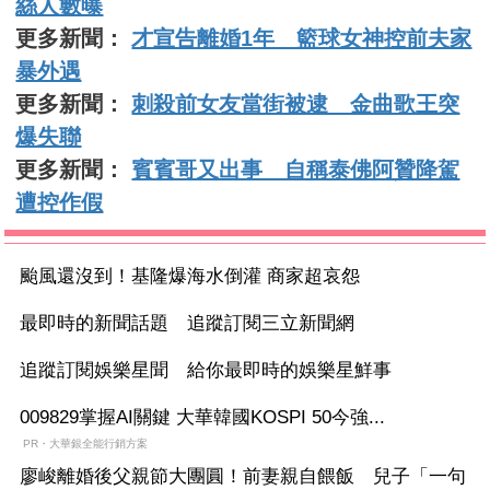
絲人數曝
更多新聞：
才宣告離婚1年 籃球女神控前夫家
暴外遇
更多新聞：
刺殺前女友當街被逮 金曲歌王突
爆失聯
更多新聞：
賓賓哥又出事 自稱泰佛阿贊降駕
遭控作假
颱風還沒到！基隆爆海水倒灌 商家超哀怨
最即時的新聞話題 追蹤訂閱三立新聞網
追蹤訂閱娛樂星聞 給你最即時的娛樂星鮮事
009829掌握AI關鍵 大華韓國KOSPI 50今強...
PR・大華銀全能行銷方案
廖峻離婚後父親節大團圓！前妻親自餵飯 兒子「一句