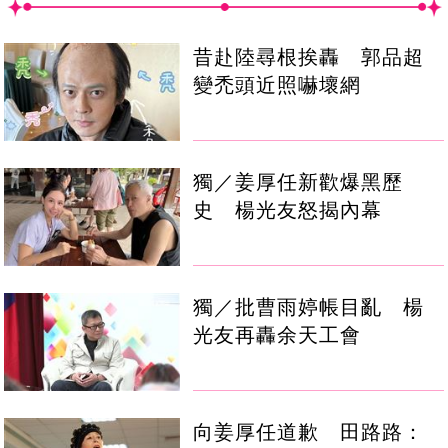
昔赴陸尋根挨轟 郭品超
變禿頭近照嚇壞網
獨／姜厚任新歡爆黑歷
史 楊光友怒揭內幕
獨／批曹雨婷帳目亂 楊
光友再轟余天工會
向姜厚任道歉 田路路：