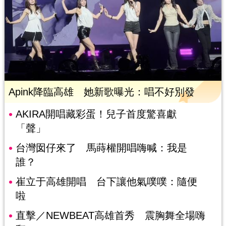
Apink降臨高雄 她新歌曝光：唱不好別發
AKIRA開唱藏彩蛋！兒子首度驚喜獻
「聲」
台灣囡仔來了 馬蒔權開唱嗨喊：我是
誰？
崔立于高雄開唱 台下讓他氣噗噗：隨便
啦
直擊／NEWBEAT高雄首秀 震胸舞全場嗨