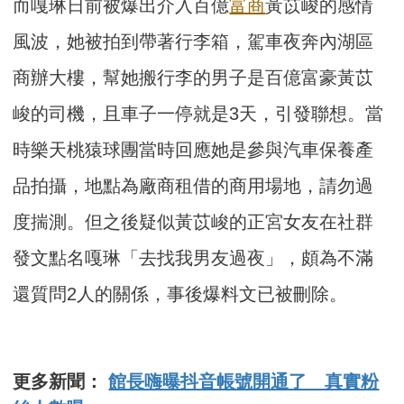
而嘎琳日前被爆出介入百億
富商
黃苡峻的感情
風波，她被拍到帶著行李箱，駕車夜奔內湖區
商辦大樓，幫她搬行李的男子是百億富豪黃苡
峻的司機，且車子一停就是3天，引發聯想。當
時樂天桃猿球團當時回應她是參與汽車保養產
品拍攝，地點為廠商租借的商用場地，請勿過
度揣測。但之後疑似黃苡峻的正宮女友在社群
發文點名嘎琳「去找我男友過夜」，頗為不滿
還質問2人的關係，事後爆料文已被刪除。
更多新聞：
館長嗨曝抖音帳號開通了 真實粉