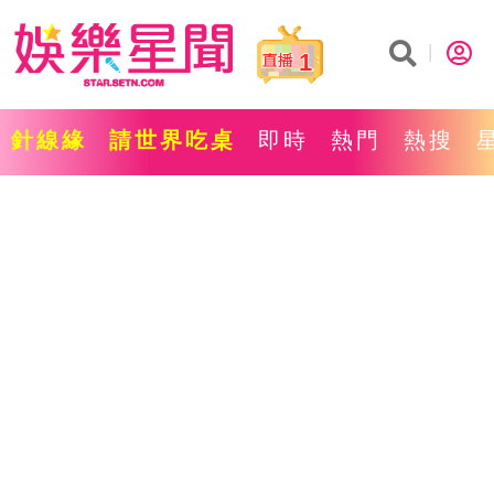
1
針線緣
請世界吃桌
即時
熱門
熱搜