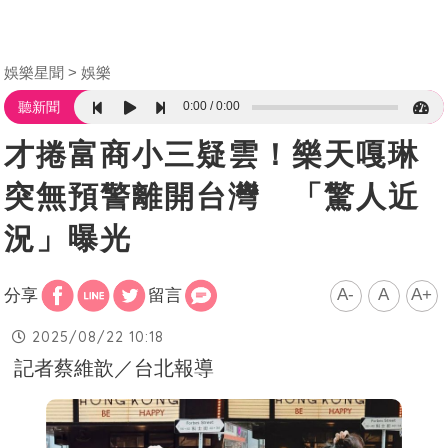
娛樂星聞
娛樂
0:00
0:00
聽新聞
才捲富商小三疑雲！樂天嘎琳
突無預警離開台灣 「驚人近
況」曝光
A-
A
A+
分享
留言
2025/08/22 10:18
記者蔡維歆／台北報導