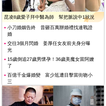
昆凌8歲愛子拜中醫為師 幫把脈說中1狀況
小刀婚姻告終 昔砸百萬辦婚禮找連戰證
婚
交往3個月閃婚 姜厚任女友前夫身分曝
光
15歲倒追27歲男懷孕！36歲美魔女當阿嬤
了
百億千金爆婚變 富少尪遭目擊當街吻小
三