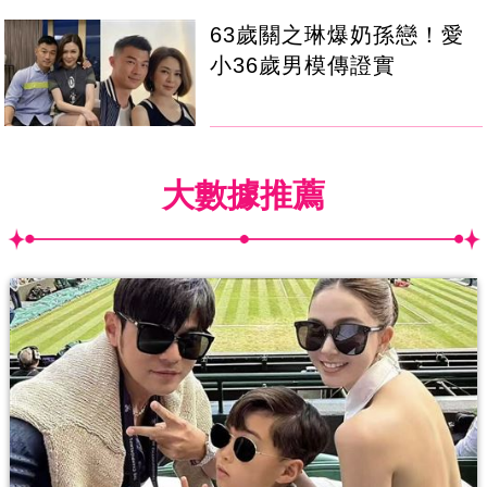
63歲關之琳爆奶孫戀！愛
小36歲男模傳證實
大數據推薦