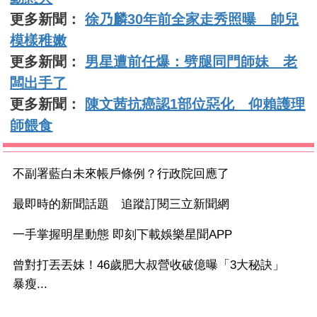
更多新聞：
徐乃麟30年前全家走秀照曝 帥兒
模樣稚嫩
更多新聞：
男星遭前任爆：劈腿同門師妹 老
闆出手了
更多新聞：
陳文茜抗癌認1部位惡化 仰賴護理
師餵食
不副署藍白未來帳戶條例？行政院回應了
最即時的新聞話題 追蹤訂閱三立新聞網
一手掌握明星動態 即刻下載娛樂星聞APP
曾對打丟丟妹！46歲肥大叔營收破億曝「3大秘訣」
暴瘦...