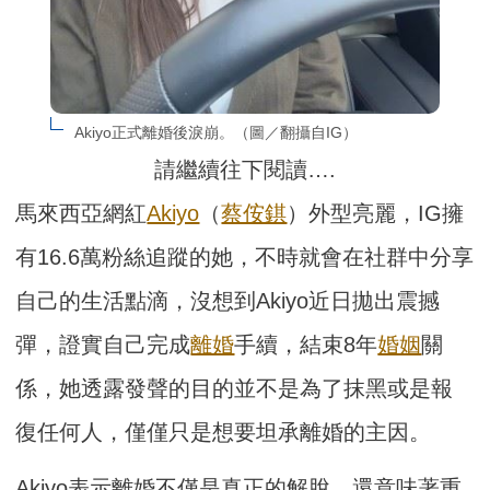
Akiyo正式離婚後淚崩。（圖／翻攝自IG）
請繼續往下閱讀….
馬來西亞網紅
Akiyo
（
蔡侒錤
）外型亮麗，IG擁
有16.6萬粉絲追蹤的她，不時就會在社群中分享
自己的生活點滴，沒想到Akiyo近日拋出震撼
彈，證實自己完成
離婚
手續，結束8年
婚姻
關
係，她透露發聲的目的並不是為了抹黑或是報
復任何人，僅僅只是想要坦承離婚的主因。
Akiyo表示離婚不僅是真正的解脫，還意味著重