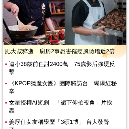
肥大叔猝逝 廚房2事恐害罹癌風險增近2倍
遭小38歲前任討2400萬 75歲影后強硬反
擊
《KPOP獵魔女團》團隊將訪台 曝爆紅秘
辛
女星授權AI短劇 「裙下仰拍視角」片挨
轟
姜厚任女友稱學歷「3碩1博」 台大發聲