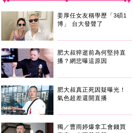
姜厚任女友稱學歷「3碩1
博」 台大發聲了
肥大叔猝逝前為何堅持直
播？網悲曝這原因
肥大叔真正死因疑曝光！
氣色超差還開直播
獨／曹雨婷爆拿工會錢買