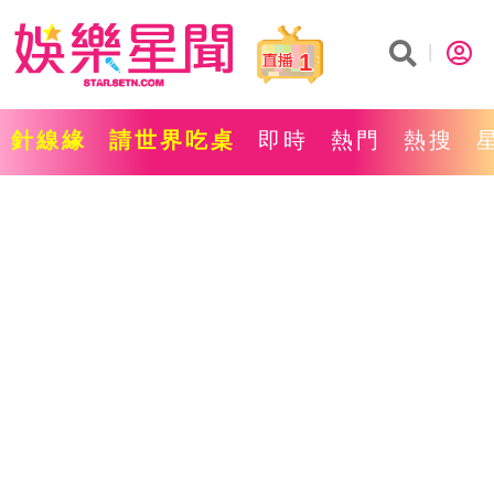
1
針線緣
請世界吃桌
即時
熱門
熱搜