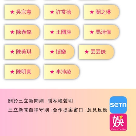
★
吳宗憲
★
許常德
★
關之琳
★
陳泰銘
★
王國旌
★
馬清偉
★
愷樂
★
陳美琪
★
丟丟妹
★
陳明真
★
李沛綾
關於三立新聞網
隱私權聲明
三立新聞自律守則
合作提案窗口
意見反應