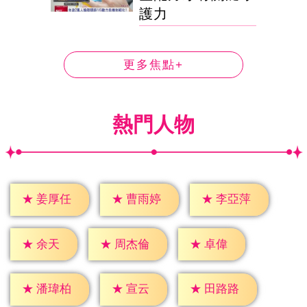
護力
更多焦點+
熱門人物
★
姜厚任
★
曹雨婷
★
李亞萍
★
余天
★
卓偉
★
周杰倫
★
宣云
★
潘瑋柏
★
田路路