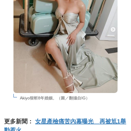
Akiyo狠斬8年婚姻。（圖／翻攝自IG）
更多新聞：
女星產檢痛苦內幕曝光 再被尪1舉
動惹火