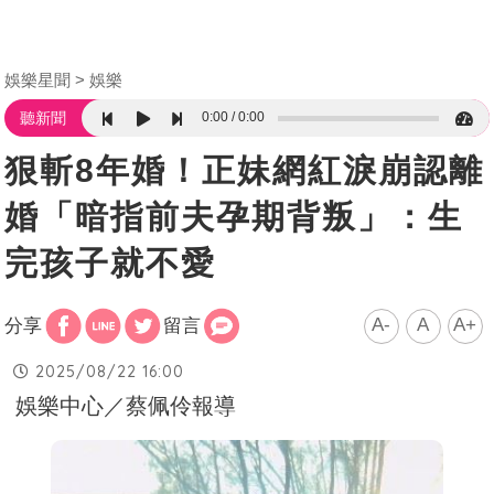
娛樂星聞
娛樂
0:00
0:00
聽新聞
狠斬8年婚！正妹網紅淚崩認離
婚「暗指前夫孕期背叛」：生
完孩子就不愛
A-
A
A+
分享
留言
2025/08/22 16:00
娛樂中心／蔡佩伶報導