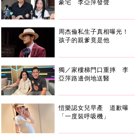
豪宅 李亞萍發聲
周杰倫私生子真相曝光！
孩子的親爹竟是他
獨／家樓梯門口重摔 李
亞萍路邊倒地送醫
愷樂認女兒早產 道歉曝
「一度裝呼吸機」