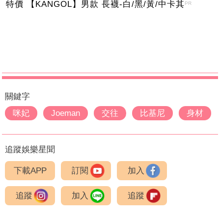
特價 【KANGOL】男款 長襪-白/黑/黃/中卡其
PR
關鍵字
咪妃
Joeman
交往
比基尼
身材
追蹤娛樂星聞
下載APP
訂閱
加入
追蹤
加入
追蹤