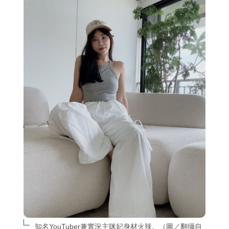
知名YouTuber兼實況主咪妃身材火辣。（圖／翻攝自