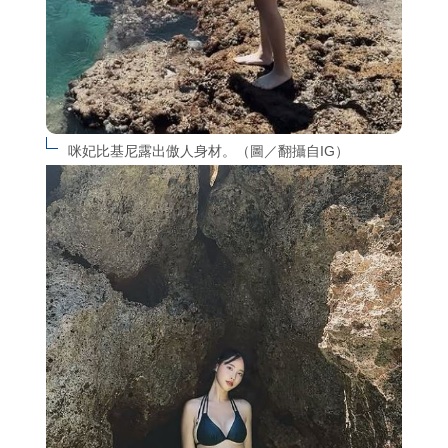
咪妃比基尼露出傲人身材。（圖／翻攝自IG）