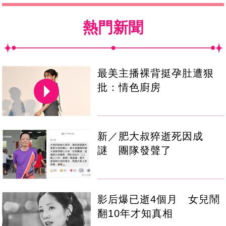
熱門新聞
最美主播裸背挺孕肚遭狠
批：情色廚房
新／肥大叔猝逝死因成
謎 團隊發聲了
影后爆已逝4個月 女兒鬧
翻10年才知真相