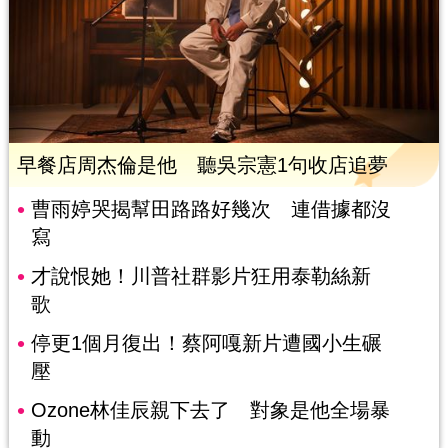
早餐店周杰倫是他 聽吳宗憲1句收店追夢
曹雨婷哭揭幫田路路好幾次 連借據都沒
寫
才說恨她！川普社群影片狂用泰勒絲新
歌
停更1個月復出！蔡阿嘎新片遭國小生碾
壓
Ozone林佳辰親下去了 對象是他全場暴
動