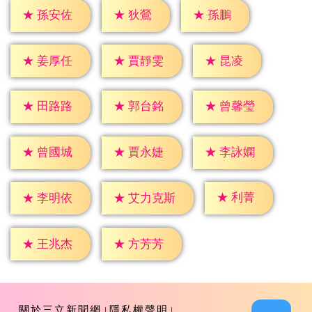
★
狄鶯
★
孫鵬
★
孫安佐
★
昆凌
★
姜厚任
★
賈靜雯
★
田路路
★
郭台銘
★
曾馨瑩
★
曾國城
★
賈永婕
★
李詠嫻
★
利菁
★
李明依
★
艾力克斯
★
王兆杰
★
方芳芳
關於三立新聞網
隱私權聲明