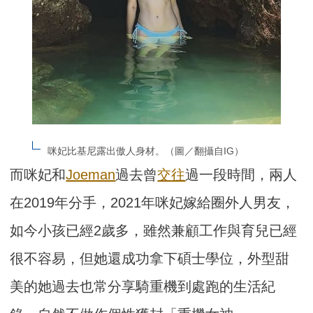
咪妃比基尼露出傲人身材。（圖／翻攝自IG）
而咪妃和
Joeman
過去曾
交往
過一段時間，兩人
在2019年分手，2021年咪妃嫁給圈外人男友，
如今小孩已經2歲多，雖然兼顧工作與育兒已經
很不容易，但她還成功拿下碩士學位，外型甜
美的她過去也常分享騎重機到處跑的生活紀