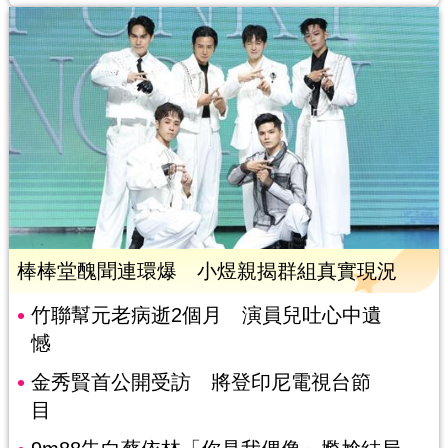
棒棒堂醜聞連環爆 小煜親揭群組真實現況
竹聯幫元老病逝2個月 演員兒吐心中遺
憾
金秀賢首公開受訪 將登印尼電視台節
目