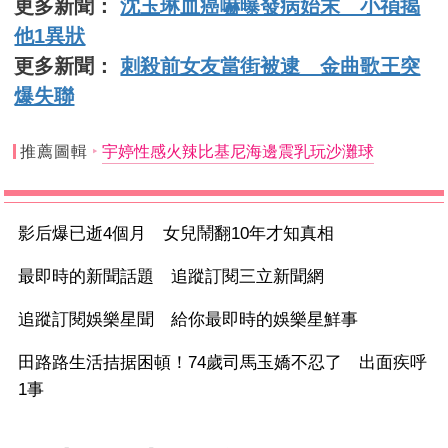
更多新聞：
沈玉琳血癌嚇曝發病始末 小禎揭
他1異狀
更多新聞：
刺殺前女友當街被逮 金曲歌王突
爆失聯
推薦圖輯
宇婷性感火辣比基尼海邊震乳玩沙灘球
影后爆已逝4個月 女兒鬧翻10年才知真相
最即時的新聞話題 追蹤訂閱三立新聞網
追蹤訂閱娛樂星聞 給你最即時的娛樂星鮮事
田路路生活拮据困頓！74歲司馬玉嬌不忍了 出面疾呼
1事