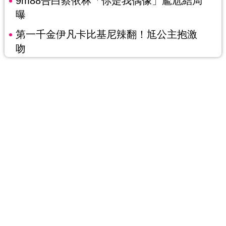
9m88告白蔡依林「你是我偶像」尷尬結局
曝
第一千金伊凡卡比基尼辣翻！尪公主抱激
吻