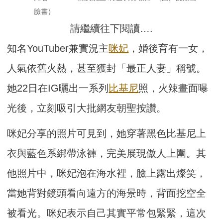
臉書）
請繼續往下閱讀….
知名YouTuber兼實況主
咪妃
，婚後育有一女，
人氣依舊火熱，甚至獲封「最正人妻」稱號。
她22日在IG曬出一系列
比基尼
照，火辣畫面曝
光後，立刻吸引大批網友朝聖按讚。
咪妃分享的照片可見到，她穿著黑色比基尼上
衣與藍色系綁帶泳褲，完美展現傲人上圍。其
他照片中，咪妃泡在海水裡，臉上露出燦笑，
當她背對鏡頭看向遠方的海景時，背面挖空全
被看光。咪妃表示自己其實平常包緊緊，這次