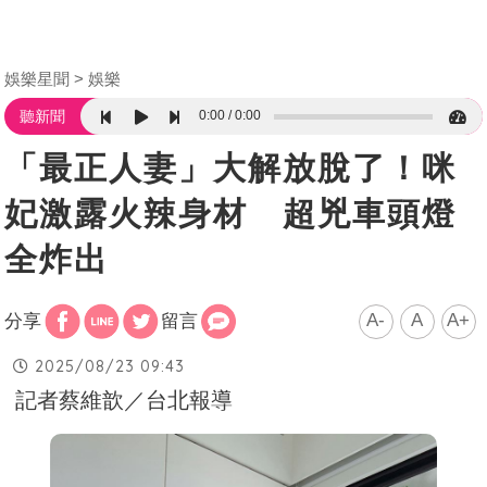
娛樂星聞
娛樂
0:00
0:00
聽新聞
「最正人妻」大解放脫了！咪
妃激露火辣身材 超兇車頭燈
全炸出
A-
A
A+
分享
留言
2025/08/23 09:43
記者蔡維歆／台北報導