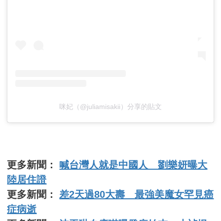
咪妃（@juliamisakii）分享的貼文
更多新聞：
喊台灣人就是中國人 劉樂妍曝大
陸居住證
更多新聞：
差2天過80大壽 最強美魔女罕見癌
症病逝