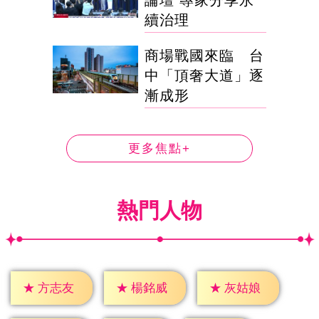
續治理
商場戰國來臨 台
中「頂奢大道」逐
漸成形
更多焦點+
熱門人物
★
方志友
★
楊銘威
★
灰姑娘