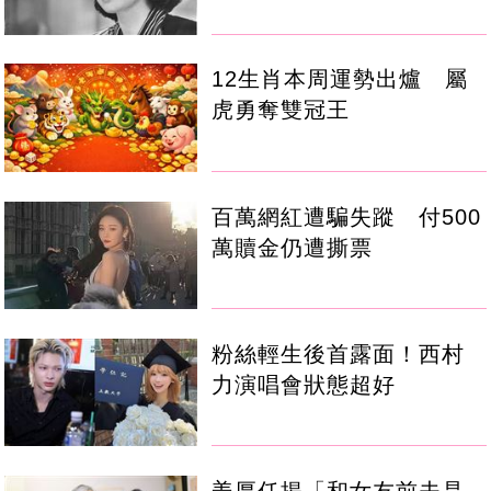
12生肖本周運勢出爐 屬
虎勇奪雙冠王
百萬網紅遭騙失蹤 付500
萬贖金仍遭撕票
粉絲輕生後首露面！西村
力演唱會狀態超好
姜厚任揭「和女友前夫是