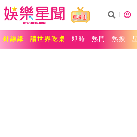
1
針線緣
請世界吃桌
即時
熱門
熱搜