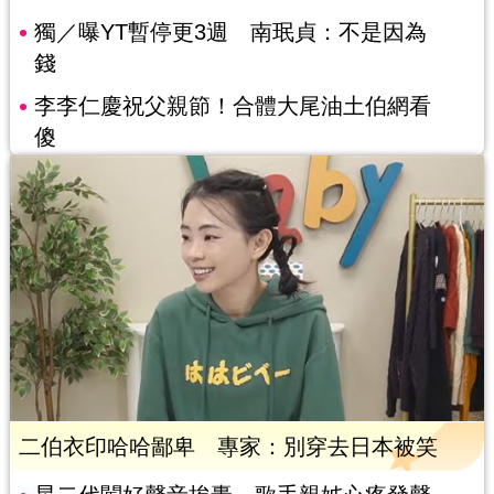
獨／曝YT暫停更3週 南珉貞：不是因為
錢
李李仁慶祝父親節！合體大尾油土伯網看
傻
二伯衣印哈哈鄙卑 專家：別穿去日本被笑