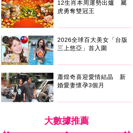
12生肖本周運勢出爐 屬
虎勇奪雙冠王
2026全球百大美女「台版
三上悠亞」首入圍
蕭煌奇喜迎愛情結晶 新
婚愛妻懷孕3個月
大數據推薦