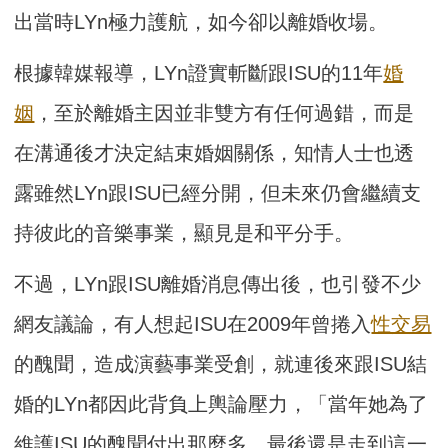
出當時LYn極力護航，如今卻以離婚收場。
根據韓媒報導，LYn證實斬斷跟ISU的11年
婚
姻
，至於離婚主因並非雙方有任何過錯，而是
在溝通後才決定結束婚姻關係，知情人士也透
露雖然LYn跟ISU已經分開，但未來仍會繼續支
持彼此的音樂事業，顯見是和平分手。
不過，LYn跟ISU離婚消息傳出後，也引發不少
網友議論，有人想起ISU在2009年曾捲入
性交易
的醜聞，造成演藝事業受創，就連後來跟ISU結
婚的LYn都因此背負上輿論壓力，「當年她為了
維護ISU的醜聞付出那麼多，最後還是走到這一