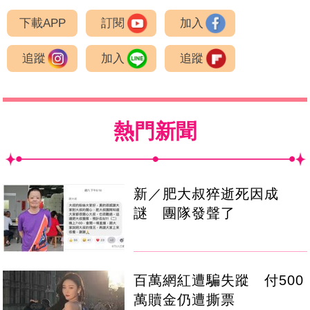
下載APP
訂閱
加入
追蹤
加入
追蹤
熱門新聞
新／肥大叔猝逝死因成
謎 團隊發聲了
百萬網紅遭騙失蹤 付500
萬贖金仍遭撕票