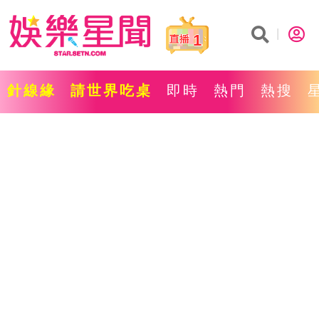
1
針線緣
請世界吃桌
即時
熱門
熱搜