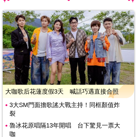
大咖歌后花蓮度假3天 喊話巧遇直接合照
3大SM門面擔歌謠大戰主持！同框顏值炸
裂
魯冰花原唱隔13年開唱 台下驚見一票大
咖