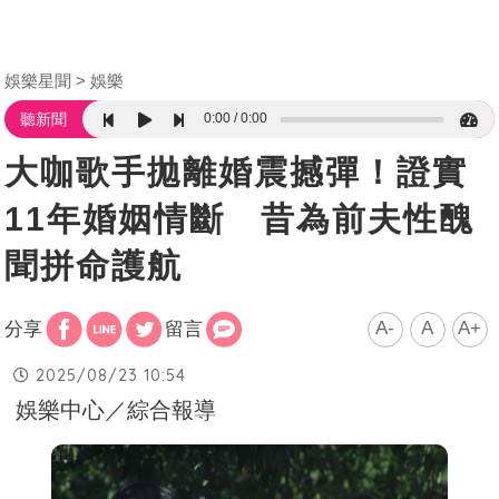
娛樂星聞
娛樂
0:00
0:00
聽新聞
大咖歌手拋離婚震撼彈！證實
11年婚姻情斷 昔為前夫性醜
聞拼命護航
A-
A
A+
分享
留言
2025/08/23 10:54
娛樂中心／綜合報導