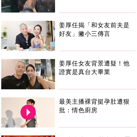
姜厚任揭「和女友前夫是
好友」撇小三傳言
姜厚任女友背景遭疑！他
證實是真台大畢業
最美主播裸背挺孕肚遭狠
批：情色廚房