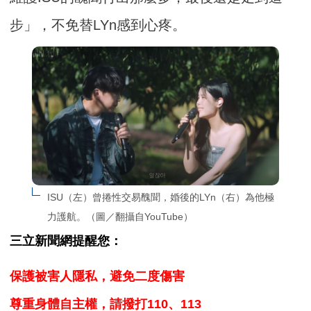
步」，不免替LYn感到心疼。
ISU（左）曾捲性交易醜聞，婚後的LYn（右）為他極
力護航。（圖／翻攝自YouTube）
三立新聞網提醒您：
保護被害人隱私，避免二度傷害
尊重身體自主權，請撥打110、113