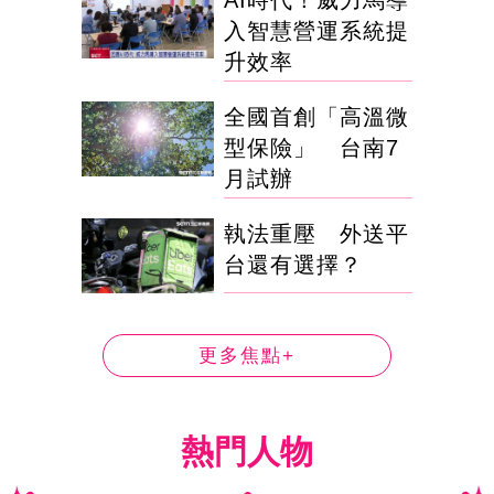
AI時代！威力馬導
入智慧營運系統提
升效率
全國首創「高溫微
型保險」 台南7
月試辦
執法重壓 外送平
台還有選擇？
更多焦點+
熱門人物