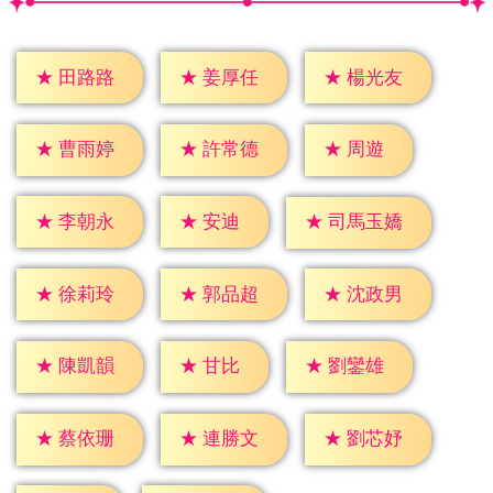
★
田路路
★
姜厚任
★
楊光友
★
周遊
★
曹雨婷
★
許常德
★
安迪
★
李朝永
★
司馬玉嬌
★
徐莉玲
★
郭品超
★
沈政男
★
甘比
★
陳凱韻
★
劉鑾雄
★
蔡依珊
★
連勝文
★
劉芯妤