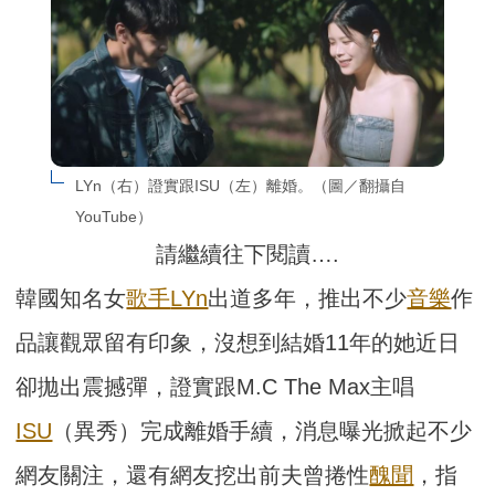
LYn（右）證實跟ISU（左）離婚。（圖／翻攝自
YouTube）
請繼續往下閱讀….
韓國知名女
歌手
LYn
出道多年，推出不少
音樂
作
品讓觀眾留有印象，沒想到結婚11年的她近日
卻拋出震撼彈，證實跟M.C The Max主唱
ISU
（異秀）完成離婚手續，消息曝光掀起不少
網友關注，還有網友挖出前夫曾捲性
醜聞
，指