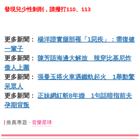
發現兒少性剝削，請撥打110、113
更多新聞：
楊洋證實腿部罹「1惡疾」：需復健
一輩子
更多新聞：
陳芳語海邊大解放 辣穿比基尼炸
傲人上圍
更多新聞：
張曼玉搭火車遇鐵軌起火 1舉動驚
呆眾人
更多新聞：
正妹網紅斬8年婚 1句話暗指前夫
孕期背叛
推薦專題
音樂星球