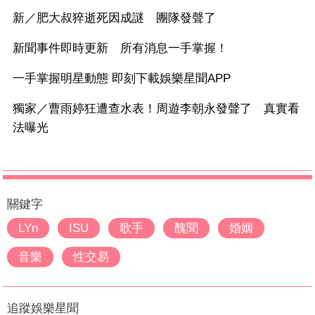
新／肥大叔猝逝死因成謎 團隊發聲了
新聞事件即時更新 所有消息一手掌握！
一手掌握明星動態 即刻下載娛樂星聞APP
獨家／曹雨婷狂遭查水表！周遊李朝永發聲了 真實看
法曝光
關鍵字
LYn
ISU
歌手
醜聞
婚姻
音樂
性交易
追蹤娛樂星聞