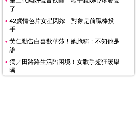
星二代闖好聲音挨轟 歌手親姊心疼發聲
了
42歲情色片女星閃嫁 對象是前職棒投
手
黃仁勳告白喜歡華莎！她尬稱：不知他是
誰
獨／田路路生活陷困境！女歌手超狂暖舉
曝