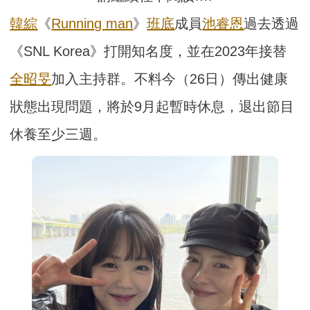
韓綜
《
Running man
》
班底
成員
池睿恩
過去透過
《SNL Korea》打開知名度，並在2023年接替
全昭旻
加入主持群。不料今（26日）傳出健康
狀態出現問題，將於9月起暫時休息，退出節目
休養至少三週。