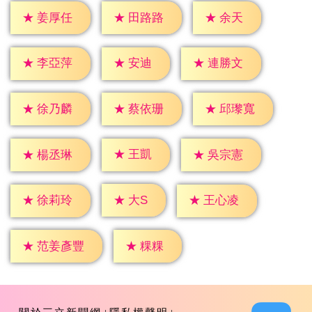
★
余天
★
姜厚任
★
田路路
★
安迪
★
李亞萍
★
連勝文
★
徐乃麟
★
蔡依珊
★
邱瓈寬
★
王凱
★
楊丞琳
★
吳宗憲
★
大S
★
徐莉玲
★
王心凌
★
粿粿
★
范姜彥豐