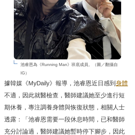
池睿恩為《Running Man》班底成員。（圖／翻攝自
IG）
據韓媒《MyDaily》報導，池睿恩近日感到
身體
不適，因此就醫檢查，醫師建議她至少進行短
期休養，專注調養身體與恢復狀態，相關人士
透露：「池睿恩需要一段休息時間，已和醫師
充分討論過，醫師建議她暫時停下腳步，因此