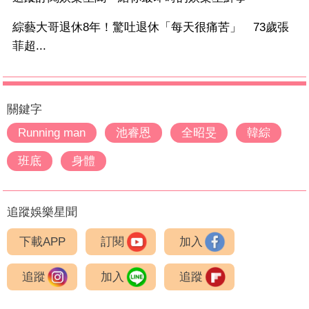
綜藝大哥退休8年！驚吐退休「每天很痛苦」 73歲張
菲超...
關鍵字
Running man
池睿恩
全昭旻
韓綜
班底
身體
追蹤娛樂星聞
下載APP
訂閱
加入
追蹤
加入
追蹤