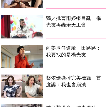
獨／批曹雨婷帳目亂 楊
光友再轟余天工會
向姜厚任道歉 田路路：
我要找的是楊光友
蔡依珊撕掉完美標籤 首
度認：我也會崩潰