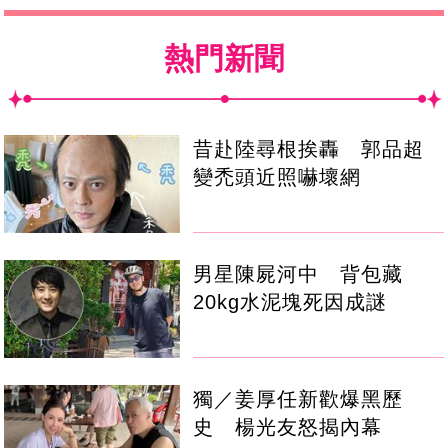
熱門新聞
昔赴陸尋根挨轟 郭品超
變禿頭近照嚇壞網
男星陳屍河中 背包藏
20kg水泥塊死因成謎
獨／姜厚任新歡爆黑歷
史 楊光友怒揭內幕