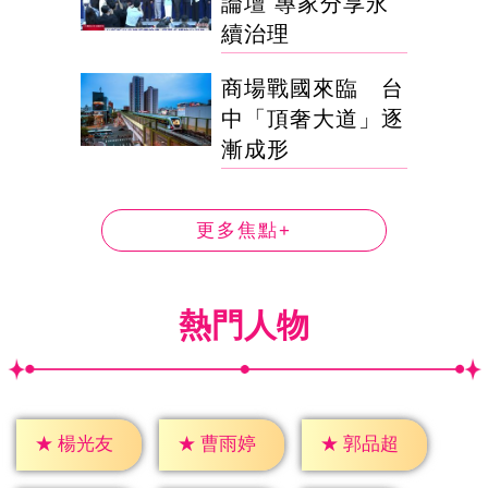
論壇 專家分享永
續治理
商場戰國來臨 台
中「頂奢大道」逐
漸成形
更多焦點+
熱門人物
★
楊光友
★
曹雨婷
★
郭品超