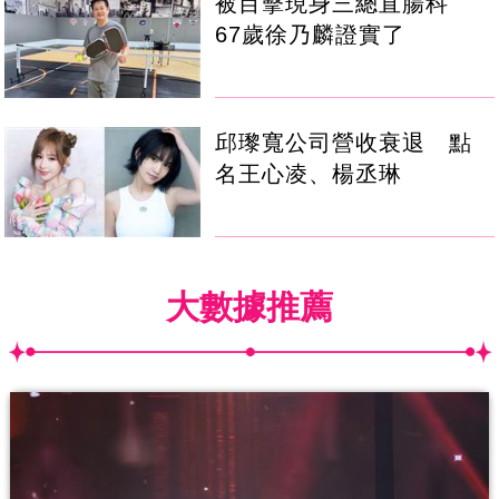
被目擊現身三總直腸科
67歲徐乃麟證實了
邱瓈寬公司營收衰退 點
名王心凌、楊丞琳
大數據推薦