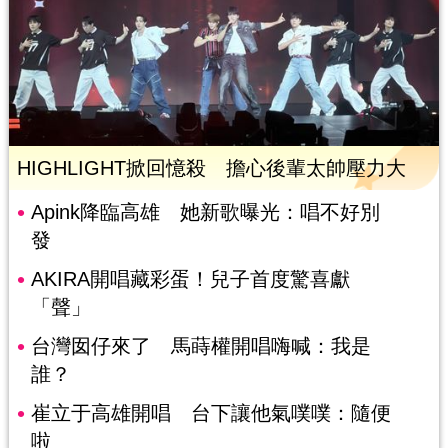
HIGHLIGHT掀回憶殺 擔心後輩太帥壓力大
Apink降臨高雄 她新歌曝光：唱不好別
發
AKIRA開唱藏彩蛋！兒子首度驚喜獻
「聲」
台灣囡仔來了 馬蒔權開唱嗨喊：我是
誰？
崔立于高雄開唱 台下讓他氣噗噗：隨便
啦