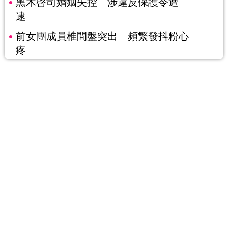
黑木啓司婚姻失控 涉違反保護令遭
逮
前女團成員椎間盤突出 頻繁發抖粉心
疼