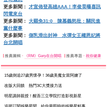
更多新聞：
才宣佈登高雄AAA！李俊昊曝喜訊
閃電來台
更多新聞：
大罷免31:0 陳慕義怒批：關民進
黨什麼事
更多新聞：
側乳滑出封神 水彈女王權恩妃將
台北開唱
推薦圖輯
《RM》Gary在台開唱
推薦專題
祝你健康
15歲倒追27歲男懷孕！36歲美魔女當阿嬤了
改版大回饋 熱門3C大獎接力送
明星講師親授！醒吾三立學院打造影視新星
追蹤訂閱娛樂星聞 給你最即時的娛樂星鮮事