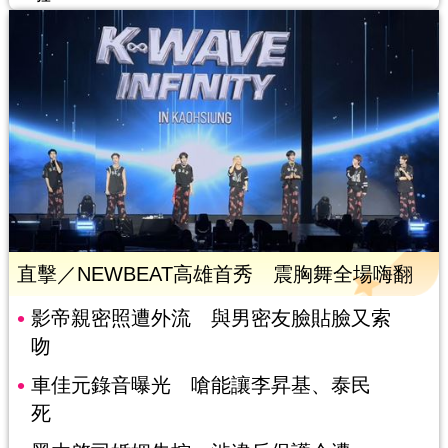
直擊／NEWBEAT高雄首秀 震胸舞全場嗨翻
影帝親密照遭外流 與男密友臉貼臉又索
吻
車佳元錄音曝光 嗆能讓李昇基、泰民
死