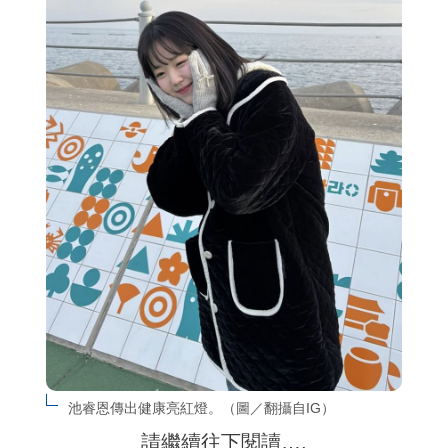
池睿恩傳出健康亮紅燈。（圖／翻攝自IG）
請繼續往下閱讀….