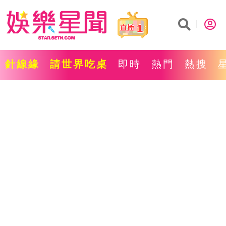
1
針線緣
請世界吃桌
即時
熱門
熱搜