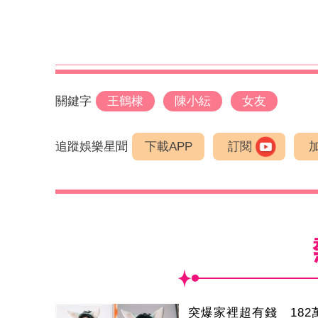
關鍵字
王鶴棣
陳小紜
女友
追蹤娛樂星聞
下載APP
訂閱
突爆家裡超有錢 182