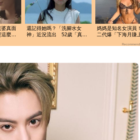
老婆真面
還記得她嗎？「洗腳水女
媽媽是知名女演員！
獎這麼
神」近況流出 52歲「真實
二代爆「下海月賺
看光
面貌」曝光
萬」 遭父母斷絕
Recommend