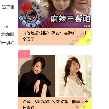
，追究相
得、拍
《玫瑰瞳鈴眼》隔27年突翻紅 老粉
此向相關
全瘋了
的一切權
4
連戰二媳動怒點名財政部 開轟：不
負責任