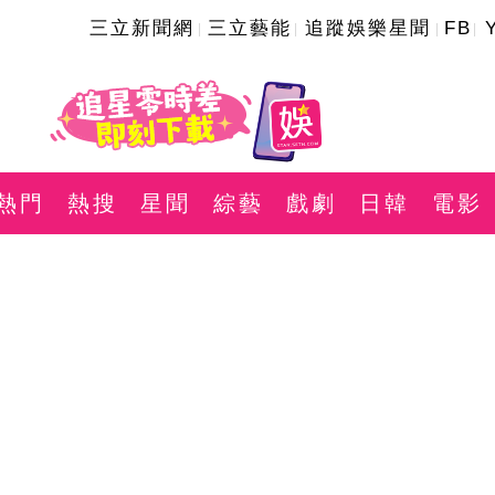
三立新聞網
三立藝能
追蹤娛樂星聞
FB
熱門
熱搜
星聞
綜藝
戲劇
日韓
電影