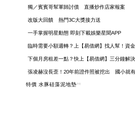
獨／賓賓哥幫軍師討債 直播炒作店家報案
改版大回饋 熱門3C大獎接力送
一手掌握明星動態 即刻下載娛樂星聞APP
臨時需要小額週轉？上【易借網】找人幫！資
下個月房租差一點？快上【易借網】三分鐘解
張凌赫沒長歪！20年前證件照被挖出 國小就有「
特價 水豚硅藻泥地墊
PR