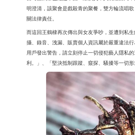
明澄清，該聚會是戲殺青的聚餐，雙方輪流唱歌
關法律責任。
而這回王鶴棣再次傳出與女友爭吵，並遭到私生
攝、錄音、洩漏、販賣個人資訊屬於嚴重違法行
用戶發出警告，請立刻停止一切侵犯藝人隱私的
利。」、「堅決抵制跟蹤、窺探、騷擾等一切形