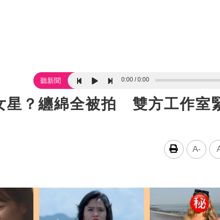
0:00
0:00
聽新聞
女星？纏綿全被拍 雙方工作室
A-