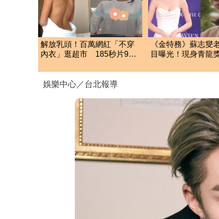
解放乳頭！百萬網紅「不穿
《金特務》蘇志燮
內衣」逛超市 185秒片900
目曝光！現身青龍
萬人搶看
辣 低胸包不住險
娛樂中心／台北報導