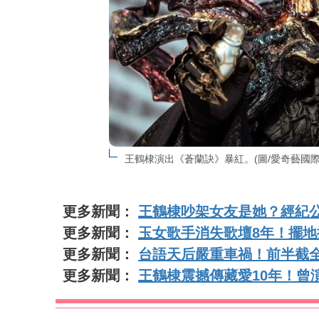
王鶴棣演出《蒼蘭訣》暴紅。(圖/愛奇藝國際
更多新聞：
王鶴棣吵架女友是她？經紀
更多新聞：
玉女歌手消失歌壇8年！擺
更多新聞：
台語天后嚴重車禍！前半截
更多新聞：
王鶴棣震撼傳藏愛10年！曾