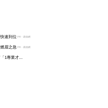
金快速到位
PR・易借網
決燃眉之急
PR・易借網
1專業才...