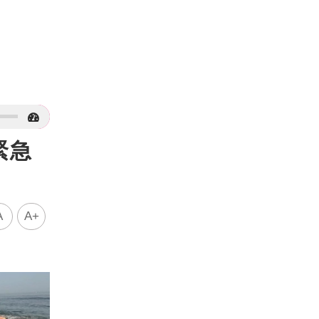
緊急
A
A+