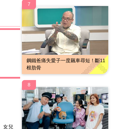
7
鋼鐵爸痛失愛子一度飆車尋短！斷11
根肋骨
8
 女兒