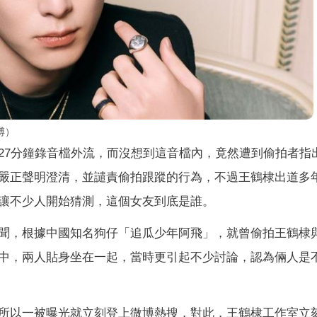
博）
27分鐘錄音檔外流，而沒想到這音檔內，竟然遭到偷拍者指
嚴正聲明澄清，並譴責偷拍跟蹤的行為，不過王鶴棣出道多
讓不少人開始猜測，這個女友到底是誰。
聞，根據中國知名狗仔「追瓜少年阿飛」，就曾偷拍王鶴棣
中，兩人貼身坐在一起，當時更引起不少討論，認為倆人是
所以一被曝光就立刻登上微博熱搜，對此，王鶴棣工作室立