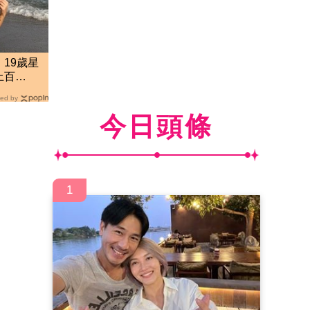
19歲星
上百
往來
ed by
今日頭條
1