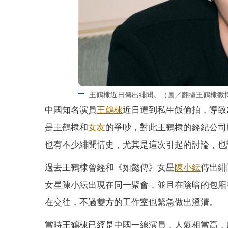
王鶴棣近日傳出緋聞。（圖／翻攝王鶴棣微
中國知名演員
王鶴棣
近日遭到私生飯偷拍，導致
是王鶴棣和
女友
的爭吵，對此王鶴棣的經紀公司
也有不少緋聞情史，尤其是這次引起的討論，也
過去王鶴棣曾經和《如懿傳》女星
陳小紜
傳出緋
女星陳小紜出現在同一聚會，並且在陰暗的包廂
在交往，不過雙方的工作室也緊急做出澄清。
當時王鶴棣已經是中國一線演員，人氣相當高，