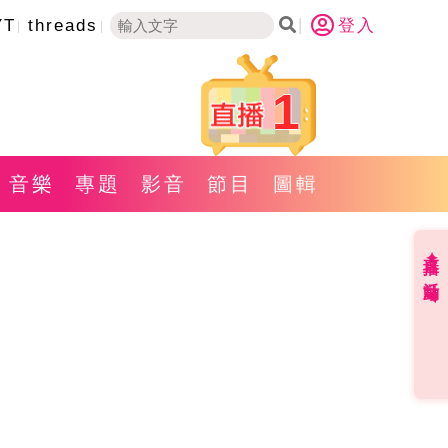
YT
threads
登入
1
音樂
專題
影音
節目
圖輯
直播✦活動