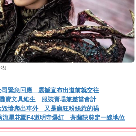
站)
公司緊急回應 震撼宣布出道前就交往
地攤賣文具維生 服裝賣場兼差當會計
全毀慘爬出車外 又是瘋狂粉絲惹的禍
演流星花園F4道明寺爆紅 蒼蘭訣奠定一線地位