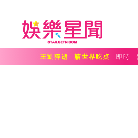
王凱猝逝
請世界吃桌
即時