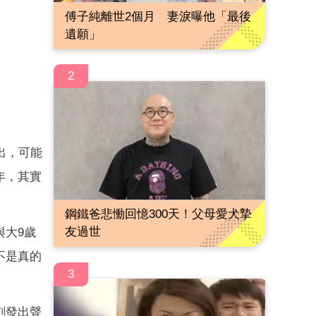
傅子純離世2個月 妻淚曝他「最後
遺願」
2
出，可能
年，其實
鋼鐵爸悲慟回憶300天！父母愛犬摯
友過世
與大9歲
不是真的
3
刻發出聲