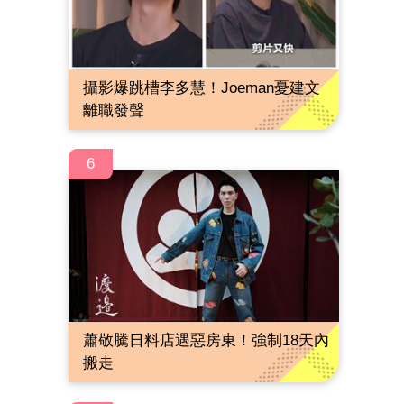
攝影爆跳槽李多慧！Joeman憂建文
離職發聲
6
蕭敬騰日料店遇惡房東！強制18天內
搬走