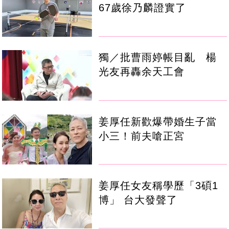
67歲徐乃麟證實了
獨／批曹雨婷帳目亂 楊
光友再轟余天工會
姜厚任新歡爆帶婚生子當
小三！前夫嗆正宮
姜厚任女友稱學歷「3碩1
博」 台大發聲了