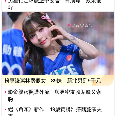
男星拍足球戲正中要害 導演喊：效果很
好
粉專謾罵林襄假女、89妹 新北男罰9千元
影帝親密照遭外流 與男密友臉貼臉又索
吻
繼《角頭》新作 49歲黃騰浩搭魏蔓演夫