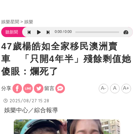
娛樂星聞
娛樂
0:00
0:00
聽新聞
47歲楊皓如全家移民澳洲賣
車 「只開4年半」殘餘剩值她
傻眼：爛死了
A-
A
A+
分享
留言
2025/08/27 15:28
娛樂中心／綜合報導