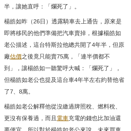
半，讓她直呼：「爛死了」。
楊皓如昨（26日）透露騎車去上通告，原來是
即將移民的他們準備把汽車賣掉，根據楊皓如
老公描述，這台特斯拉他總共開了4年半，但原
廠
估價
之後竟只能賣75萬，「連半價都不
到」，讓楊皓如一聽驚呼大喊：「爛死了」，
但楊皓如老公也提及這台車4年半左右約替他省
了7、8萬。
楊皓如老公解釋他從沒繳過牌照稅、燃料稅、
更沒有保養過，而且
電車
充電的錢也比加油還
要便宜，所以對於楊皓如老公來說，未來買車