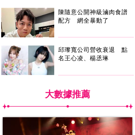
陳隨意公開神級滷肉食譜
配方 網全暴動了
邱瓈寬公司營收衰退 點
名王心凌、楊丞琳
大數據推薦