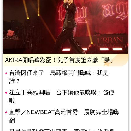
AKIRA開唱藏彩蛋！兒子首度驚喜獻「聲」
台灣囡仔來了 馬蒔權開唱嗨喊：我是
誰？
崔立于高雄開唱 台下讓他氣噗噗：隨便
啦
直擊／NEWBEAT高雄首秀 震胸舞全場嗨
翻