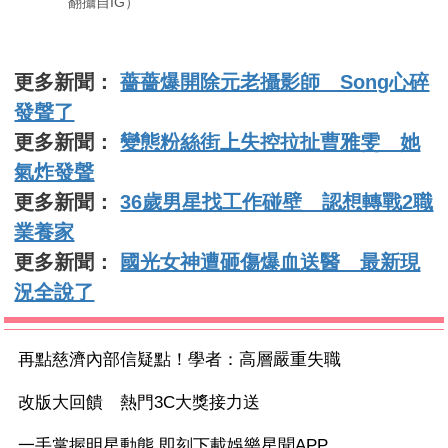
翻攝自IG）
更多新聞：
薔薔爆開除元老攝影師 Song心碎
發聲了
更多新聞：
變態粉絲街上失控拉扯曹雅雯 她
氣炸發聲
更多新聞：
36歲男星找工作碰壁 認想轉戰2職
業養家
更多新聞：
國光女神遭砸傷爆血送醫 最新現
況全說了
再點慈濟內部信疑點！學者：高層嚴重失職
改版大回饋 熱門3C大獎接力送
一手掌握明星動態 即刻下載娛樂星聞APP