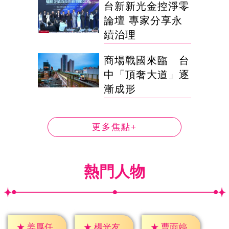
台新新光金控淨零
論壇 專家分享永
續治理
商場戰國來臨 台
中「頂奢大道」逐
漸成形
更多焦點+
熱門人物
★
姜厚任
★
楊光友
★
曹雨婷