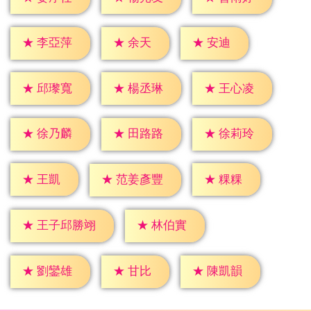
★
余天
★
安迪
★
李亞萍
★
邱瓈寬
★
楊丞琳
★
王心凌
★
徐乃麟
★
田路路
★
徐莉玲
★
王凱
★
粿粿
★
范姜彥豐
★
林伯實
★
王子邱勝翊
★
甘比
★
劉鑾雄
★
陳凱韻