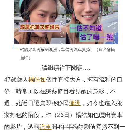
楊皓如即將移民澳洲，準備將汽車賣掉。（圖／翻攝
自IG）
請繼續往下閱讀….
47歲藝人
楊皓如
個性直接大方，擁有流利的口
條，時常可以在綜藝節目看見她的身影，不
過，她近日證實即將移民
澳洲
，如今也進入搬
家打包的階段，昨（26日）楊皓如也曬出賣車
的影片，透露
汽車
開4年半殘餘剩值竟然不到一