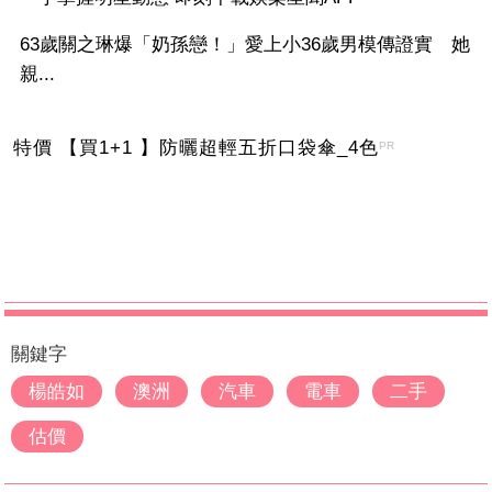
63歲關之琳爆「奶孫戀！」愛上小36歲男模傳證實 她
親...
特價 【買1+1 】防曬超輕五折口袋傘_4色
PR
關鍵字
楊皓如
澳洲
汽車
電車
二手
估價