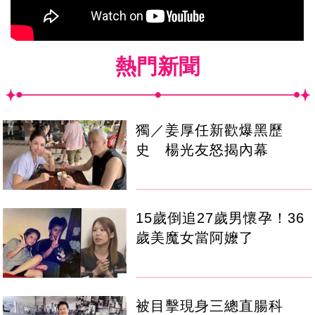
熱門新聞
獨／姜厚任新歡爆黑歷
史 楊光友怒揭內幕
15歲倒追27歲男懷孕！36
歲美魔女當阿嬤了
被目擊現身三總直腸科