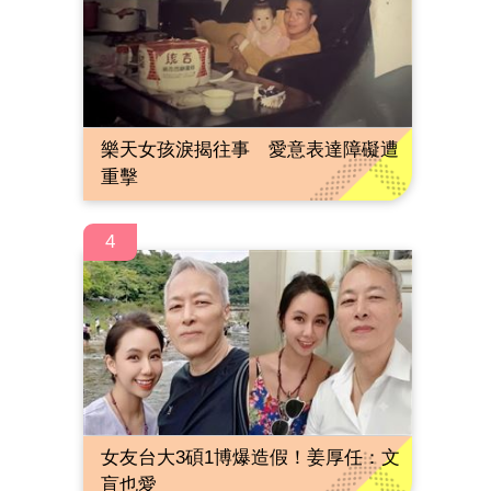
樂天女孩淚揭往事 愛意表達障礙遭
重擊
4
女友台大3碩1博爆造假！姜厚任：文
盲也愛