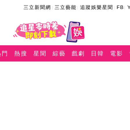
三立新聞網
三立藝能
追蹤娛樂星聞
FB
熱門
熱搜
星聞
綜藝
戲劇
日韓
電影