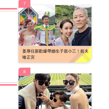
7
姜厚任新歡爆帶婚生子當小三！前夫
嗆正宮
8