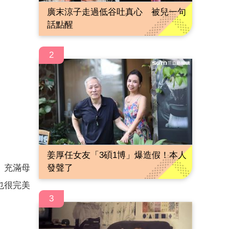
廣末涼子走過低谷吐真心 被兒一句
話點醒
2
姜厚任女友「3碩1博」爆造假！本人
、充滿母
發聲了
也很完美
3