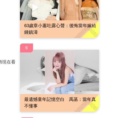
63歲章小蕙吐露心聲：後悔當年嫁給
鍾鎮濤
6
弟現在看
最遺憾童年記憶空白 禹菡：當年真
不懂事