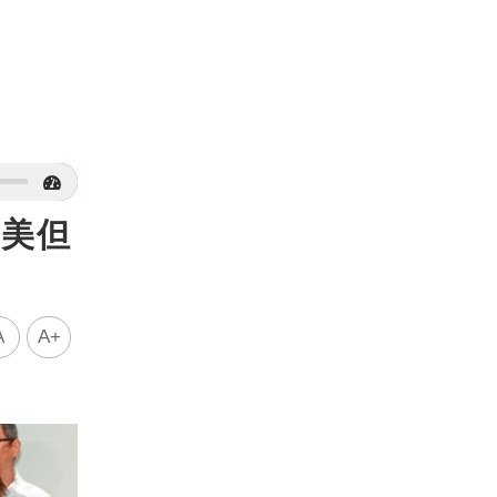
完美但
A
A+