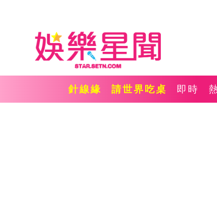
針線緣
請世界吃桌
即時