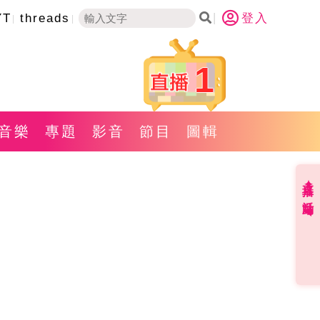
YT
threads
登入
1
音樂
專題
影音
節目
圖輯
直播✦活動