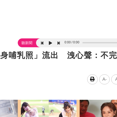
0:00
0:00
聽新聞
裸身哺乳照」流出 洩心聲：不
A-