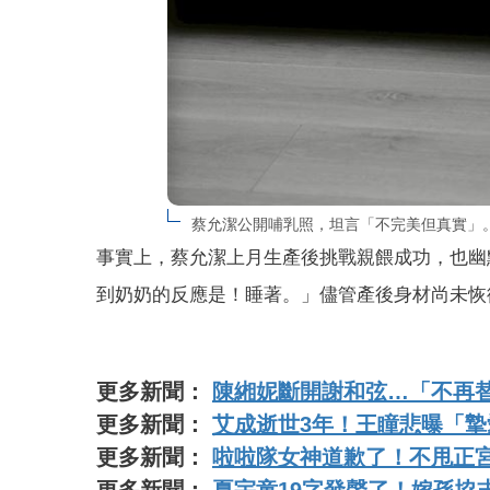
蔡允潔公開哺乳照，坦言「不完美但真實」
事實上，蔡允潔上月生產後挑戰親餵成功，也幽
到奶奶的反應是！睡著。」儘管產後身材尚未恢
更多新聞：
陳緗妮斷開謝和弦…「不再
更多新聞：
艾成逝世3年！王瞳悲曝「
更多新聞：
啦啦隊女神道歉了！不甩正
更多新聞：
夏宇童19字發聲了！嫁孫協