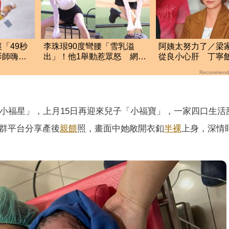
「49秒
李珠珢90度彎腰「雪乳溢
阿姨太努力了／梁
影師嗨到
出」！他1舉動惹眾怒 網
從良小心肝 丁寧
轟：就是在意淫
怨春風
Recommend
「小福星」，上月15日再迎來兒子「小福寶」，一家四口生活
社群平台分享產後
親餵
照，畫面中她敞開衣釦
半裸
上身，深情