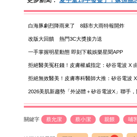
白海豚劇烈降雨來了 8縣市大雨特報開炸
改版大回饋 熱門3C大獎接力送
一手掌握明星動態 即刻下載娛樂星聞APP
拒絕醫美冤枉錢！皮膚權威指定：矽谷電波 X 由內
拒絕無效醫美！皮膚專科醫師大推：矽谷電波 X 讓
2026美肌新趨勢「外泌體＋矽谷電波X」聯手，開
關鍵字
蔡允潔
蔡小潔
親餵
哺