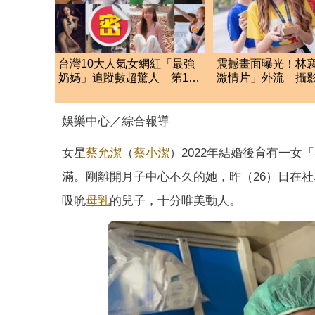
台灣10大人氣女網紅「最強
震撼畫面曝光！林襄
奶媽」追蹤數超驚人 第13
激情片」外流 攝
名網推爆：唯一清流
手抖
娛樂中心／綜合報導
女星
蔡允潔
（
蔡小潔
）2022年結婚後育有一女
滿。剛離開月子中心不久的她，昨（26）日在
吸吮
母乳
的兒子，十分唯美動人。