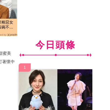
家榕惡女
飯碗不保
ed by
今日頭條
甜蜜美
盯著懷中
1