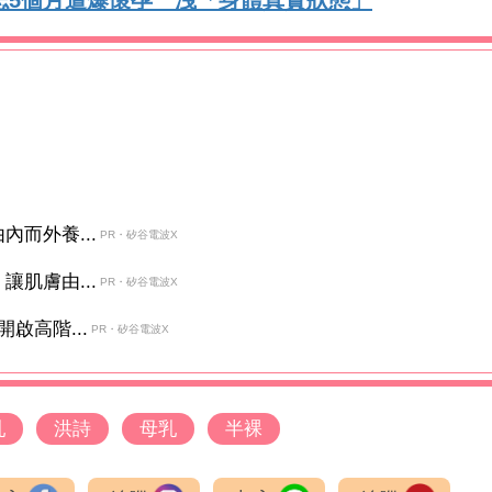
而外養...
PR・矽谷電波X
肌膚由...
PR・矽谷電波X
啟高階...
PR・矽谷電波X
乳
洪詩
母乳
半裸