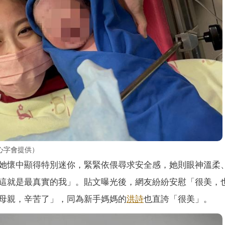
心字會提供）
她懷中顯得特別迷你，緊緊依偎尋求安全感，她則眼神溫柔
這就是最真實的我」。貼文曝光後，網友紛紛安慰「很美，
母親，辛苦了」，同為新手媽媽的
洪詩
也直誇「很美」。