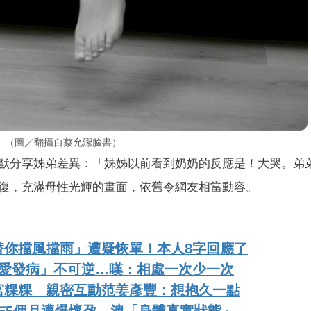
。（圖／翻攝自蔡允潔臉書）
默分享姊弟差異：「姊姊以前看到奶奶的反應是！大哭。弟
復，充滿母性光輝的畫面，依舊令網友相當動容。
替你擋風擋雨」遭疑恢單！本人8字回應了
摯愛發病」不可逆…嘆：相處一次少一次
宮粿粿 親密互動范姜彥豐：想抱久一點
志5個月遭爆懷孕 洩「身體真實狀態」