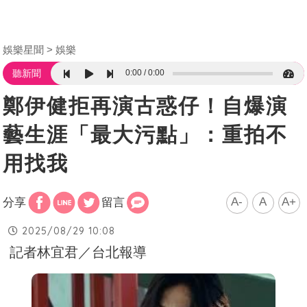
娛樂星聞
娛樂
0:00
0:00
聽新聞
鄭伊健拒再演古惑仔！自爆演
藝生涯「最大污點」：重拍不
用找我
A-
A
A+
分享
留言
2025/08/29 10:08
記者林宜君／台北報導