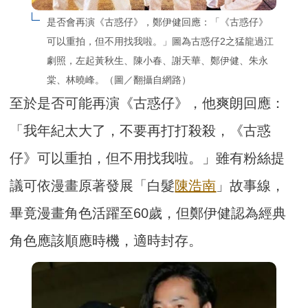
是否會再演《古惑仔》，鄭伊健回應：「《古惑仔》
可以重拍，但不用找我啦。」圖為古惑仔2之猛龍過江
劇照，左起黃秋生、陳小春、謝天華、鄭伊健、朱永
棠、林曉峰。（圖／翻攝自網路）
至於是否可能再演《古惑仔》，他爽朗回應：
「我年紀太大了，不要再打打殺殺，《古惑
仔》可以重拍，但不用找我啦。」雖有粉絲提
議可依漫畫原著發展「白髮
陳浩南
」故事線，
畢竟漫畫角色活躍至60歲，但鄭伊健認為經典
角色應該順應時機，適時封存。