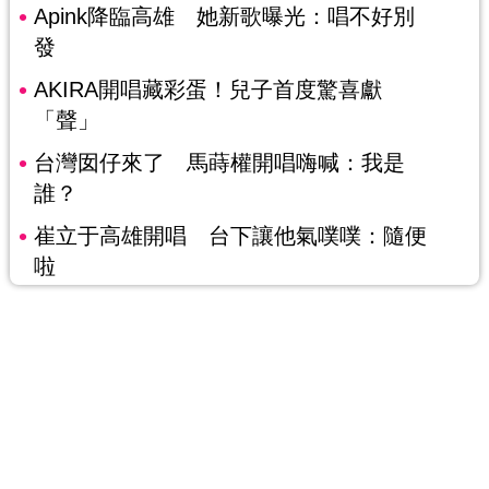
Apink降臨高雄 她新歌曝光：唱不好別
發
AKIRA開唱藏彩蛋！兒子首度驚喜獻
「聲」
台灣囡仔來了 馬蒔權開唱嗨喊：我是
誰？
崔立于高雄開唱 台下讓他氣噗噗：隨便
啦