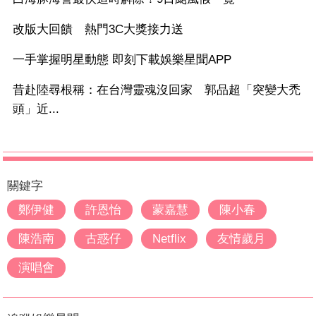
改版大回饋 熱門3C大獎接力送
一手掌握明星動態 即刻下載娛樂星聞APP
昔赴陸尋根稱：在台灣靈魂沒回家 郭品超「突變大禿
頭」近...
關鍵字
鄭伊健
許恩怡
蒙嘉慧
陳小春
陳浩南
古惑仔
Netflix
友情歲月
演唱會