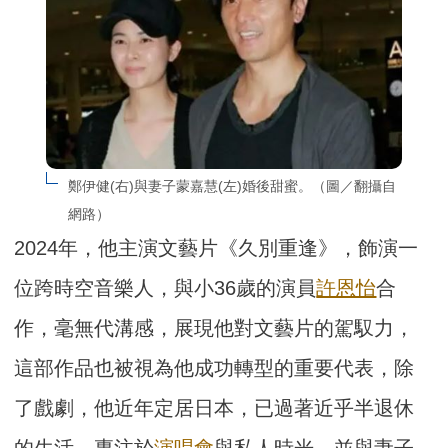
鄭伊健(右)與妻子蒙嘉慧(左)婚後甜蜜。（圖／翻攝自
網路）
2024年，他主演文藝片《久別重逢》，飾演一
位跨時空音樂人，與小36歲的演員
許恩怡
合
作，毫無代溝感，展現他對文藝片的駕馭力，
這部作品也被視為他成功轉型的重要代表，除
了戲劇，他近年定居日本，已過著近乎半退休
的生活，專注於
演唱會
與私人時光，並與妻子