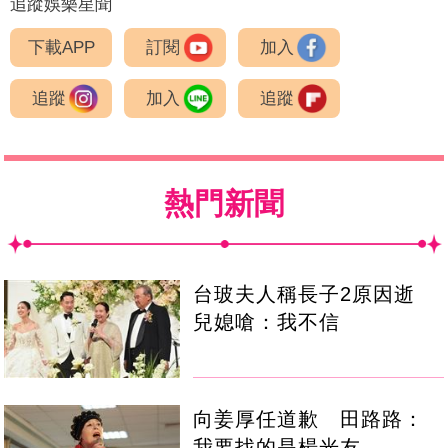
追蹤娛樂星聞
下載APP
訂閱
加入
追蹤
加入
追蹤
熱門新聞
台玻夫人稱長子2原因逝
兒媳嗆：我不信
向姜厚任道歉 田路路：
我要找的是楊光友