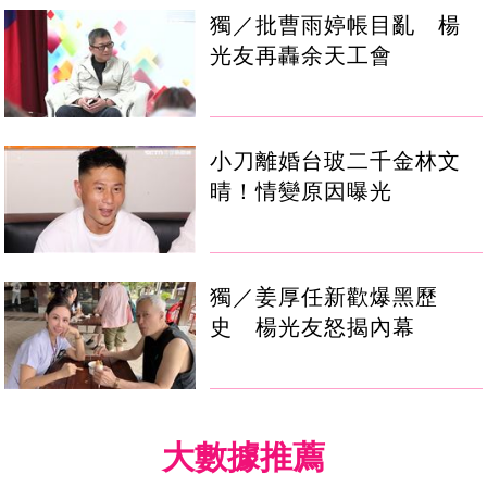
獨／批曹雨婷帳目亂 楊
光友再轟余天工會
小刀離婚台玻二千金林文
晴！情變原因曝光
獨／姜厚任新歡爆黑歷
史 楊光友怒揭內幕
大數據推薦