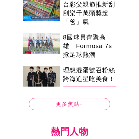
台彩父親節推新刮
刮樂千萬頭獎超
「爸」氣
8國球員齊聚高
雄 Formosa 7s
掀足球熱潮
理想混蛋號召粉絲
跨海追星吃美食！
更多焦點+
熱門人物