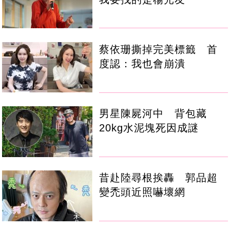
蔡依珊撕掉完美標籤 首
度認：我也會崩潰
男星陳屍河中 背包藏
20kg水泥塊死因成謎
昔赴陸尋根挨轟 郭品超
變禿頭近照嚇壞網