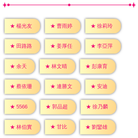
★
楊光友
★
曹雨婷
★
徐莉玲
★
田路路
★
姜厚任
★
李亞萍
★
余天
★
林文晴
★
彭康育
★
安迪
★
蔡依珊
★
連勝文
★
5566
★
郭品超
★
徐乃麟
★
甘比
★
林伯實
★
劉鑾雄