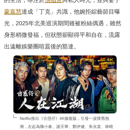
蒙嘉慧
達成「丁克」共識，他婉拒綜藝節目曝
光，2025年北美巡演期間雖被粉絲偶遇，雖然
身形稍微發福，但狀態卻顯得平和自在，流露
出遠離娛樂圈喧囂後的豁達。
Netflix推出《古惑仔》4K修復版，引發一波懷舊熱
潮，左起為陳小春、謝天華、鄭伊健、朱永棠、林曉