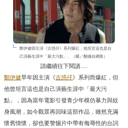
鄭伊健因主演《古惑仔》系列爆紅，他坦言這也是自
己演藝生涯中「最大污點」。（圖／翻攝自網路）
請繼續往下閱讀….
鄭伊健
早年因主演《
古惑仔
》系列而爆紅，但
他曾坦言這也是自己演藝生涯中「最大污
點」，因為當年電影引發青少年模仿暴力與紋
身風潮，如今觀眾再回味這部作品，雖然充滿
懷舊情懷，卻也要警惕片中帶有侮辱性的台詞