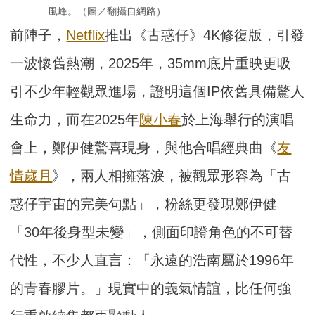
風峰。（圖／翻攝自網路）
前陣子，
Netflix
推出《古惑仔》4K修復版，引發
一波懷舊熱潮，2025年，35mm底片重映更吸
引不少年輕觀眾進場，證明這個IP依舊具備驚人
生命力，而在2025年
陳小春
於上海舉行的演唱
會上，鄭伊健驚喜現身，與他合唱經典曲《
友
情歲月
》，兩人相擁落淚，被觀眾形容為「古
惑仔宇宙的完美句點」，粉絲更發現鄭伊健
「30年後身型未變」，側面印證角色的不可替
代性，不少人直言：「永遠的浩南屬於1996年
的青春膠片。」現實中的義氣情誼，比任何強