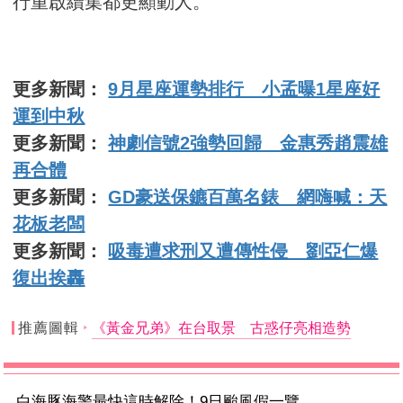
行重啟續集都更顯動人。
更多新聞：
9月星座運勢排行 小孟曝1星座好
運到中秋
更多新聞：
神劇信號2強勢回歸 金惠秀趙震雄
再合體
更多新聞：
GD豪送保鑣百萬名錶 網嗨喊：天
花板老闆
更多新聞：
吸毒遭求刑又遭傳性侵 劉亞仁爆
復出挨轟
推薦圖輯
《黃金兄弟》在台取景 古惑仔亮相造勢
白海豚海警最快這時解除！9日颱風假一覽