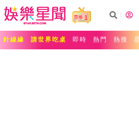
1
針線緣
請世界吃桌
即時
熱門
熱搜