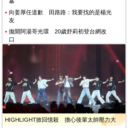
幕
向姜厚任道歉 田路路：我要找的是楊光
友
拋開阿湯哥光環 20歲舒莉初登台網改
口
HIGHLIGHT掀回憶殺 擔心後輩太帥壓力大