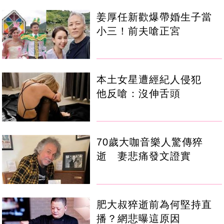
姜厚任新歡爆帶婚生子當
小三！前夫嗆正宮
本土女星遭經紀人侵犯
他反嗆：沒伸舌頭
70歲大咖音樂人驚傳猝
逝 妻悲痛發文證實
肥大叔猝逝前為何堅持直
播？網悲曝這原因