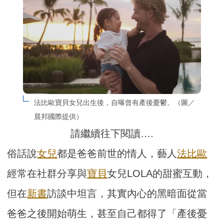
法比歐寶貝女兒出生後，自曝曾有產後憂鬱。（圖／
晨邦國際提供）
請繼續往下閱讀….
俗話說
女兒
都是爸爸前世的情人，藝人
法比歐
經常在社群分享與
寶貝
女兒LOLA的甜蜜互動，
但在
新書
訪談中坦言，其實內心的黑暗面從當
爸爸之後開始萌生，甚至自己都得了「產後憂