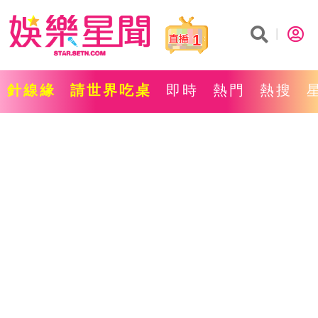
1
針線緣
請世界吃桌
即時
熱門
熱搜