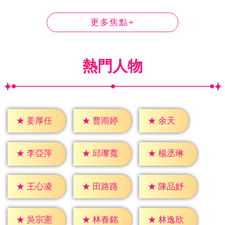
更多焦點+
熱門人物
★
余天
★
姜厚任
★
曹雨婷
★
李亞萍
★
邱瓈寬
★
楊丞琳
★
王心凌
★
田路路
★
陳品妤
★
吳宗憲
★
林春銘
★
林逸欣