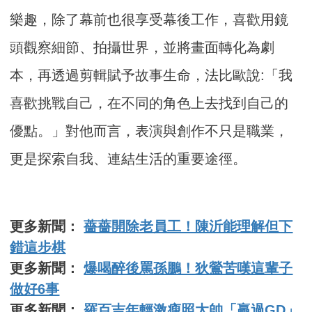
樂趣，除了幕前也很享受幕後工作，喜歡用鏡
頭觀察細節、拍攝世界，並將畫面轉化為劇
本，再透過剪輯賦予故事生命，法比歐說:「我
喜歡挑戰自己，在不同的角色上去找到自己的
優點。」對他而言，表演與創作不只是職業，
更是探索自我、連結生活的重要途徑。
更多新聞：
薔薔開除老員工！陳沂能理解但下
錯這步棋
更多新聞：
爆喝醉後罵孫鵬！狄鶯苦嘆這輩子
做好6事
更多新聞：
羅百吉年輕激瘦照太帥「贏過GD」