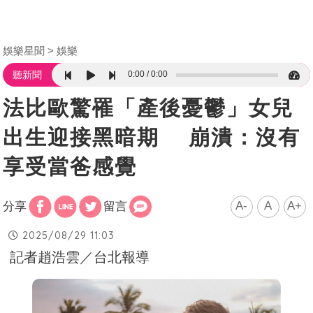
娛樂星聞
娛樂
0:00
0:00
聽新聞
法比歐驚罹「產後憂鬱」女兒
出生迎接黑暗期 崩潰：沒有
享受當爸感覺
A-
A
A+
分享
留言
2025/08/29 11:03
記者趙浩雲／台北報導