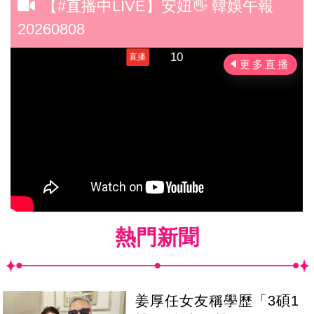
【#直播中LIVE】安妞👋 韓娛午報
20260808
熱門新聞
姜厚任女友稱學歷「3碩1