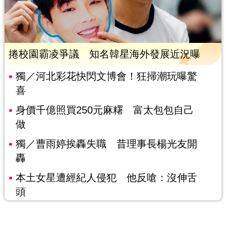
捲校園霸凌爭議 知名韓星海外發展近況曝
獨／河北彩花快閃文博會！狂掃潮玩曝驚
喜
身價千億照買250元麻糬 富太包包自己
做
獨／曹雨婷挨轟失職 昔理事長楊光友開
轟
本土女星遭經紀人侵犯 他反嗆：沒伸舌
頭