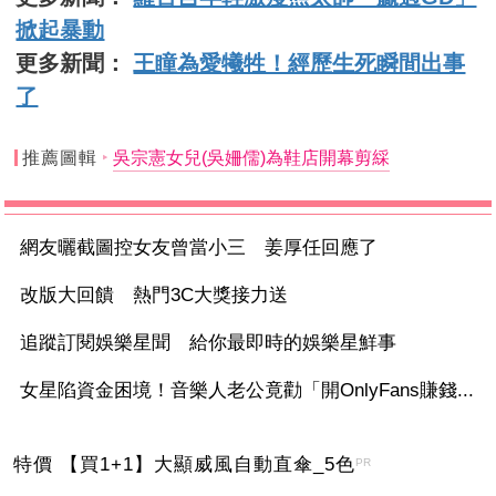
掀起暴動
更多新聞：
王瞳為愛犧牲！經歷生死瞬間出事
了
推薦圖輯
吳宗憲女兒(吳姍儒)為鞋店開幕剪綵
網友曬截圖控女友曾當小三 姜厚任回應了
改版大回饋 熱門3C大獎接力送
追蹤訂閱娛樂星聞 給你最即時的娛樂星鮮事
女星陷資金困境！音樂人老公竟勸「開OnlyFans賺錢...
特價 【買1+1】大顯威風自動直傘_5色
PR