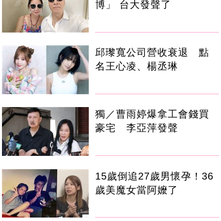
博」 台大發聲了
邱瓈寬公司營收衰退 點
名王心凌、楊丞琳
獨／曹雨婷爆拿工會錢買
豪宅 李亞萍發聲
15歲倒追27歲男懷孕！36
歲美魔女當阿嬤了