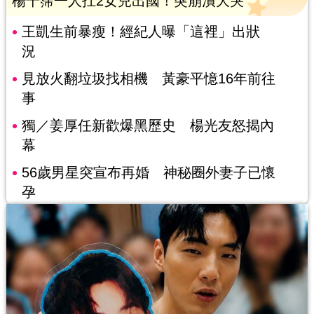
楊千霈一人扛2女兒出國！突崩潰大哭
王凱生前暴瘦！經紀人曝「這裡」出狀
況
見放火翻垃圾找相機 黃豪平憶16年前往
事
獨／姜厚任新歡爆黑歷史 楊光友怒揭內
幕
56歲男星突宣布再婚 神秘圈外妻子已懷
孕