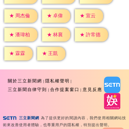
★
卓偉
★
宣云
★
周杰倫
★
林襄
★
潘瑋柏
★
許常德
★
霖霖
★
王凱
關於三立新聞網
隱私權聲明
三立新聞自律守則
合作提案窗口
意見反應
三立新聞網
為了提供更好的閱讀內容，我們使用相關網站技
Copyright ©2026 Sanlih E-Television All Rights
術來改善使用者體驗，也尊重用戶的隱私權，特別提出聲明。
Reserved 版權所有 盜用必究 台北市內湖區舊宗路一段159