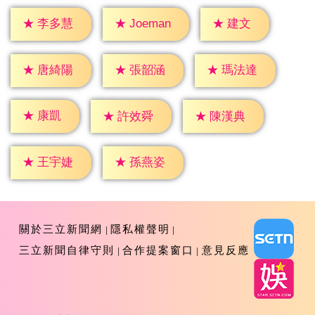
★
建文
★
李多慧
★
Joeman
★
唐綺陽
★
張韶涵
★
瑪法達
★
康凱
★
許效舜
★
陳漢典
★
王宇婕
★
孫燕姿
關於三立新聞網
隱私權聲明
三立新聞自律守則
合作提案窗口
意見反應