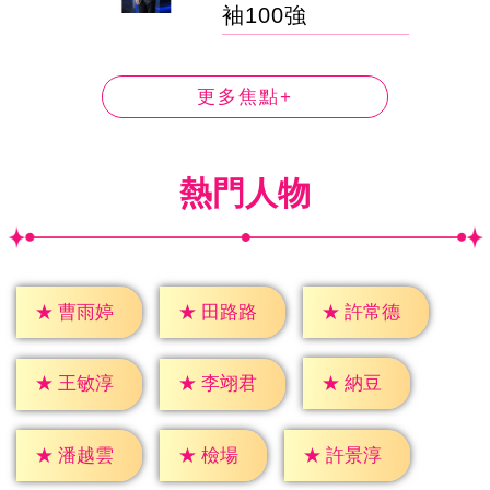
袖100強
更多焦點+
熱門人物
★
曹雨婷
★
田路路
★
許常德
★
納豆
★
王敏淳
★
李翊君
★
檢場
★
潘越雲
★
許景淳