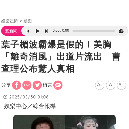
娛樂星聞
娛樂
0:00
0:00
聽新聞
葉子楣波霸爆是假的！美胸
「離奇消風」出道片流出 曹
查理公布驚人真相
A-
A
A+
分享
留言
2025/08/30 01:06
娛樂中心／綜合報導