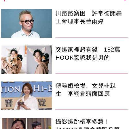
田路路窮困 許常德開轟
工會理事長曹雨婷
突爆家裡超有錢 182萬
HOOK驚認我是男的
傳離婚檢場、女兒非親
生 李翊君露面回應
攝影爆跳槽李多慧！