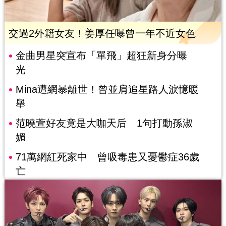
交過2外籍女友！姜厚任曝曾一年不近女色
金曲男星突宣布「單飛」超狂新身分曝
光
Mina遭網暴離世！曾並肩追星路人淚憶暖
舉
范曉萱好友竟是大咖天后 1句打動孫淑
媚
71萬網紅死家中 曾吸毒患又憂鬱症36歲
亡