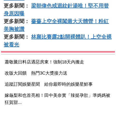
更多新聞：
梁朝偉色戒迴紋針湯唯！堅不用替
身原因曝
更多新聞：
薔薔上空全裸闖最大天體營！粉紅
美胸被讚
更多新聞：
林襄比賽露2點開裸體趴！上空全裸
被看光
蕭敬騰日料店遇惡房東！強制18天內搬走
改版大回饋 熱門3C大獎接力送
追蹤訂閱娛樂星聞 給你最即時的娛樂星鮮事
嫁龜梨和也首亮相！田中美奈實「辣挺孕肚」準媽媽被
狂賀甜...