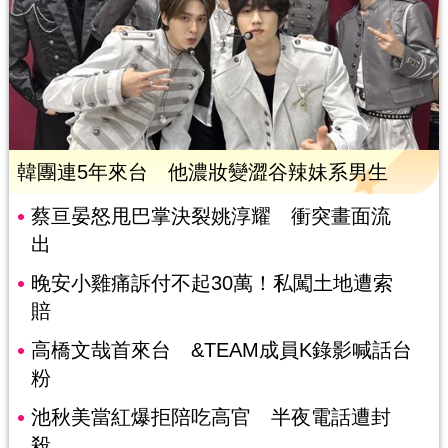
韓團連5年來台 他濃妝變澀谷辣妹系男生
蔡亘晏怒甩巴掌決裂姚淳耀 衝突畫面流
出
晚安小雞痛訴付不起30萬！私闖土地遭索
賠
高橋文哉首來台 &TEAM成員K錄影喊話台
粉
池秋美當紅爆拒陪吃高官 半夜電話遭封
殺