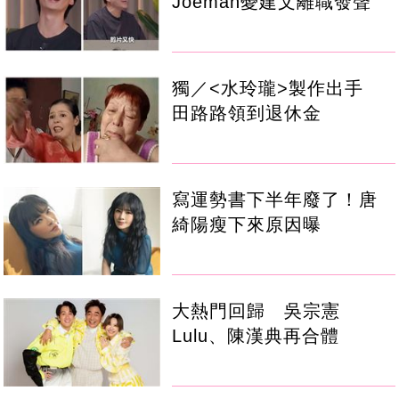
Joeman憂建文離職發聲
獨／<水玲瓏>製作出手
田路路領到退休金
寫運勢書下半年廢了！唐
綺陽瘦下來原因曝
大熱門回歸 吳宗憲
Lulu、陳漢典再合體