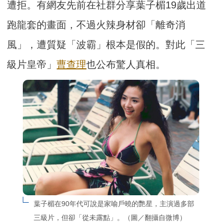
遭拒。有網友先前在社群分享葉子楣19歲出道
跑龍套的畫面，不過火辣身材卻「離奇消
風」，遭質疑「波霸」根本是假的。對此「三
級片皇帝」
曹查理
也公布驚人真相。
葉子楣在90年代可說是家喻戶曉的艷星，主演過多部
三級片，但卻「從未露點」。（圖／翻攝自微博）