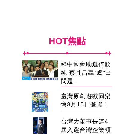
HOT焦點
綠中常會助選何欣
純 蔡其昌轟"盧"出
問題!
臺灣原創遊戲同樂
會8月15日登場！
台灣大董事長連4
屆入選台灣企業領