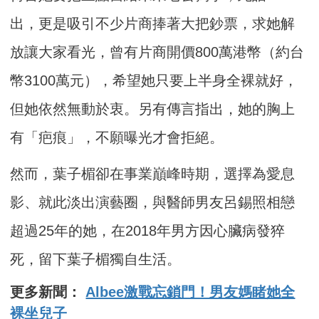
出，更是吸引不少片商捧著大把鈔票，求她解
放讓大家看光，曾有片商開價800萬港幣（約台
幣3100萬元），希望她只要上半身全裸就好，
但她依然無動於衷。另有傳言指出，她的胸上
有「疤痕」，不願曝光才會拒絕。
然而，葉子楣卻在事業巔峰時期，選擇為愛息
影、就此淡出演藝圈，與醫師男友呂錫照相戀
超過25年的她，在2018年男方因心臟病發猝
死，留下葉子楣獨自生活。
更多新聞：
Albee激戰忘鎖門！男友媽睹她全
裸坐兒子