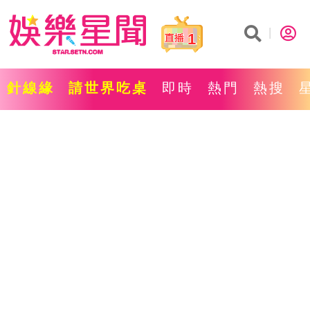
1
針線緣
請世界吃桌
即時
熱門
熱搜