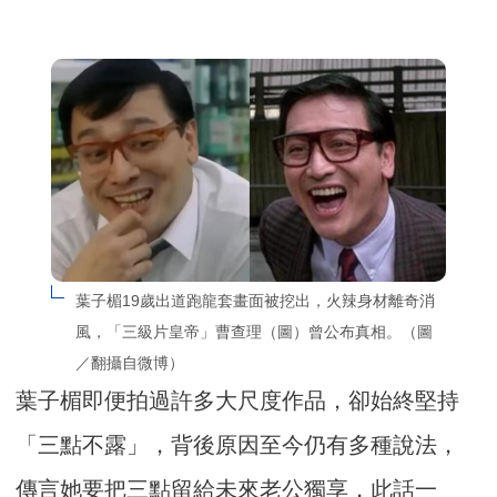
葉子楣19歲出道跑龍套畫面被挖出，火辣身材離奇消
風，「三級片皇帝」曹查理（圖）曾公布真相。（圖
／翻攝自微博）
葉子楣即便拍過許多大尺度作品，卻始終堅持
「三點不露」，背後原因至今仍有多種說法，
傳言她要把三點留給未來老公獨享，此話一