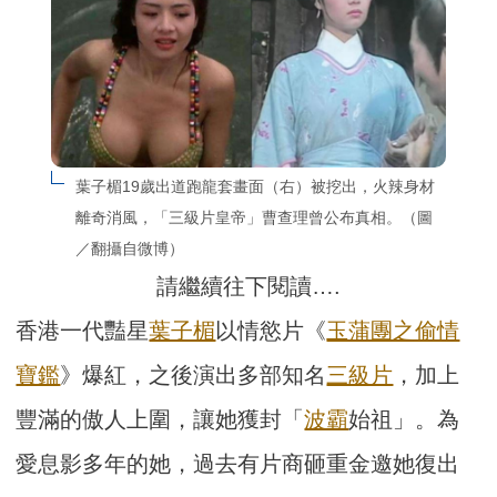
葉子楣19歲出道跑龍套畫面（右）被挖出，火辣身材
離奇消風，「三級片皇帝」曹查理曾公布真相。（圖
／翻攝自微博）
請繼續往下閱讀….
香港一代豔星
葉子楣
以情慾片《
玉蒲團之偷情
寶鑑
》爆紅，之後演出多部知名
三級片
，加上
豐滿的傲人上圍，讓她獲封「
波霸
始祖」。為
愛息影多年的她，過去有片商砸重金邀她復出