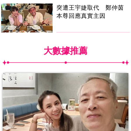
突遭王宇婕取代 鄭仲茵
本尊回應真實主因
大數據推薦