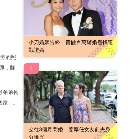
小刀婚姻告終 昔砸百萬辦婚禮找連
戰證婚
床旁的照
秒睡，翻
4
得弟弟長
個家」。
交往3個月閃婚 姜厚任女友前夫身
分曝光