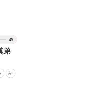
嘆弟
A
A+