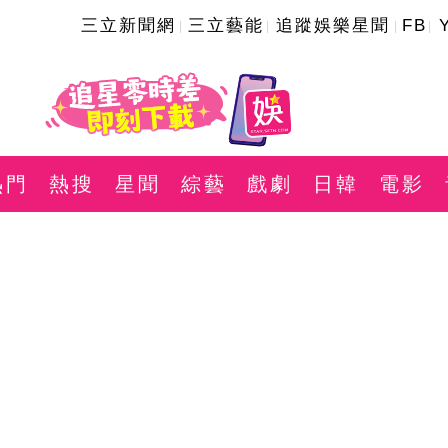
三立新聞網
三立藝能
追蹤娛樂星聞
FB
熱門
熱搜
星聞
綜藝
戲劇
日韓
電影