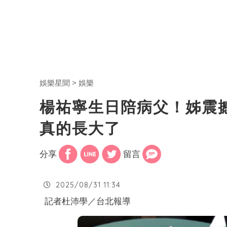
娛樂星聞
娛樂
楊祐寧生日陪病父！姊震
真的長大了
分享
留言
2025/08/31 11:34
記者杜沛學／台北報導