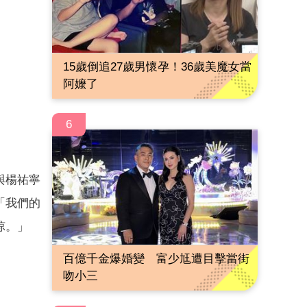
15歲倒追27歲男懷孕！36歲美魔女當
阿嬤了
6
與楊祐寧
「我們的
諒。」
百億千金爆婚變 富少尪遭目擊當街
吻小三