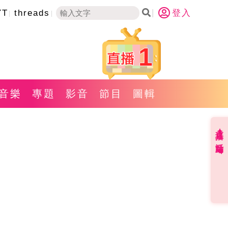
YT
threads
登入
1
音樂
專題
影音
節目
圖輯
直播✦活動