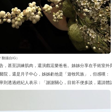
翻攝自IG）
告，甚至訓練肌肉，還演戲逗樂爸爸。姊姊分享在手術室外
醫院，還是月子中心，姊姊虧他是「遊牧民族」，但感嘆：
寧則透過經紀人表示：「謝謝關心，目前不便多談，還請體