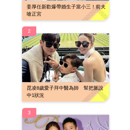
姜厚任新歡爆帶婚生子當小三！前夫
嗆正宮
2
昆凌8歲愛子拜中醫為師 幫把脈說
中1狀況
3