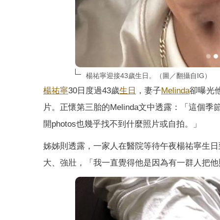
楊祐寧迎接43歲生日。（圖／翻攝自IG）
楊祐寧
30日度過43歲
生日
，妻子
Melinda
卻曝光
片。正懷第三胎的Melinda文中透露：「這
開photos也幾乎找不到什麼照片或自拍。」
姊姊則透露，一家人在醫院等待午夜楊祐寧生日
大、強壯，「我一直覺得他是因為有一群人把他