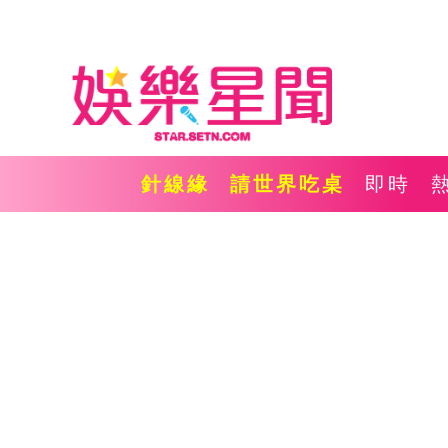
針線緣
請世界吃桌
即時