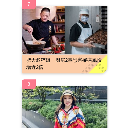
7
肥大叔猝逝 廚房2事恐害罹癌風險
增近2倍
8