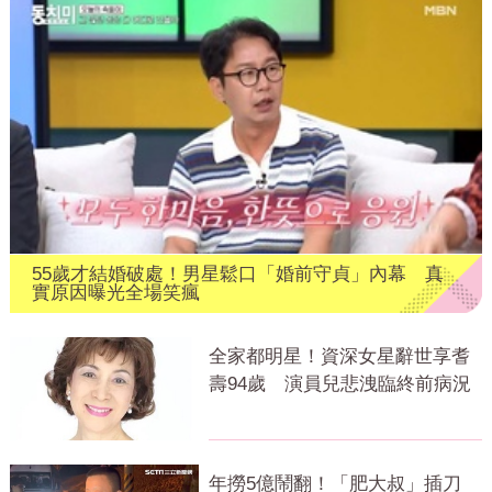
55歲才結婚破處！男星鬆口「婚前守貞」內幕 真
實原因曝光全場笑瘋
全家都明星！資深女星辭世享耆
壽94歲 演員兒悲洩臨終前病況
年撈5億鬧翻！「肥大叔」插刀