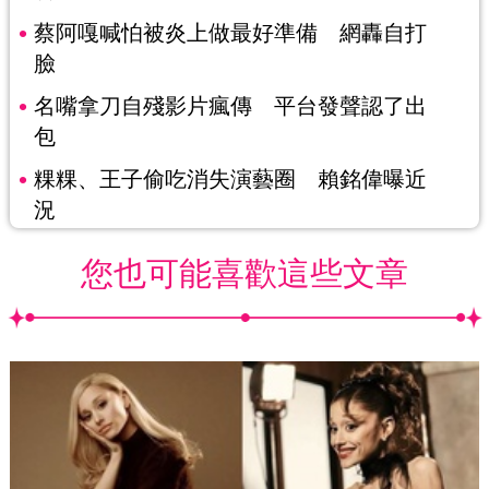
蔡阿嘎喊怕被炎上做最好準備 網轟自打
臉
名嘴拿刀自殘影片瘋傳 平台發聲認了出
包
粿粿、王子偷吃消失演藝圈 賴銘偉曝近
況
您也可能喜歡這些文章