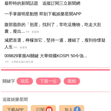
最即時的新聞話題 追蹤訂閱三立新聞網
一手掌握明星動態 即刻下載娛樂星聞APP
腹部脂肪的「剋星」找到了，常吃這幾物，吃走大肚
囊，瘦出...
PR・新素簡
減肥首選，檸檬加它，堅持一週，腰細了，瘦到你懷疑
人生
PR・新素簡
009829掌握AI關鍵 大華韓國KOSPI 50今強...
PR・大華銀全能行銷方案
關鍵字
胡瓜
下面一位
面粉
追蹤娛樂星聞
下載APP
訂閱
加入