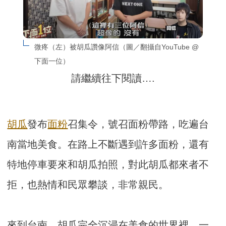
微疼（左）被胡瓜讚像阿信（圖／翻攝自YouTube @
下面一位）
請繼續往下閱讀….
胡瓜
發布
面粉
召集令，號召面粉帶路，吃遍台
南當地美食。在路上不斷遇到許多面粉，還有
特地停車要來和胡瓜拍照，對此胡瓜都來者不
拒，也熱情和民眾攀談，非常親民。
來到台南，胡瓜完全沉浸在美食的世界裡，一