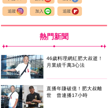
追蹤
加入
追蹤
熱門新聞
46歲料理網紅肥大叔逝！
月業績千萬3心法
直播年賺破億！肥大叔離
世 曾連播17小時