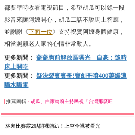
都要準時收看電視節目，希望胡瓜可以錄一段
影音來讓阿嬤開心，胡瓜二話不說馬上答應，
並謝謝《
下面一位
》支持祝賀阿嬤身體健康，
相當照顧老人家的心情非常動人。
更多新聞：
薔薔胸前解放區曝光 自豪：隨時
床上開吃
更多新聞：
疑決裂賓賓哥!寶劍哥噴400萬爆遭
斷水斷電
推薦圖輯
胡瓜、白家綺將主持民視「台灣那麼旺
林襄比賽露2點開裸體趴！上空全裸被看光