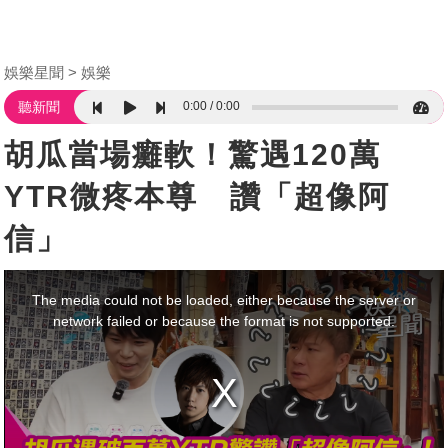
娛樂星聞
娛樂
0:00
0:00
聽新聞
胡瓜當場癱軟！驚遇120萬
YTR微疼本尊 讚「超像阿
信」
This
is
a
The media could not be loaded, either because the server or
modal
window.
network failed or because the format is not supported.