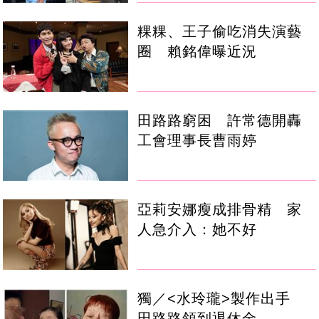
粿粿、王子偷吃消失演藝
圈 賴銘偉曝近況
田路路窮困 許常德開轟
工會理事長曹雨婷
亞莉安娜瘦成排骨精 家
人急介入：她不好
獨／<水玲瓏>製作出手
田路路領到退休金