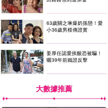
63歲關之琳爆奶孫戀！愛
小36歲男模傳證實
姜厚任認愛挨酸恐被騙！
曬39年前鐵證反擊
大數據推薦