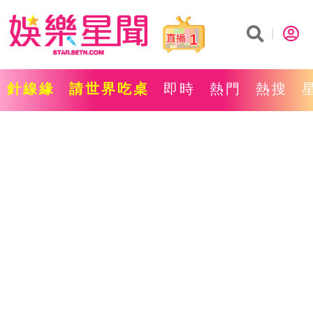
1
針線緣
請世界吃桌
即時
熱門
熱搜