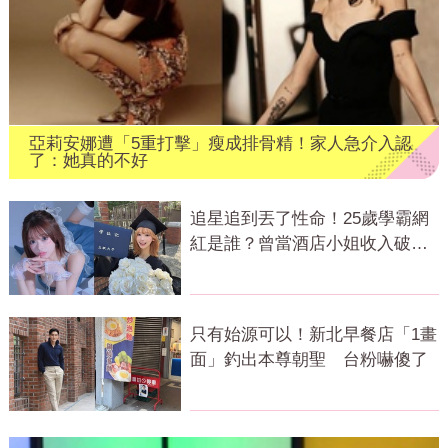
亞莉安娜遭「5重打擊」瘦成排骨精！家人急介入認
了：她真的不好
追星追到丟了性命！25歲學霸網
紅是誰？曾當酒店小姐收入破
億 警方證實
只有始源可以！新北早餐店「1畫
面」釣出本尊朝聖 台粉嚇傻了