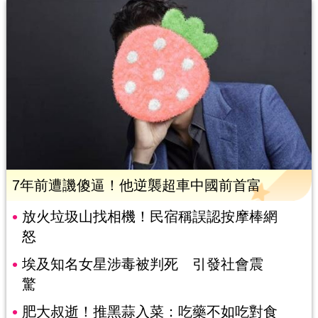
7年前遭譏傻逼！他逆襲超車中國前首富
放火垃圾山找相機！民宿稱誤認按摩棒網
怒
埃及知名女星涉毒被判死 引發社會震
驚
肥大叔逝！推黑蒜入菜：吃藥不如吃對食