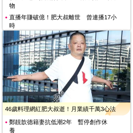
物
直播年賺破億！肥大叔離世 曾連播17小
時
46歲料理網紅肥大叔逝！月業績千萬3心法
鄭靚歆德籍妻抗低潮2年 暫停創作休
養