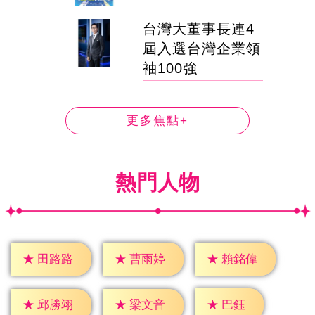
台灣大董事長連4
屆入選台灣企業領
袖100強
更多焦點+
熱門人物
★
田路路
★
曹雨婷
★
賴銘偉
★
巴鈺
★
邱勝翊
★
梁文音