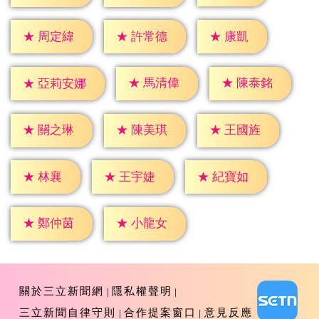
★
康凱
★
周定緯
★
許常德
★
馬清偉
★
陳泰銘
★
亞莉安娜
★
關之琳
★
陳美琪
★
王國旌
★
林襄
★
王宇婕
★
紀寶如
★
鄭仲茵
★
小龍女
關於三立新聞網
隱私權聲明
三立新聞自律守則
合作提案窗口
意見反應