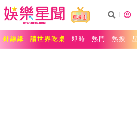
1
針線緣
請世界吃桌
即時
熱門
熱搜