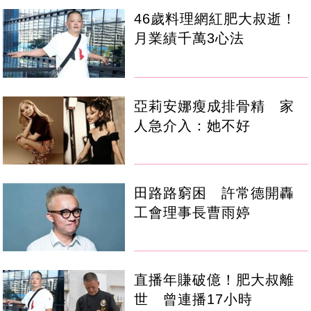
46歲料理網紅肥大叔逝！
月業績千萬3心法
亞莉安娜瘦成排骨精 家
人急介入：她不好
田路路窮困 許常德開轟
工會理事長曹雨婷
直播年賺破億！肥大叔離
世 曾連播17小時