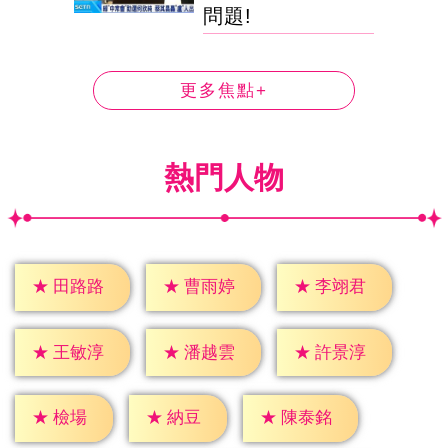
問題!
更多焦點+
熱門人物
★
田路路
★
曹雨婷
★
李翊君
★
王敏淳
★
潘越雲
★
許景淳
★
檢場
★
納豆
★
陳泰銘