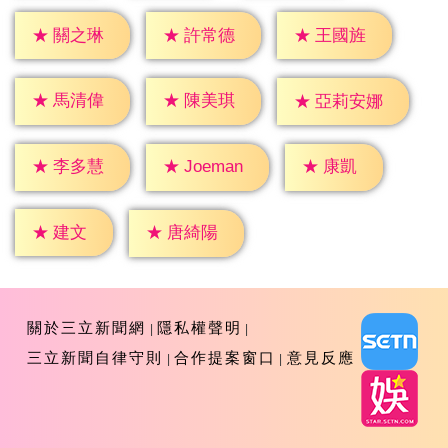
★
關之琳
★
許常德
★
王國旌
★
馬清偉
★
陳美琪
★
亞莉安娜
★
康凱
★
李多慧
★
Joeman
★
建文
★
唐綺陽
關於三立新聞網
隱私權聲明
三立新聞自律守則
合作提案窗口
意見反應