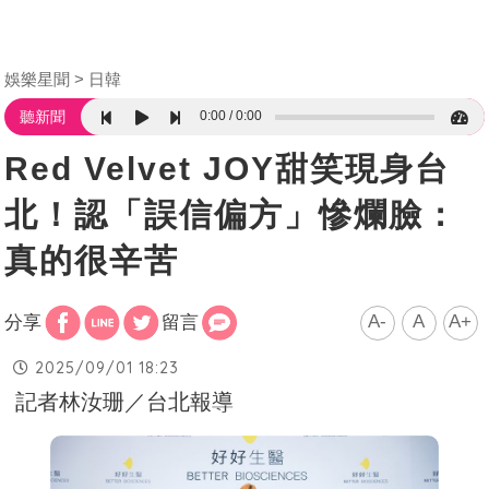
娛樂星聞
日韓
0:00
0:00
聽新聞
Red Velvet JOY甜笑現身台
北！認「誤信偏方」慘爛臉：
真的很辛苦
A-
A
A+
分享
留言
2025/09/01 18:23
記者林汝珊／台北報導