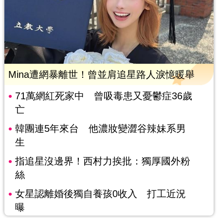
Mina遭網暴離世！曾並肩追星路人淚憶暖舉
71萬網紅死家中 曾吸毒患又憂鬱症36歲
亡
韓團連5年來台 他濃妝變澀谷辣妹系男
生
指追星沒邊界！西村力挨批：獨厚國外粉
絲
女星認離婚後獨自養孩0收入 打工近況
曝