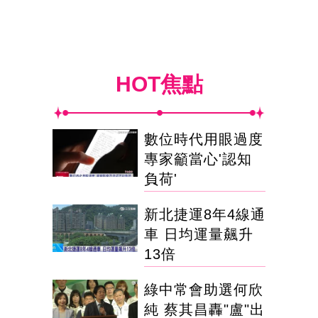
HOT焦點
數位時代用眼過度
專家籲當心'認知
負荷'
新北捷運8年4線通
車 日均運量飆升
13倍
綠中常會助選何欣
純 蔡其昌轟"盧"出