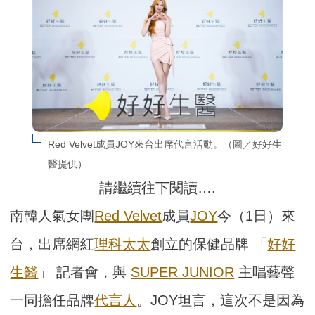
Red Velvet成員JOY來台出席代言活動。（圖／好好生
醫提供）
請繼續往下閱讀….
南韓人氣女團
Red Velvet
成員
JOY
今（1日）來
台，出席網紅
理科太太
創立的保健品牌 「
好好
生醫
」 記者會，與
SUPER JUNIOR
主唱藝聲
一同擔任品牌
代言人
。JOY坦言，這次不是因為