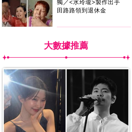
獨／<水玲瓏>製作出手
田路路領到退休金
大數據推薦