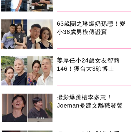
63歲關之琳爆奶孫戀！愛
小36歲男模傳證實
姜厚任小24歲女友智商
146！獲台大3碩博士
攝影爆跳槽李多慧！
Joeman憂建文離職發聲