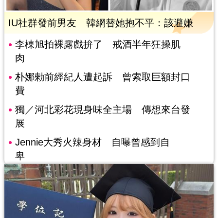
IU社群發前男友 韓網替她抱不平：該避嫌
李棟旭拍裸露戲拚了 戒酒半年狂操肌
肉
朴娜勑前經紀人遭起訴 曾索取巨額封口
費
獨／河北彩花現身味全主場 傳想來台發
展
Jennie大秀火辣身材 自曝曾感到自
卑