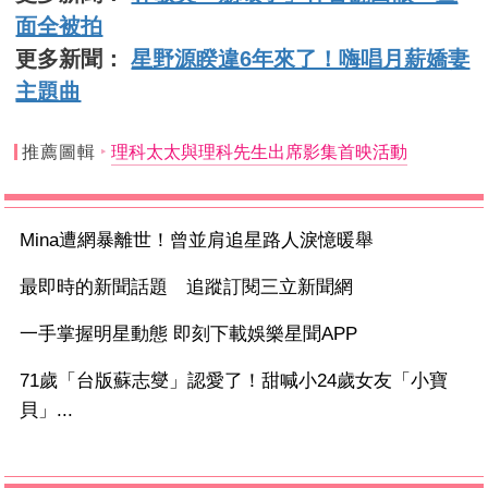
面全被拍
更多新聞：
星野源睽違6年來了！嗨唱月薪嬌妻
主題曲
推薦圖輯
理科太太與理科先生出席影集首映活動
Mina遭網暴離世！曾並肩追星路人淚憶暖舉
最即時的新聞話題 追蹤訂閱三立新聞網
一手掌握明星動態 即刻下載娛樂星聞APP
71歲「台版蘇志燮」認愛了！甜喊小24歲女友「小寶
貝」...