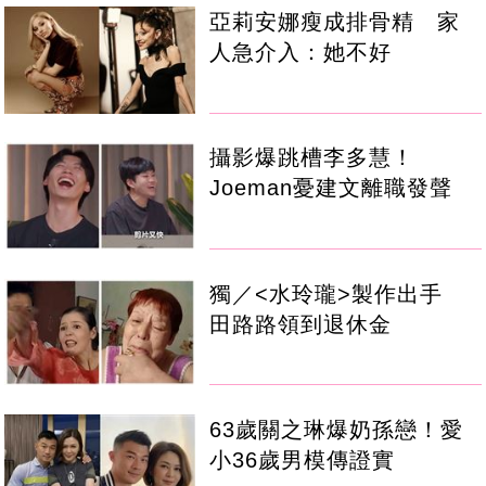
亞莉安娜瘦成排骨精 家
人急介入：她不好
攝影爆跳槽李多慧！
Joeman憂建文離職發聲
獨／<水玲瓏>製作出手
田路路領到退休金
63歲關之琳爆奶孫戀！愛
小36歲男模傳證實