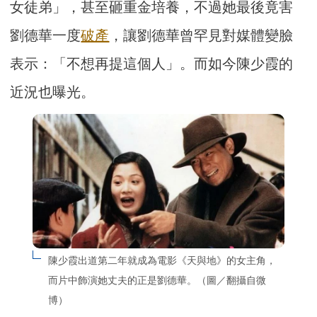
女徒弟」，甚至砸重金培養，不過她最後竟害
劉德華一度
破產
，讓劉德華曾罕見對媒體變臉
表示：「不想再提這個人」。而如今陳少霞的
近況也曝光。
陳少霞出道第二年就成為電影《天與地》的女主角，
而片中飾演她丈夫的正是劉德華。（圖／翻攝自微
博）