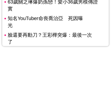
63歲關之琳爆奶孫戀！愛小36歲男模傳證
實
知名YouTuber命喪喬治亞 死因曝
光
臉還要再動刀？王彩樺突爆：最後一次
了