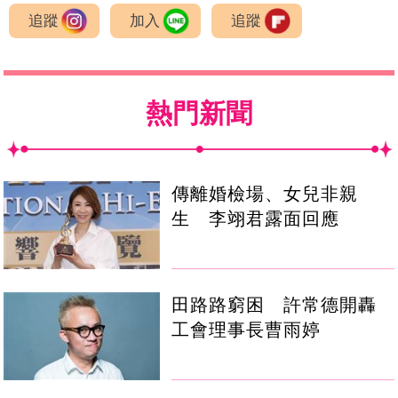
追蹤
加入
追蹤
熱門新聞
傳離婚檢場、女兒非親
生 李翊君露面回應
田路路窮困 許常德開轟
工會理事長曹雨婷