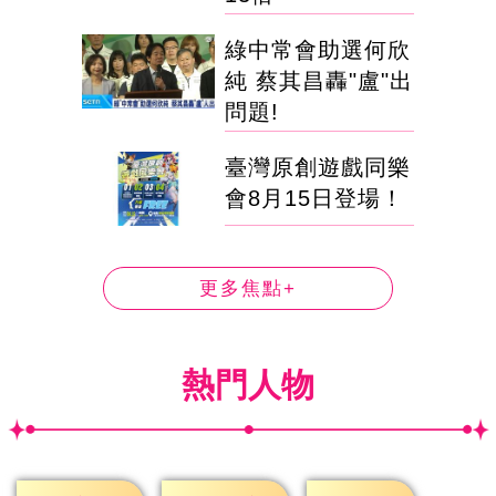
綠中常會助選何欣
純 蔡其昌轟"盧"出
問題!
臺灣原創遊戲同樂
會8月15日登場！
更多焦點+
熱門人物