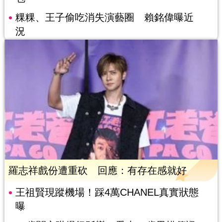
粿粿、王子偷吃消失演藝圈 賴銘偉曝近
況
羅志祥戲份遭重砍 回應：有存在感就好
王祖賢現蹤機場！踩4萬CHANEL真實狀態
曝