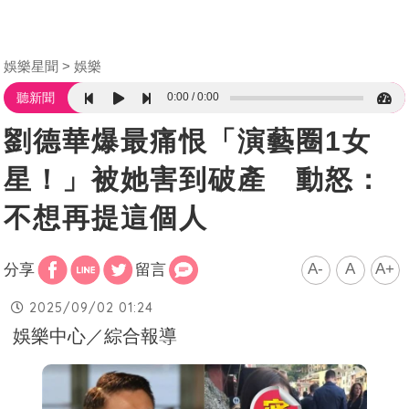
娛樂星聞
娛樂
0:00
0:00
聽新聞
劉德華爆最痛恨「演藝圈1女
星！」被她害到破產 動怒：
不想再提這個人
A-
A
A+
分享
留言
2025/09/02 01:24
娛樂中心／綜合報導