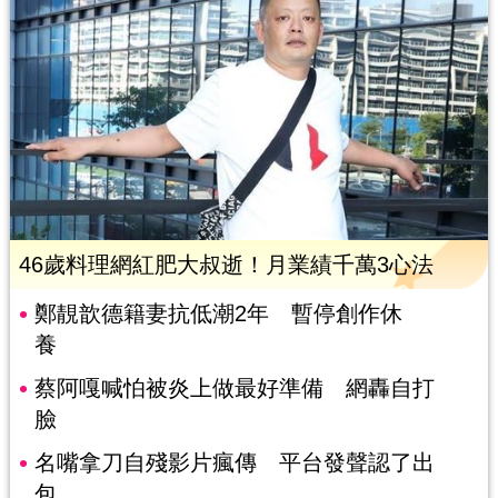
46歲料理網紅肥大叔逝！月業績千萬3心法
鄭靚歆德籍妻抗低潮2年 暫停創作休
養
蔡阿嘎喊怕被炎上做最好準備 網轟自打
臉
名嘴拿刀自殘影片瘋傳 平台發聲認了出
包