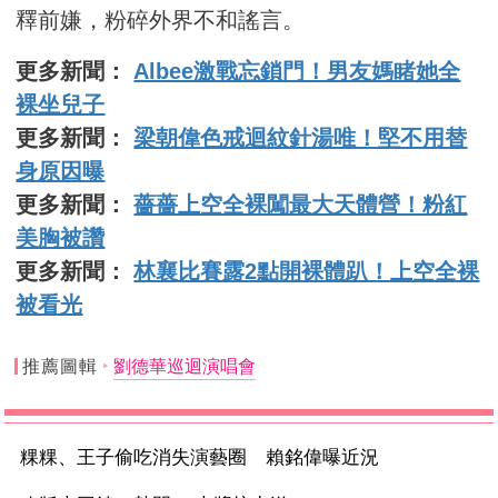
釋前嫌，粉碎外界不和謠言。
更多新聞：
Albee激戰忘鎖門！男友媽睹她全
裸坐兒子
更多新聞：
梁朝偉色戒迴紋針湯唯！堅不用替
身原因曝
更多新聞：
薔薔上空全裸闖最大天體營！粉紅
美胸被讚
更多新聞：
林襄比賽露2點開裸體趴！上空全裸
被看光
推薦圖輯
劉德華巡迴演唱會
粿粿、王子偷吃消失演藝圈 賴銘偉曝近況