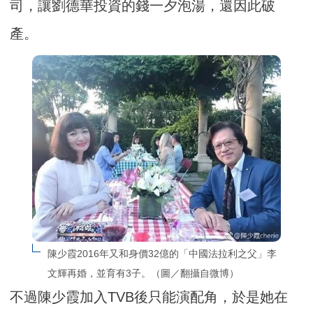
司，讓劉德華投資的錢一夕泡湯，還因此破
產。
陳少霞2016年又和身價32億的「中國法拉利之父」李
文輝再婚，並育有3子。（圖／翻攝自微博）
不過陳少霞加入TVB後只能演配角，於是她在