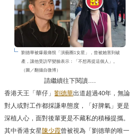
劉德華被爆最痛恨「演藝圈1女星」，曾被她害到破
產，讓他受訪罕變臉表示：「不想再提這個人」。
（圖／翻攝自微博）
請繼續往下閱讀….
香港天王「華仔」
劉德華
出道超過40年，無論
對人或對工作都採謙卑態度，「好脾氣」更是
深植人心，面對後輩更是不藏私的積極提攜。
其中香港女星
陳少霞
曾被視為「劉德華的唯一