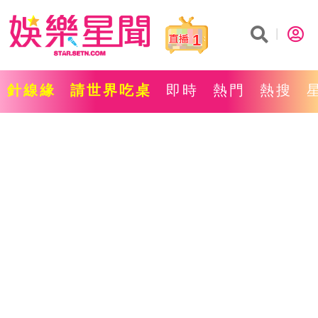
1
針線緣
請世界吃桌
即時
熱門
熱搜