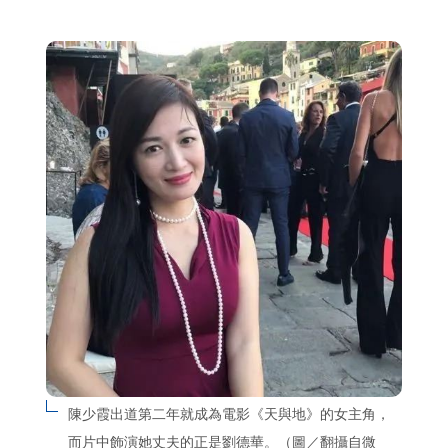
陳少霞出道第二年就成為電影《天與地》的女主角，
而片中飾演她丈夫的正是劉德華。（圖／翻攝自微