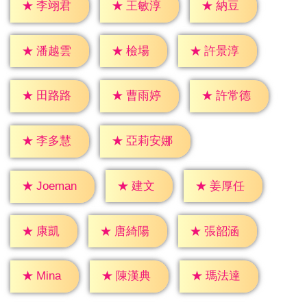
★
納豆
★
李翊君
★
王敏淳
★
檢場
★
潘越雲
★
許景淳
★
田路路
★
曹雨婷
★
許常德
★
李多慧
★
亞莉安娜
★
建文
★
姜厚任
★
Joeman
★
康凱
★
唐綺陽
★
張韶涵
★
Mina
★
陳漢典
★
瑪法達