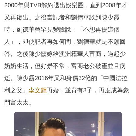
2000年與TVB解約退出娛樂圈，直到2008年才
又再復出。之後當記者和劉德華談到陳少霞
時，劉德華曾罕見變臉說：「不想再提這個
人」，即使記者再如何問，劉德華就是不願回
答。之後陳少霞嫁給澳洲籍華人富商，過起少
奶奶生活，但好景不常，富商老公破產並且病
逝。陳少霞2016年又和身價32億的「中國法拉
利之父」
李文輝
再婚，並育有3子，再度成為豪
門富太太。