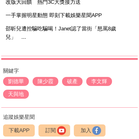
改版大回饋 熱門3C大獎接力送
一手掌握明星動態 即刻下載娛樂星聞APP
邵昕兒遭控騙吃騙喝！Janet認了當街「怒罵8歲
兒」 ...
關鍵字
劉德華
陳少霞
破產
李文輝
天與地
追蹤娛樂星聞
下載APP
訂閱
加入