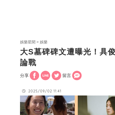
娛樂星聞
娛樂
大S墓碑碑文遭曝光！具
論戰
分享
留言
2025/09/02 11:41