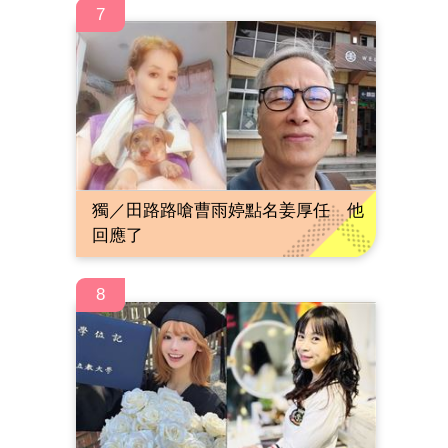
7
獨／田路路嗆曹雨婷點名姜厚任 他
回應了
8