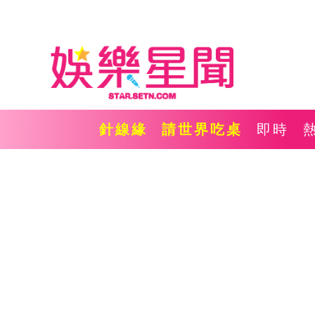
針線緣
請世界吃桌
即時