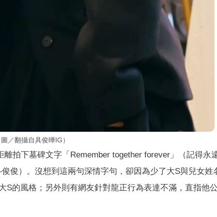
圖／翻攝自具俊曄IG）
碑文字「Remember together forever」（記得永
——俊俊）。沒想到這兩句深情字句，卻因為少了大S與兒女姓
大S的風格；另外則有網友針對龍正行為表達不滿，直指他