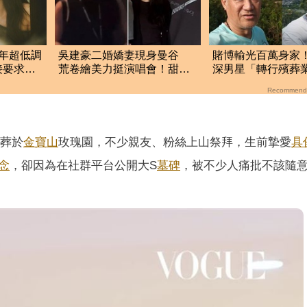
年超低調
吳建豪二婚嬌妻現身曼谷
賭博輸光百萬身家！
接要求：
荒卷繪美力挺演唱會！甜蜜
深男星「轉行殯葬
同框合照首度曝光
翻 驚人現況曝
Recommend
安葬於
金寶山
玫瑰園，不少親友、粉絲上山祭拜，生前摯愛
具
念
，卻因為在社群平台公開大S
墓碑
，被不少人痛批不該隨