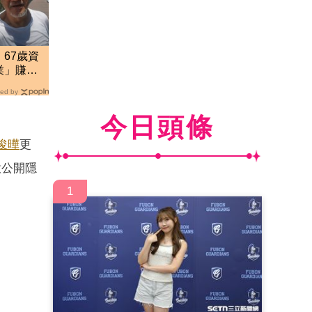
67歲資
業」賺
ed by
今日頭條
俊曄
更
意公開隱
1