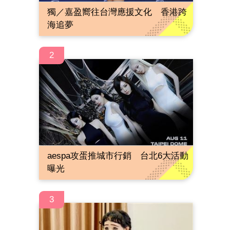
獨／嘉盈嚮往台灣應援文化 香港跨
海追夢
2
aespa攻蛋推城市行銷 台北6大活動
曝光
3