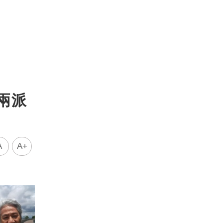
兩派
A
A+