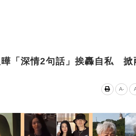
俊曄「深情2句話」挨轟自私 掀
A-