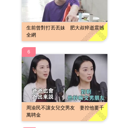
生前曾對打丟丟妹 肥大叔猝逝震撼
全網
6
周渝民不讓女兒交男友 妻控他要千
萬聘金