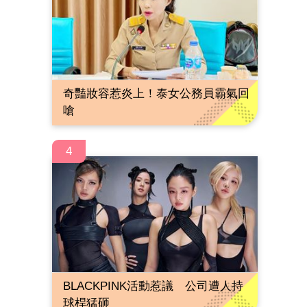
奇豔妝容惹炎上！泰女公務員霸氣回
嗆
4
BLACKPINK活動惹議 公司遭人持
球桿猛砸