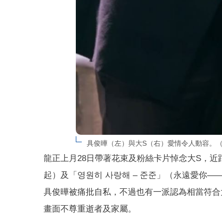
具俊曄（左）與大S（右）愛情令人動容。（
龍正上月28日帶著花束及粉絲卡片悼念大S，近距離拍下墓
起）及「영원히 사랑해 – 준준」（永遠愛你
具俊曄被痛批自私，不過也有一派認為相當符合
畫面不尊重逝者及家屬。