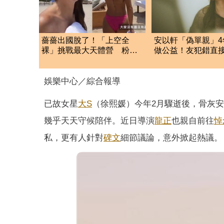
薔薔出國脫了！「上空全
安以軒「偽單親」4
裸」挑戰最大天體營 粉紅
做公益！友犯錯直
美胸被路人狂讚
捐款百萬贖罪
娛樂中心／綜合報導
已故女星
大S
（徐熙媛）今年2月驟逝後，骨灰
幾乎天天守候陪伴。近日導演
龍正
也親自前往
悼
私，更有人針對
碑文
細節議論，意外掀起熱議。