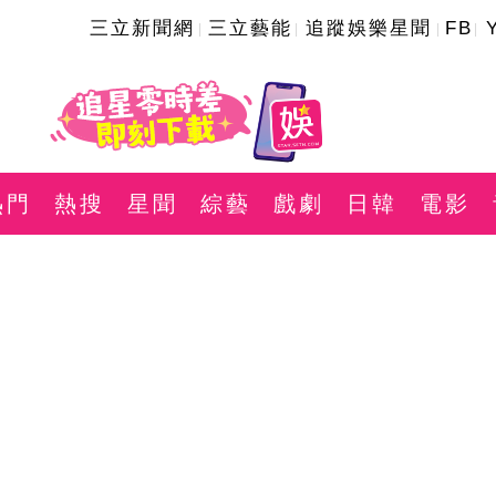
三立新聞網
三立藝能
追蹤娛樂星聞
FB
熱門
熱搜
星聞
綜藝
戲劇
日韓
電影