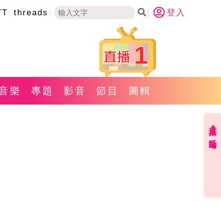
YT
threads
登入
1
音樂
專題
影音
節目
圖輯
直播✦活動