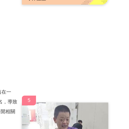
遠在一
5
名，導致
公開相關