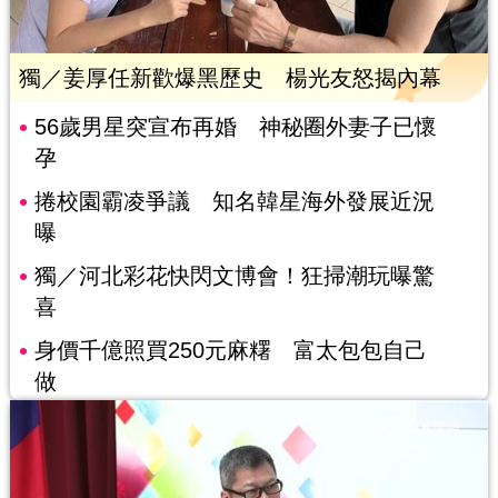
獨／姜厚任新歡爆黑歷史 楊光友怒揭內幕
56歲男星突宣布再婚 神秘圈外妻子已懷
孕
捲校園霸凌爭議 知名韓星海外發展近況
曝
獨／河北彩花快閃文博會！狂掃潮玩曝驚
喜
身價千億照買250元麻糬 富太包包自己
做