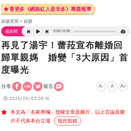
看更多《網路紅人是非多》專題報導
娛樂星聞
娛樂
0:00
0:00
聽新聞
再見了湯宇！蕾菈宣布離婚回
歸單親媽 婚變「3大原因」首
度曝光
A-
A
A+
分享
留言
2025/09/03 00:16
本文為「名家專欄」授權文章及圖片，以上言論及圖
片不代表本台立場
按此投稿