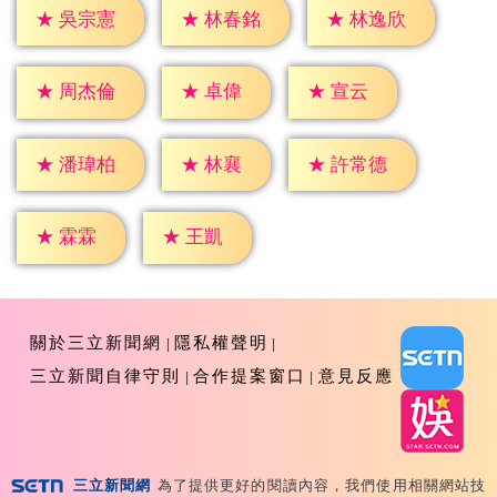
★
吳宗憲
★
林春銘
★
林逸欣
★
卓偉
★
宣云
★
周杰倫
★
林襄
★
潘瑋柏
★
許常德
★
霖霖
★
王凱
關於三立新聞網
隱私權聲明
三立新聞自律守則
合作提案窗口
意見反應
三立新聞網
為了提供更好的閱讀內容，我們使用相關網站技