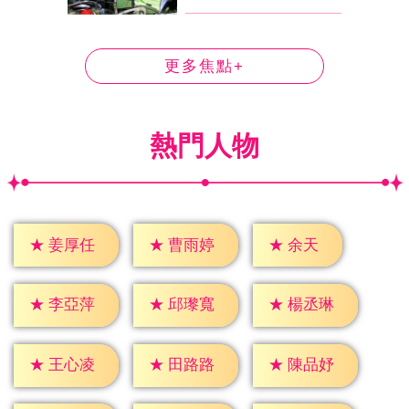
更多焦點+
熱門人物
★
余天
★
姜厚任
★
曹雨婷
★
李亞萍
★
邱瓈寬
★
楊丞琳
★
王心凌
★
田路路
★
陳品妤