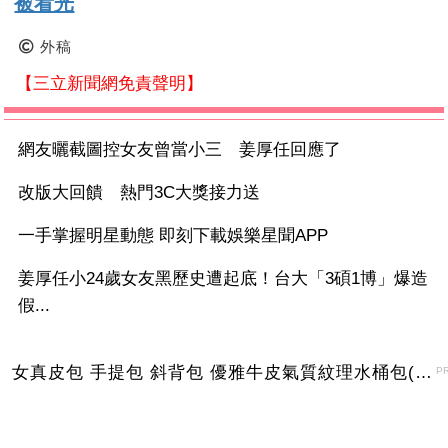
被看光
外稿
【三立新聞網免責聲明】
網友曬截圖控女友曾當小三 姜厚任回應了
改版大回饋 熱門3C大獎接力送
一手掌握明星動態 即刻下載娛樂星聞APP
姜厚任小24歲女友黑歷史遭起底！台大「3碩1博」爆造
假...
女真皮包 手提包 斜背包 優雅牛皮氣質紋理水桶包(2色)【XBO7950112】＊艾美時尚(現+預)
P