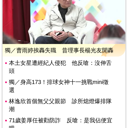
獨／曹雨婷挨轟失職 昔理事長楊光友開轟
本土女星遭經紀人侵犯 他反嗆：沒伸舌
頭
獨／身高173！排球女神十一挑戰mini徵
選
林逸欣首個無父父親節 診所熄燈爆排隊
潮
71歲姜厚任被勸防詐 反嗆：是我佔便宜