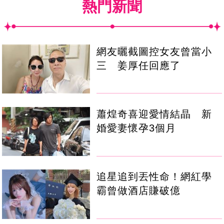
熱門新聞
網友曬截圖控女友曾當小
三 姜厚任回應了
蕭煌奇喜迎愛情結晶 新
婚愛妻懷孕3個月
追星追到丟性命！網紅學
霸曾做酒店賺破億