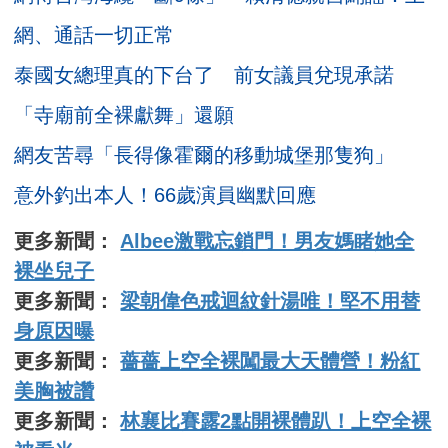
網、通話一切正常
泰國女總理真的下台了 前女議員兌現承諾
「寺廟前全裸獻舞」還願
網友苦尋「長得像霍爾的移動城堡那隻狗」
意外釣出本人！66歲演員幽默回應
更多新聞：
Albee激戰忘鎖門！男友媽睹她全
裸坐兒子
更多新聞：
梁朝偉色戒迴紋針湯唯！堅不用替
身原因曝
更多新聞：
薔薔上空全裸闖最大天體營！粉紅
美胸被讚
更多新聞：
林襄比賽露2點開裸體趴！上空全裸