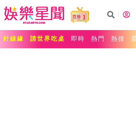
1
針線緣
請世界吃桌
即時
熱門
熱搜