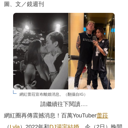
圖、文／鏡週刊
網紅蕾菈宣布離婚消息。（翻攝自IG）
請繼續往下閱讀….
網紅圈再傳震撼消息！百萬YouTuber
蕾菈
（
Lyla
）2022年和
DJ湯宇
結婚
，今（2日）晚間