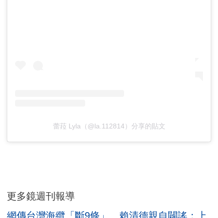
蕾菈 Lyla（@la.112814）分享的貼文
更多鏡週刊報導
網傳台灣海纜「斷9條」 賴清德親自闢謠：上