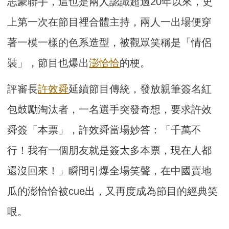
志豪聯手，這也是兩人認識超過20年以來，史
上第一次在節目裡合體主持，兩人一出場便穿
著一模一樣的色系造型，被觀眾笑稱是「情侶
裝」，節目也爆出
澎恰恰
的梗。
評審長
許效舜
延續節目傳統，發放親筆簽名紅
包鼓勵淘汰者，一名選手突發奇想，要求許效
舜簽「本票」，許效舜當場妙答：「千萬不
行！我有一個朋友就是簽太多本票，現在人都
還沒回來！」瞬間引爆全場笑聲，在中國賣地
瓜的澎恰恰被cue出，又再度成為節目的經典笑
哏。