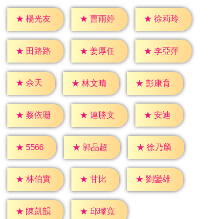
★
楊光友
★
曹雨婷
★
徐莉玲
★
田路路
★
姜厚任
★
李亞萍
★
余天
★
林文晴
★
彭康育
★
安迪
★
蔡依珊
★
連勝文
★
5566
★
郭品超
★
徐乃麟
★
甘比
★
林伯實
★
劉鑾雄
★
陳凱韻
★
邱瓈寬