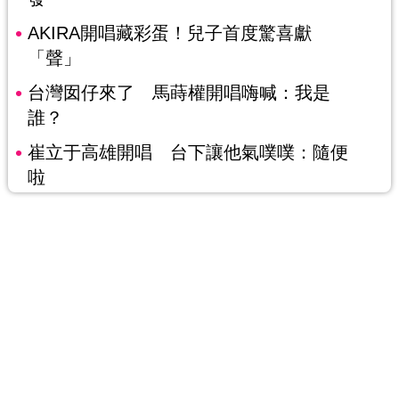
AKIRA開唱藏彩蛋！兒子首度驚喜獻
「聲」
台灣囡仔來了 馬蒔權開唱嗨喊：我是
誰？
崔立于高雄開唱 台下讓他氣噗噗：隨便
啦