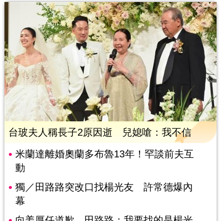
台玻夫人稱長子2原因逝 兒媳嗆：我不信
米蘭達離婚奧蘭多布魯13年！罕談前夫互
動
獨／田路路突改口找楊光友 許常德爆內
幕
向姜厚任道歉 田路路：我要找的是楊光