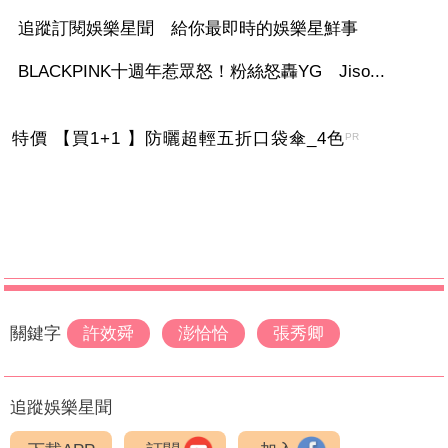
追蹤訂閱娛樂星聞 給你最即時的娛樂星鮮事
BLACKPINK十週年惹眾怒！粉絲怒轟YG Jiso...
特價 【買1+1 】防曬超輕五折口袋傘_4色
PR
關鍵字
許效舜
澎恰恰
張秀卿
追蹤娛樂星聞