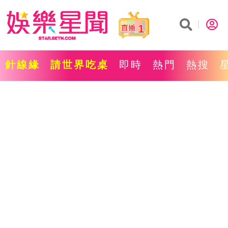
1
針線緣
請世界吃桌
即時
熱門
熱搜