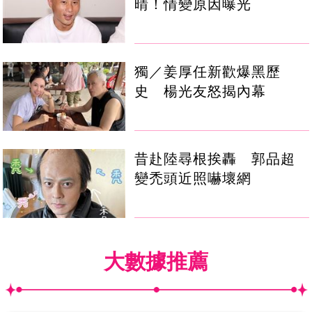
晴！情變原因曝光
獨／姜厚任新歡爆黑歷
史 楊光友怒揭內幕
昔赴陸尋根挨轟 郭品超
變禿頭近照嚇壞網
大數據推薦