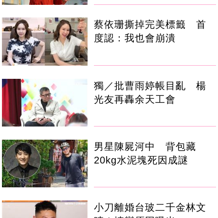
蔡依珊撕掉完美標籤 首
度認：我也會崩潰
獨／批曹雨婷帳目亂 楊
光友再轟余天工會
男星陳屍河中 背包藏
20kg水泥塊死因成謎
小刀離婚台玻二千金林文