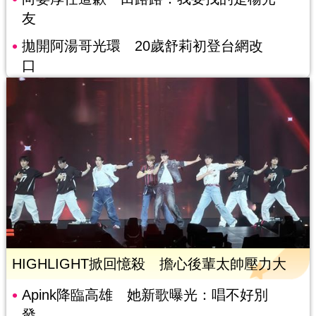
友
拋開阿湯哥光環 20歲舒莉初登台網改
口
HIGHLIGHT掀回憶殺 擔心後輩太帥壓力大
Apink降臨高雄 她新歌曝光：唱不好別
發