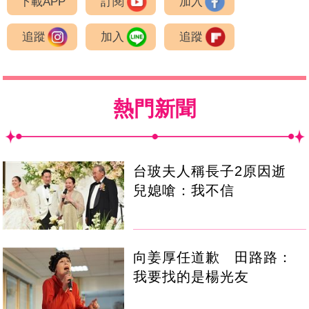
下載APP
訂閱
加入
追蹤
加入
追蹤
熱門新聞
台玻夫人稱長子2原因逝
兒媳嗆：我不信
向姜厚任道歉 田路路：
我要找的是楊光友