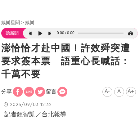
娛樂星聞
娛樂
0:00
0:00
聽新聞
澎恰恰才赴中國！許效舜突遭
要求簽本票 語重心長喊話：
千萬不要
A-
A
A+
分享
留言
2025/09/03 12:32
記者鍾智凱／台北報導