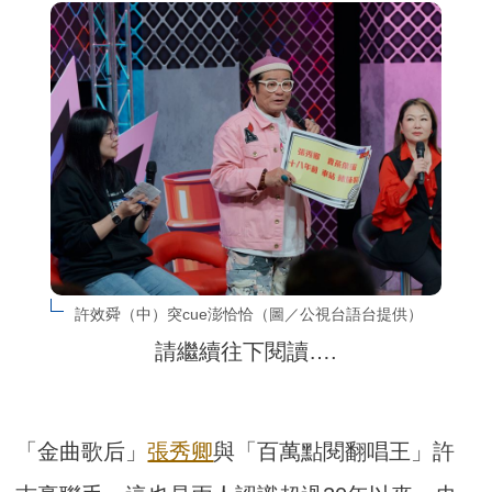
許效舜（中）突cue澎恰恰（圖／公視台語台提供）
請繼續往下閱讀….
「金曲歌后」
張秀卿
與「百萬點閱翻唱王」許