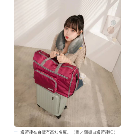
邊荷律在台擁有高知名度。（圖／翻攝自邊荷律IG）