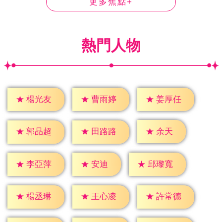
更多焦點+
熱門人物
★
楊光友
★
曹雨婷
★
姜厚任
★
余天
★
郭品超
★
田路路
★
安迪
★
李亞萍
★
邱瓈寬
★
楊丞琳
★
王心凌
★
許常德