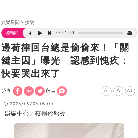
娛樂星聞
娛樂
0:00
0:00
聽新聞
邊荷律回台總是偷偷來！「關
鍵主因」曝光 認感到愧疚：
快要哭出來了
A-
A
A+
分享
留言
2025/09/05 09:00
娛樂中心／蔡佩伶報導