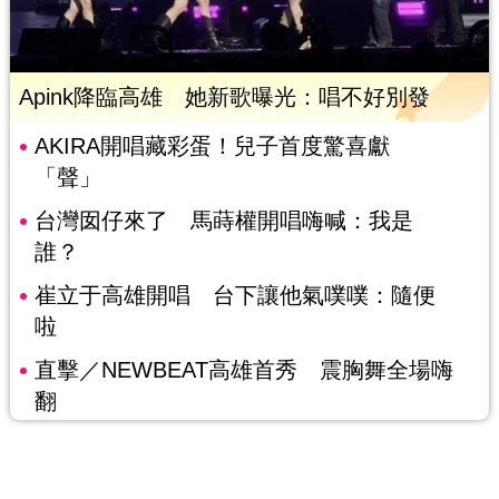
Apink降臨高雄 她新歌曝光：唱不好別發
AKIRA開唱藏彩蛋！兒子首度驚喜獻
「聲」
台灣囡仔來了 馬蒔權開唱嗨喊：我是
誰？
崔立于高雄開唱 台下讓他氣噗噗：隨便
啦
直擊／NEWBEAT高雄首秀 震胸舞全場嗨
翻