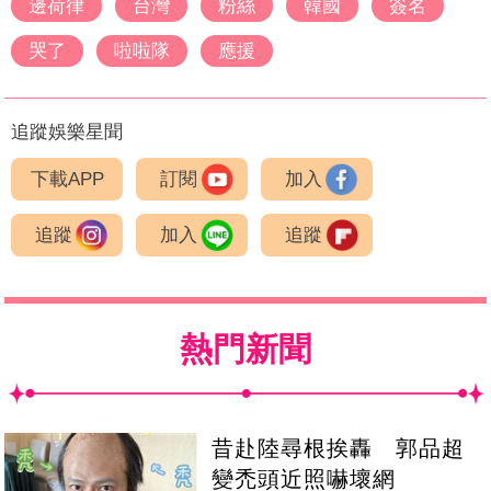
邊荷律
台灣
粉絲
韓國
簽名
哭了
啦啦隊
應援
追蹤娛樂星聞
下載APP
訂閱
加入
追蹤
加入
追蹤
熱門新聞
昔赴陸尋根挨轟 郭品超
變禿頭近照嚇壞網