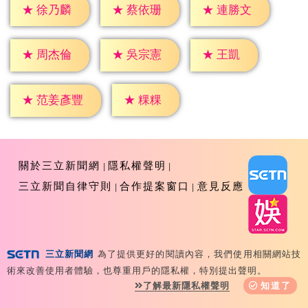
★
徐乃麟
★
蔡依珊
★
連勝文
★
王凱
★
周杰倫
★
吳宗憲
★
粿粿
★
范姜彥豐
關於三立新聞網
隱私權聲明
三立新聞自律守則
合作提案窗口
意見反應
三立新聞網
為了提供更好的閱讀內容，我們使用相關網站技
Copyright ©2026 Sanlih E-Television All Rights
術來改善使用者體驗，也尊重用戶的隱私權，特別提出聲明。
Reserved 版權所有 盜用必究 台北市內湖區舊宗路一段159
了解最新隱私權聲明
知道了
號 02-8792-8888