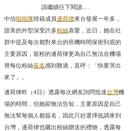
請繼續往下閱讀….
中信
啦啦隊
韓籍成員
邊荷律
來台發展一年多，
甜美的外型深受許多
粉絲
喜愛，近日，她在社
群中提及每次都對來台的班機時間保密到底的
主要原因，寵粉的邊荷律更為自己無法在機場
替每位粉絲
簽名
感到難過，直呼：「快要哭出
來了」。
邊荷律昨（4日）透露每次網友詢問抵達
台灣
機
場的時間，但她卻無法告知，主要原因是自己
無法幫每個人都簽名，因此只好選擇低調來到
台灣，邊荷律也曬出粉絲贈送的禮物，透露每