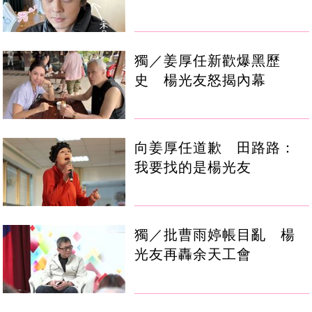
獨／姜厚任新歡爆黑歷
史 楊光友怒揭內幕
向姜厚任道歉 田路路：
我要找的是楊光友
獨／批曹雨婷帳目亂 楊
光友再轟余天工會