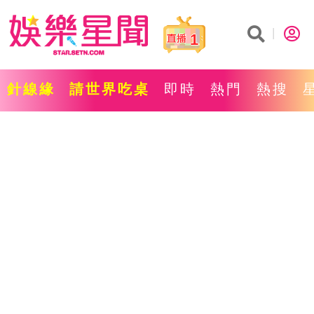
1
針線緣
請世界吃桌
即時
熱門
熱搜