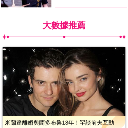
大數據推薦
米蘭達離婚奧蘭多布魯13年！罕談前夫互動