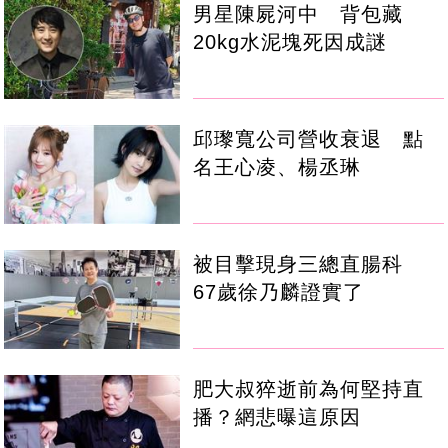
男星陳屍河中 背包藏
20kg水泥塊死因成謎
邱瓈寬公司營收衰退 點
名王心凌、楊丞琳
被目擊現身三總直腸科
67歲徐乃麟證實了
肥大叔猝逝前為何堅持直
播？網悲曝這原因