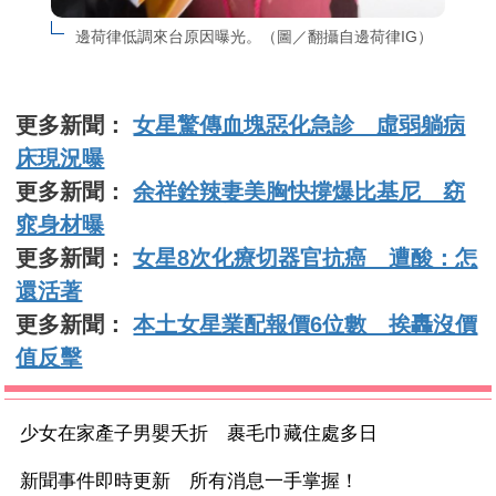
邊荷律低調來台原因曝光。（圖／翻攝自邊荷律IG）
更多新聞：
女星驚傳血塊惡化急診 虛弱躺病
床現況曝
更多新聞：
余祥銓辣妻美胸快撐爆比基尼 窈
窕身材曝
更多新聞：
女星8次化療切器官抗癌 遭酸：怎
還活著
更多新聞：
本土女星業配報價6位數 挨轟沒價
值反擊
少女在家產子男嬰夭折 裹毛巾藏住處多日
新聞事件即時更新 所有消息一手掌握！