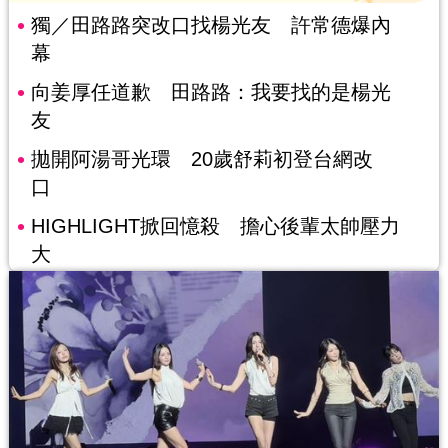
獨／田路路突改口找楊光友 許常德爆內
幕
向姜厚任道歉 田路路：我要找的是楊光
友
拋開阿湯哥光環 20歲舒莉初登台網改
口
HIGHLIGHT掀回憶殺 擔心後輩太帥壓力
大