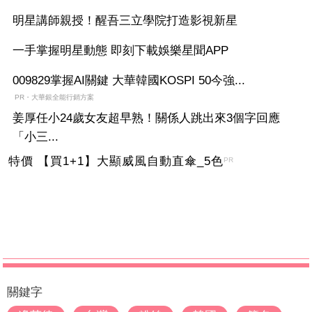
明星講師親授！醒吾三立學院打造影視新星
一手掌握明星動態 即刻下載娛樂星聞APP
009829掌握AI關鍵 大華韓國KOSPI 50今強...
PR・大華銀全能行銷方案
姜厚任小24歲女友超早熟！關係人跳出來3個字回應
「小三...
特價 【買1+1】大顯威風自動直傘_5色
PR
關鍵字