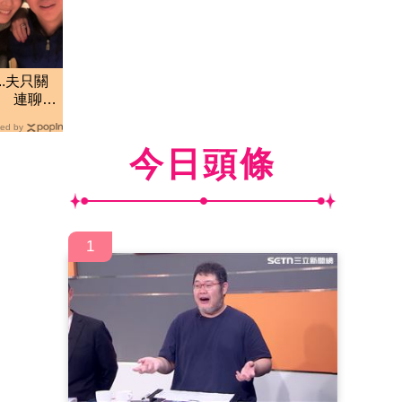
..夫只關
寒 連聊天
ed by
今日頭條
1