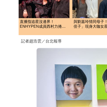
直播指追星沒邊界！
與劉嘉玲情同母子
ENHYPEN成員西村力捲輕
侄子」現身大咖女
生爭議 挨批：獨厚國外粉
趴 傳將繼承31億
絲
記者趙浩雲／台北報導