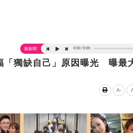
0:00
0:00
聽新聞
福「獨缺自己」原因曝光 曝最
A-