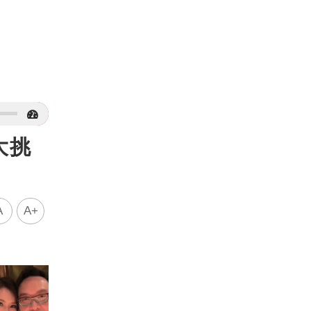
大挑
A
A+