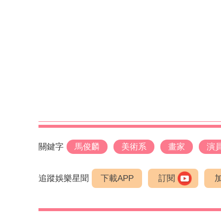
關鍵字
馬俊麟
美術系
畫家
演
追蹤娛樂星聞
下載APP
訂閱