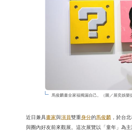
馬俊麟畫全家福獨漏自己。（圖／展奕娛樂
近日兼具
畫家
與
演員
雙重
身分
的
馬俊麟
，於台北
與圈內好友前來觀展。這次展覽以「童年」為主題