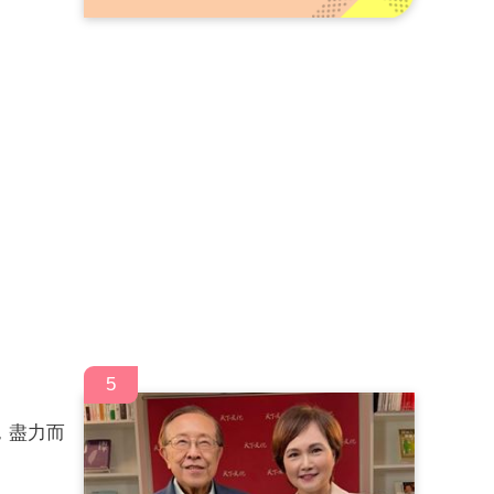
5
，盡力而