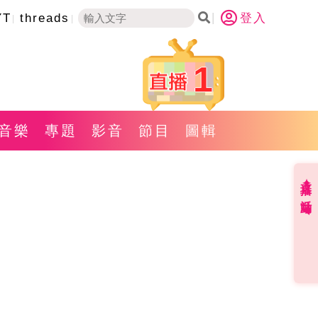
YT
threads
登入
1
音樂
專題
影音
節目
圖輯
直播✦活動