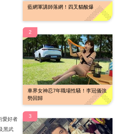
藍網軍講師落網！四叉貓酸爆
2
車界女神忍7年職場性騷！李冠儀強
勢回歸
3
術愛好者
及黑武