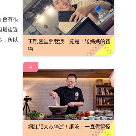
作會有很
但最後還
多，所以
王凱靈堂照惹淚 竟是「送媽媽的禮
物」
4
網紅肥大叔猝逝！網淚：一直覺得怪