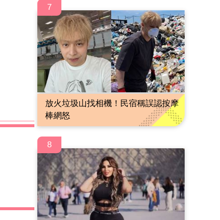
7
放火垃圾山找相機！民宿稱誤認按摩
棒網怒
8