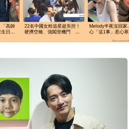
！「高帥
22名中國女粉追星超失控！
Melody半夜沒回家.
星生日
硬擠空橋、強闖登機門 泰
心「這1事」惹心
身家
航硬起來全拒載
都被嫌話多
Recommend