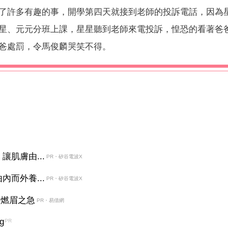
了許多有趣的事，開學第四天就接到老師的投訴電話，因為
星、元元分班上課，星星聽到老師來電投訴，惶恐的看著爸
爸處罰，令馬俊麟哭笑不得。
肌膚由...
PR・矽谷電波X
而外養...
PR・矽谷電波X
決燃眉之急
PR・易借網
g
PR