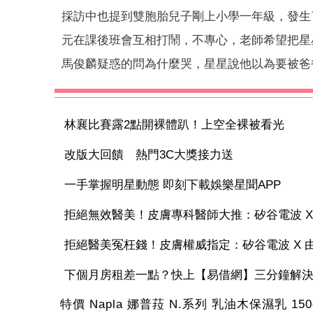
採訪中也提到雙胞胎兒子剛上小學一年級，發生
元在課後班會互相打鬧，不專心，老師希望把星
馬俊麟疑惑的問為什麼哭，星星說他以為要被爸
林襄比賽露2點開裸體趴！上空全裸被看光
改版大回饋 熱門3C大獎接力送
一手掌握明星動態 即刻下載娛樂星聞APP
拒絕無效醫美！皮膚專科醫師大推：矽谷電波 X 讓
拒絕醫美冤枉錢！皮膚權威指定：矽谷電波 X 由內
下個月房租差一點？快上【易借網】三分鐘解
特價 Napla 娜普菈 N.系列 乳油木保濕乳 150