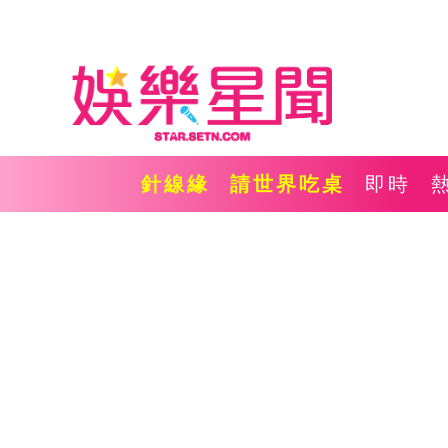
針線緣
請世界吃桌
即時