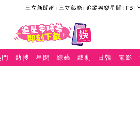
三立新聞網
三立藝能
追蹤娛樂星聞
FB
熱門
熱搜
星聞
綜藝
戲劇
日韓
電影