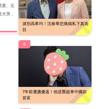
星星、元
爸大哭，
淚別高希均！沈春華悲痛揭私下真面
目
6
7年前遭譏傻逼！他逆襲超車中國前
首富