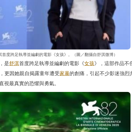
淇首度跨足執導並編劇的電影《女孩》。（圖／翻攝自舒淇微博）
，是
舒淇
首度跨足執導並編劇的電影《
女孩
》，這部作品不
，更因她親自揭露童年遭受
家暴
的創痛，引起不少影迷強烈
直視最真實的恐懼與勇氣。