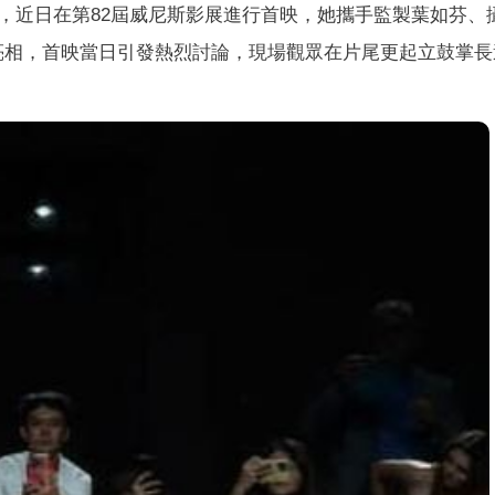
，近日在第82屆威尼斯影展進行首映，她攜手監製葉如芬、
同亮相，首映當日引發熱烈討論，現場觀眾在片尾更起立鼓掌長