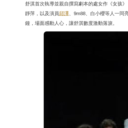
舒淇首次執導並親自撰寫劇本的處女作《女孩》
靜萍，以及演員
邱澤
、9m88、白小櫻等人一
鐘，場面感動人心，讓舒淇數度激動落淚。