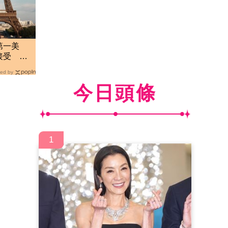
第一美
接受 看
高明
ed by
今日頭條
1