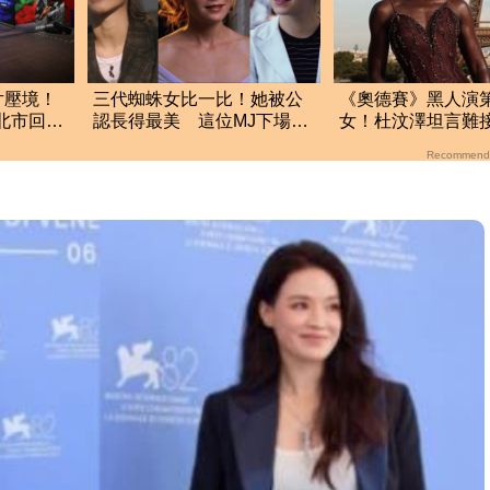
片壓境！
三代蜘蛛女比一比！她被公
《奧德賽》黑人演
 北市回應
認長得最美 這位MJ下場卻
女！杜汶澤坦言難
最慘
完竟反轉力挺：太
Recommend