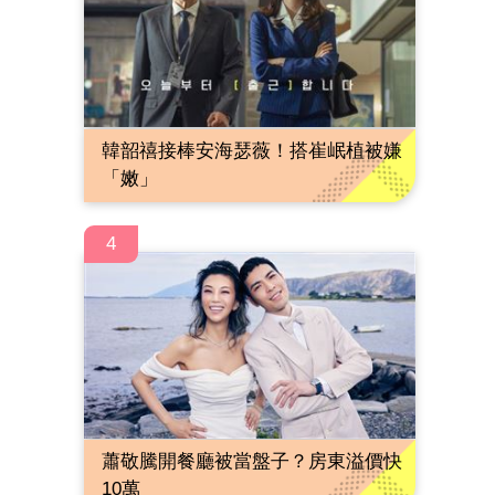
韓韶禧接棒安海瑟薇！搭崔岷植被嫌
「嫩」
4
蕭敬騰開餐廳被當盤子？房東溢價快
10萬