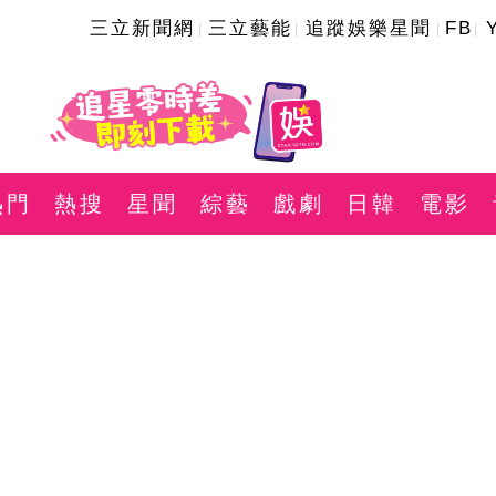
三立新聞網
三立藝能
追蹤娛樂星聞
FB
熱門
熱搜
星聞
綜藝
戲劇
日韓
電影