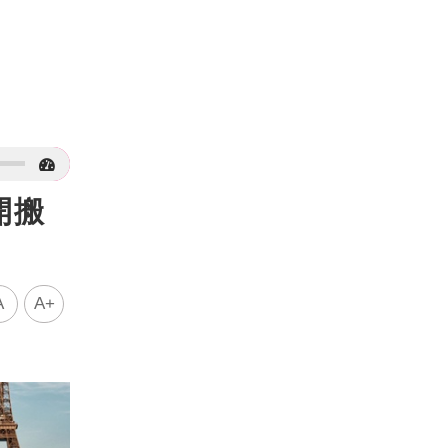
開搬
A
A+