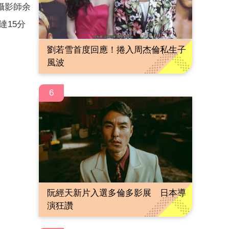
攝影師余
達15分
劉若雪首度回應！捲入周杰倫私生子
風波
6
阮經天新片入選多倫多影展 日本導
演狂讚