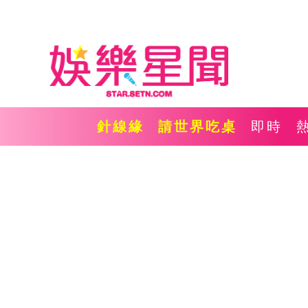
針線緣
請世界吃桌
即時