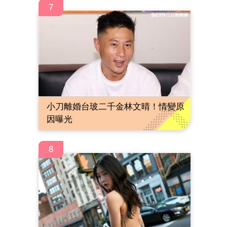
7
小刀離婚台玻二千金林文晴！情變原
因曝光
8