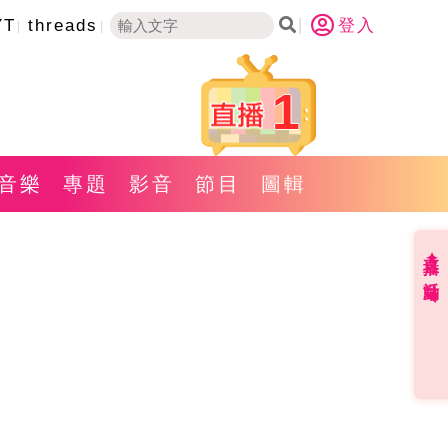
YT
threads
登入
1
音樂
專題
影音
節目
圖輯
直播✦活動