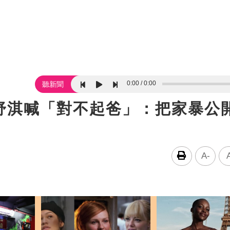
0:00
0:00
聽新聞
舒淇喊「對不起爸」：把家暴公
A-