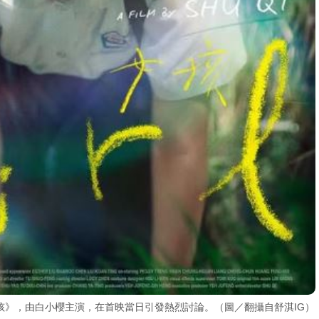
孩》，由白小櫻主演，在首映當日引發熱烈討論。（圖／翻攝自舒淇IG）