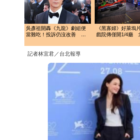
吳彥祖開轟《九龍》劇組便
《黑寡婦》好萊塢
當難吃！投訴仍沒改善 狂
戲院傳僅開1/4廳
酸：有親戚關係吧
了
記者林宜君／台北報導