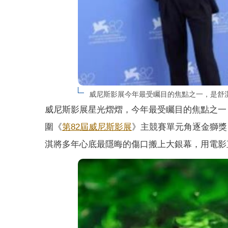
威尼斯影展今年最受矚目的焦點之一，是舒
威尼斯影展星光熠熠，今年最受矚目的焦點之一
圍《
第82屆威尼斯影展
》主競賽單元角逐金獅獎
淇將多年心底最隱晦的傷口搬上大銀幕，用電影