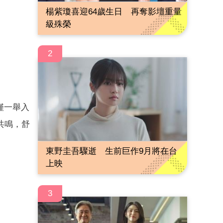
楊紫瓊喜迎64歲生日 再奪影壇重量
級殊榮
2
僅一舉入
共鳴，舒
東野圭吾驟逝 生前巨作9月將在台
上映
3