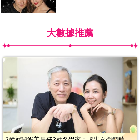
大數據推薦
3歲就認愛姜厚任?姓名學家：超出玄學範疇