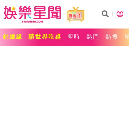
1
針線緣
請世界吃桌
即時
熱門
熱搜