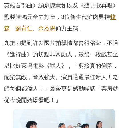
英雄首部曲》編劇陳慧如以及《聽見歌再唱》
監製陳鴻元全力打造，3位新生代鮮肉男神
牧
森
、
劉育仁
、
余杰恩
傾力主演。
九把刀提到許多國片拍親情都會很俗套，不過
《進行曲》的切點非常動人，最後一段戲甚至
堪比好萊塢電影《罪人》，「剪接真的俐落，
配樂無敵，音效強大。演員通通最佳新人！老
師每個都偉人！」最後更是感動喊話「票房就
從今晚開始爆發吧！」