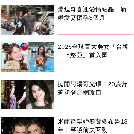
蕭煌奇喜迎愛情結晶 新
婚愛妻懷孕3個月
2026全球百大美女「台版
三上悠亞」首入圍
拋開阿湯哥光環 20歲舒
莉初登台網改口
米蘭達離婚奧蘭多布魯13
年！罕談前夫互動