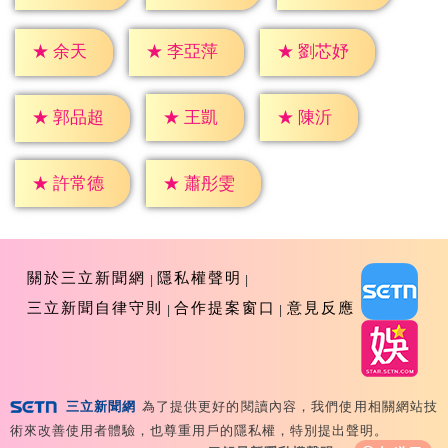
★
余天
★
李亞萍
★
劉芯妤
★
王凱
★
陳沂
★
郭品超
★
許常德
★
蕭彤雯
關於三立新聞網
隱私權聲明
三立新聞自律守則
合作提案窗口
意見反應
三立新聞網
為了提供更好的閱讀內容，我們使用相關網站技
Copyright ©2026 Sanlih E-Television All Rights
術來改善使用者體驗，也尊重用戶的隱私權，特別提出聲明。
Reserved 版權所有 盜用必究 台北市內湖區舊宗路一段159