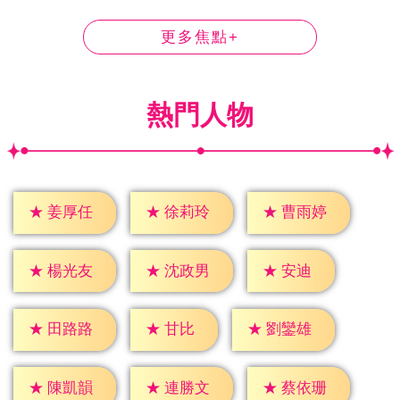
更多焦點+
熱門人物
★
姜厚任
★
徐莉玲
★
曹雨婷
★
安迪
★
楊光友
★
沈政男
★
甘比
★
田路路
★
劉鑾雄
★
陳凱韻
★
連勝文
★
蔡依珊