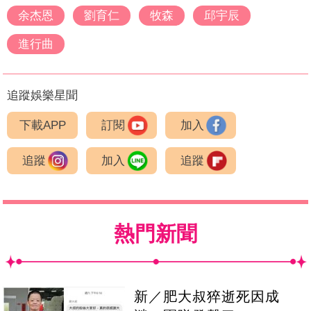
余杰恩
劉育仁
牧森
邱宇辰
進行曲
追蹤娛樂星聞
下載APP
訂閱
加入
追蹤
加入
追蹤
熱門新聞
新／肥大叔猝逝死因成