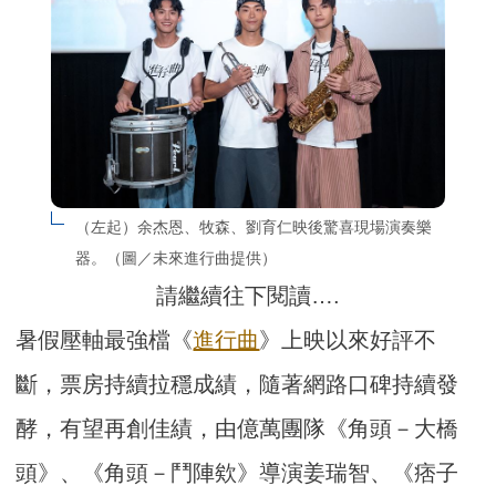
（左起）余杰恩、牧森、劉育仁映後驚喜現場演奏樂
器。（圖／未來進行曲提供）
請繼續往下閱讀….
暑假壓軸最強檔《
進行曲
》上映以來好評不
斷，票房持續拉穩成績，隨著網路口碑持續發
酵，有望再創佳績，由億萬團隊《角頭－大橋
頭》、《角頭－鬥陣欸》導演姜瑞智、《痞子