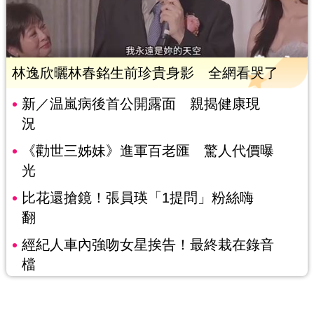
林逸欣曬林春銘生前珍貴身影 全網看哭了
新／温嵐病後首公開露面 親揭健康現
況
《勸世三姊妹》進軍百老匯 驚人代價曝
光
比花還搶鏡！張員瑛「1提問」粉絲嗨
翻
經紀人車內強吻女星挨告！最終栽在錄音
檔