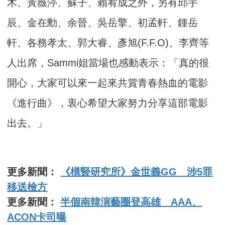
木、黃薇渟、蘇子、賴宥成之外，另有邱宇
辰、金在勳、余晉、吳岳擎、初孟軒、鍾岳
軒、各務孝太、郭大睿、彥旭(F.F.O)、李齊等
人出席，Sammi姐當場也感動表示：「真的很
開心，大家可以來一起來共賞青春熱血的電影
《進行曲》，衷心希望大家努力分享這部電影
出去。」
更多新聞：
《橫豎研究所》金世義GG 涉5罪
移送檢方
更多新聞：
半個南韓演藝圈登高雄 AAA、
ACON卡司曝