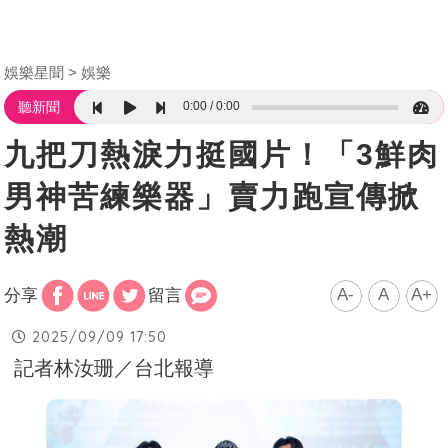
娛樂星聞
娛樂
0:00
0:00
聽新聞
九把刀熱淚力挺國片！「3鮮肉
男神苦練樂器」賣力跑宣傳掀
熱潮
A-
A
A+
分享
留言
2025/09/09 17:50
記者林汝珊／台北報導