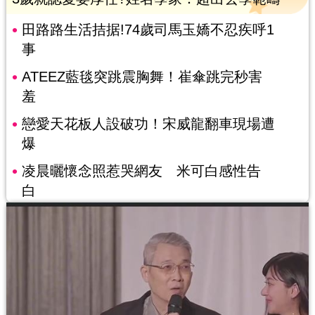
田路路生活拮据!74歲司馬玉嬌不忍疾呼1
事
ATEEZ藍毯突跳震胸舞！崔傘跳完秒害
羞
戀愛天花板人設破功！宋威龍翻車現場遭
爆
凌晨曬懷念照惹哭網友 米可白感性告
白