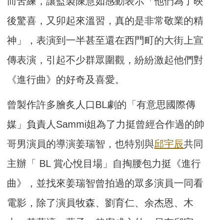
而苦練，讓監製陳慧如感動表示「他們為了映
後驚喜，又卯起來溫習，真的是非常敬業的精
神」，表演到一半甚至還在西門町的大街上宣
傳表演，引起不少群眾圍觀，紛紛激起他們對
《進行曲》的好奇及喜愛。
曾製作許多膾炙人口BL劇的「有意思國際傳
媒」負責人Sammi姐為了力挺曾經合作過的帥
哥男演員的導演姜瑞智，也特別與
邱宇辰
共同
主辦「 BL 賞心悅目場」自掏腰包力挺《進行
曲》，並找來姜瑞智曾拍過的眾多演員一同看
電影，除了演員牧森、劉育仁、余杰恩、木