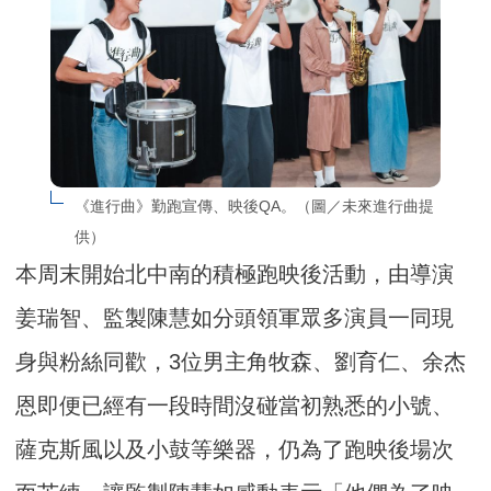
《進行曲》勤跑宣傳、映後QA。（圖／未來進行曲提
供）
本周末開始北中南的積極跑映後活動，由導演
姜瑞智、監製陳慧如分頭領軍眾多演員一同現
身與粉絲同歡，3位男主角牧森、劉育仁、余杰
恩即便已經有一段時間沒碰當初熟悉的小號、
薩克斯風以及小鼓等樂器，仍為了跑映後場次