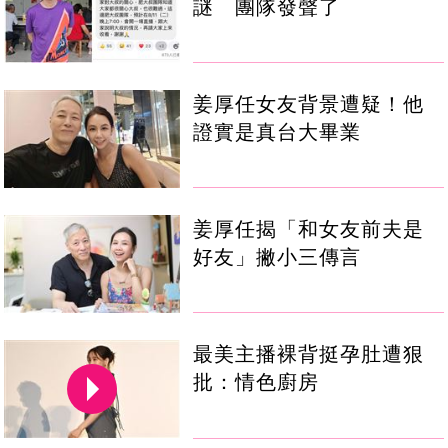
謎 團隊發聲了
姜厚任女友背景遭疑！他
證實是真台大畢業
姜厚任揭「和女友前夫是
好友」撇小三傳言
最美主播裸背挺孕肚遭狠
批：情色廚房