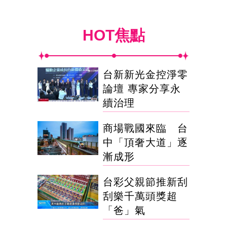
HOT焦點
台新新光金控淨零
論壇 專家分享永
續治理
商場戰國來臨 台
中「頂奢大道」逐
漸成形
台彩父親節推新刮
刮樂千萬頭獎超
「爸」氣