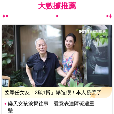
大數據推薦
姜厚任女友「3碩1博」爆造假！本人發聲了
樂天女孩淚揭往事 愛意表達障礙遭重
擊