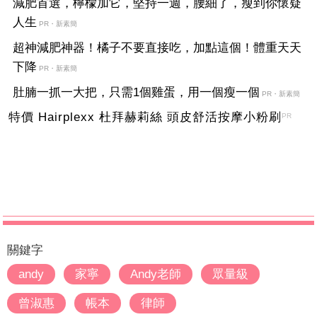
減肥首選，檸檬加它，堅持一週，腰細了，瘦到你懷疑
人生
PR・新素簡
超神減肥神器！橘子不要直接吃，加點這個！體重天天
下降
PR・新素簡
肚腩一抓一大把，只需1個雞蛋，用一個瘦一個
PR・新素簡
特價 Hairplexx 杜拜赫莉絲 頭皮舒活按摩小粉刷
PR
關鍵字
andy
家寧
Andy老師
眾量級
曾淑惠
帳本
律師