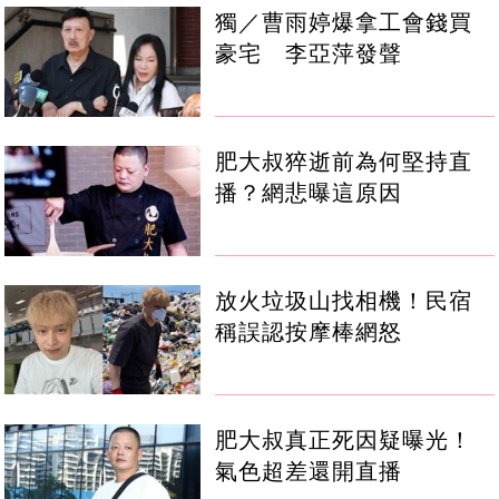
獨／曹雨婷爆拿工會錢買
豪宅 李亞萍發聲
肥大叔猝逝前為何堅持直
播？網悲曝這原因
放火垃圾山找相機！民宿
稱誤認按摩棒網怒
肥大叔真正死因疑曝光！
氣色超差還開直播