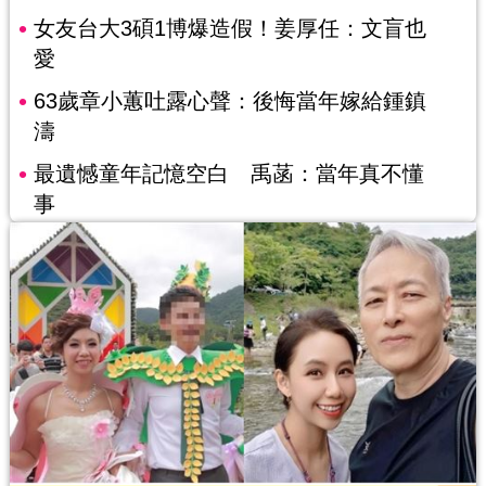
女友台大3碩1博爆造假！姜厚任：文盲也
愛
63歲章小蕙吐露心聲：後悔當年嫁給鍾鎮
濤
最遺憾童年記憶空白 禹菡：當年真不懂
事