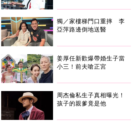
獨／家樓梯門口重摔 李
亞萍路邊倒地送醫
姜厚任新歡爆帶婚生子當
小三！前夫嗆正宮
周杰倫私生子真相曝光！
孩子的親爹竟是他