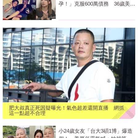
孕！」克服600萬債務 36歲美魔
女當阿嬤了
肥大叔真正死因疑曝光！氣色超差還開直播 網抓
這一點超不合理
小24歲女友「台大3碩1博」爆造