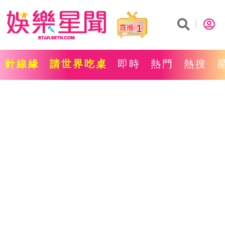
1
針線緣
請世界吃桌
即時
熱門
熱搜