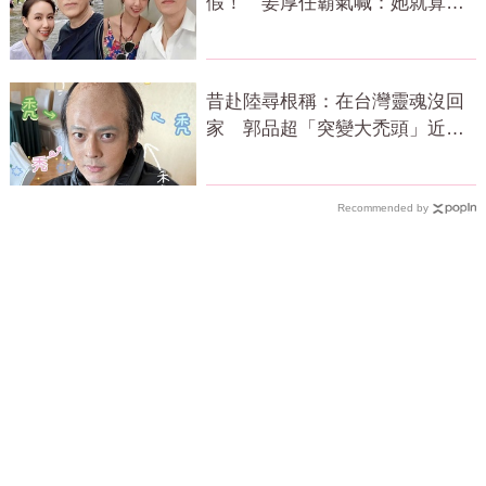
假！ 姜厚任霸氣喊：她就算文
盲我也愛
昔赴陸尋根稱：在台灣靈魂沒回
家 郭品超「突變大禿頭」近照
嚇壞網
Recommended by