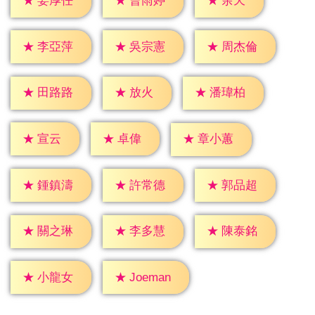
★
余天
★
姜厚任
★
曹雨婷
★
李亞萍
★
吳宗憲
★
周杰倫
★
放火
★
田路路
★
潘瑋柏
★
宣云
★
卓偉
★
章小蕙
★
鍾鎮濤
★
許常德
★
郭品超
★
關之琳
★
李多慧
★
陳泰銘
★
小龍女
★
Joeman