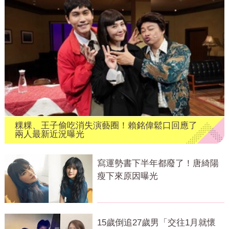
粿粿、王子偷吃消失演藝圈！賴銘偉鬆口回應了
兩人最新近況曝光
寫運勢書下半年都廢了！唐綺陽
瘦下來原因曝光
15歲倒追27歲男「交往1月就懷