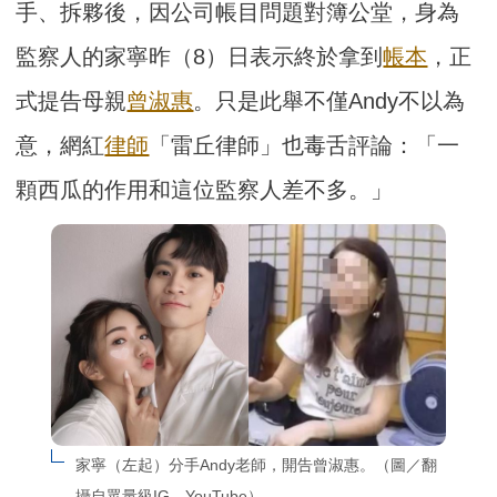
手、拆夥後，因公司帳目問題對簿公堂，身為
監察人的家寧昨（8）日表示終於拿到
帳本
，正
式提告母親
曾淑惠
。只是此舉不僅Andy不以為
意，網紅
律師
「雷丘律師」也毒舌評論：「一
顆西瓜的作用和這位監察人差不多。」
家寧（左起）分手Andy老師，開告曾淑惠。（圖／翻
攝自眾量級IG、YouTube）