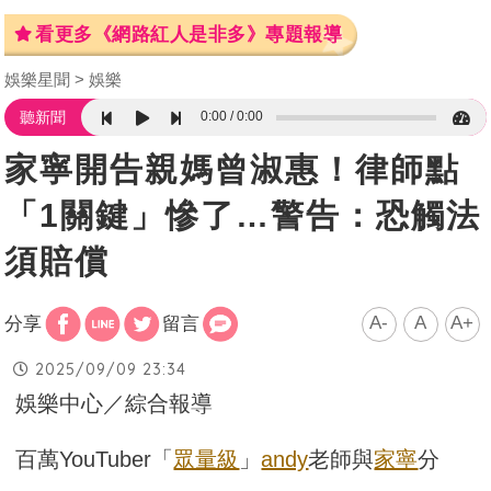
看更多《網路紅人是非多》專題報導
娛樂星聞
娛樂
0:00
0:00
聽新聞
家寧開告親媽曾淑惠！律師點
「1關鍵」慘了…警告：恐觸法
須賠償
A-
A
A+
分享
留言
2025/09/09 23:34
娛樂中心／綜合報導
百萬YouTuber「
眾量級
」
andy
老師與
家寧
分