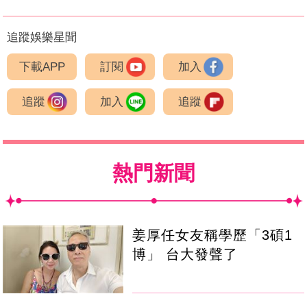
追蹤娛樂星聞
下載APP
訂閱
加入
追蹤
加入
追蹤
熱門新聞
姜厚任女友稱學歷「3碩1
博」 台大發聲了