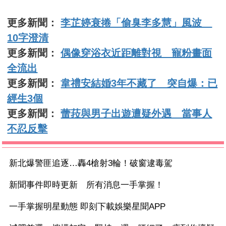
更多新聞：
李芷婷衰捲「偷臭李多慧」風波
10字澄清
更多新聞：
偶像穿浴衣近距離對視 寵粉畫面
全流出
更多新聞：
韋禮安結婚3年不藏了 突自爆：已
經生3個
更多新聞：
蕾菈與男子出遊遭疑外遇 當事人
不忍反擊
新北爆警匪追逐…轟4槍射3輪！破窗逮毒駕
新聞事件即時更新 所有消息一手掌握！
一手掌握明星動態 即刻下載娛樂星聞APP