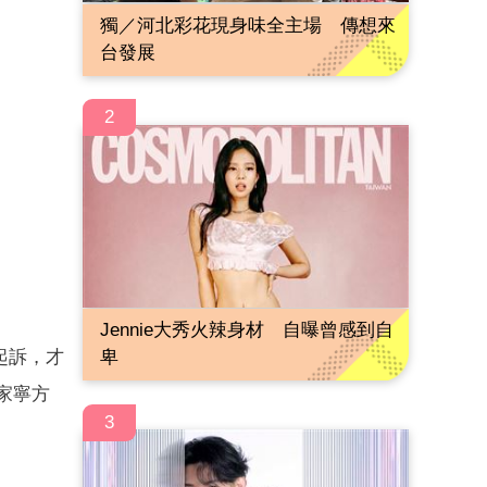
獨／河北彩花現身味全主場 傳想來
台發展
2
Jennie大秀火辣身材 自曝曾感到自
起訴，才
卑
家寧方
3