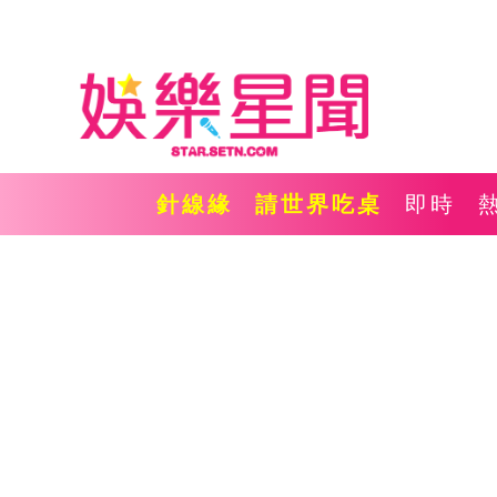
針線緣
請世界吃桌
即時