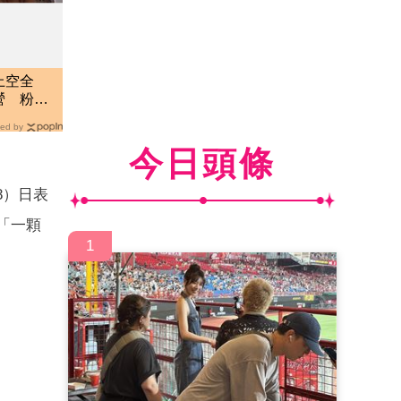
上空全
營 粉紅
ed by
今日頭條
8）日表
「一顆
1