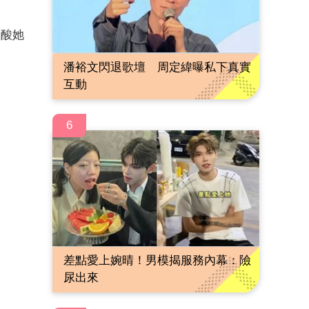
狠酸她
潘裕文閃退歌壇 周定緯曝私下真實
互動
6
差點愛上婉晴！男模揭服務內幕：險
尿出來