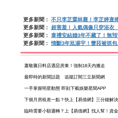
更多新聞：
不只李芷霖林襄！李芷婷衰捲
更多新聞：
超害羞！人氣偶像只穿浴衣
更多新聞：
韋禮安結婚3年不藏了！無預
更多新聞：
情斷3年尪湯宇！蕾菈被抓
蕭敬騰日料店遇惡房東！強制18天內搬走
最即時的新聞話題 追蹤訂閱三立新聞網
一手掌握明星動態 即刻下載娛樂星聞APP
下個月房租差一點？快上【易借網】三分鐘解
臨時需要小額週轉？上【易借網】找人幫！資