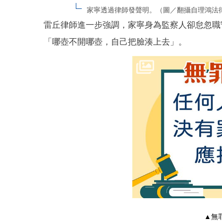
家寧透過律師發聲明。（圖／翻攝自理鴻法
雷丘律師進一步強調，家寧身為監察人卻怠忽職
「哪壺不開哪壺，自己把臉湊上去」。
▲無