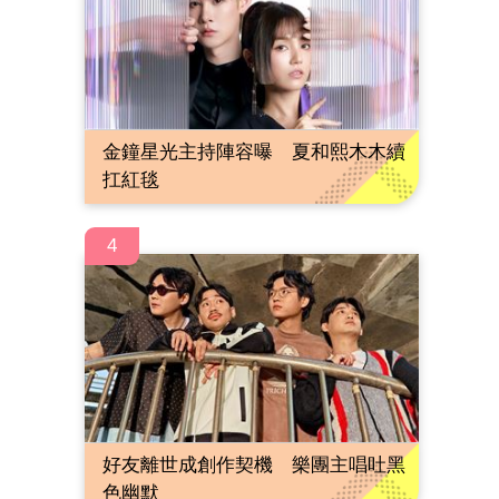
金鐘星光主持陣容曝 夏和熙木木續
扛紅毯
4
好友離世成創作契機 樂團主唱吐黑
色幽默