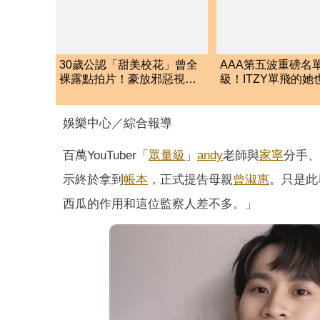
30歲公認「甜美校花」曾全
AAA第五波重磅名
裸露點拍片！豪放邪惡視角
級！ITZY單飛的
傲人身材被看光光
這5組巨星強勢登台
娛樂中心／綜合報導
百萬YouTuber「
眾量級
」
andy
老師與
家寧
分手、
示終於拿到
帳本
，正式提告母親
曾淑惠
。只是此
西瓜的作用和這位監察人差不多。」