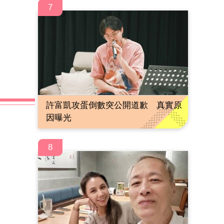
7
許富凱攻蛋倒數突公開道歉 真實原
因曝光
8