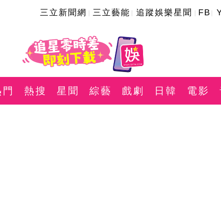
三立新聞網
三立藝能
追蹤娛樂星聞
FB
熱門
熱搜
星聞
綜藝
戲劇
日韓
電影