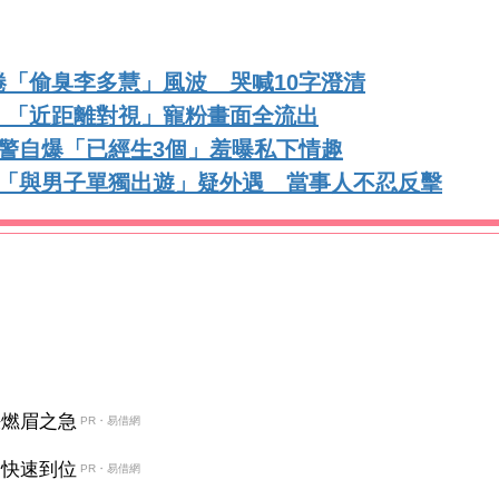
「偷臭李多慧」風波 哭喊10字澄清
 「近距離對視」寵粉畫面全流出
警自爆「已經生3個」羞曝私下情趣
包「與男子單獨出遊」疑外遇 當事人不忍反擊
決燃眉之急
PR・易借網
金快速到位
PR・易借網