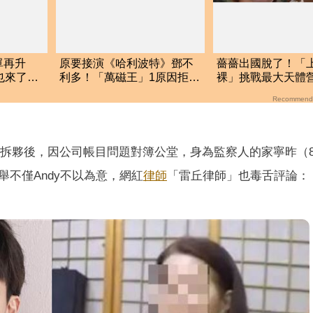
單再升
原要接演《哈利波特》鄧不
薔薔出國脫了！「
她也來了
利多！「萬磁王」1原因拒絕
裸」挑戰最大天體
了
美胸被路人狂讚
Recommend
拆夥後，因公司帳目問題對簿公堂，身為監察人的家寧昨（
舉不僅Andy不以為意，網紅
律師
「雷丘律師」也毒舌評論：