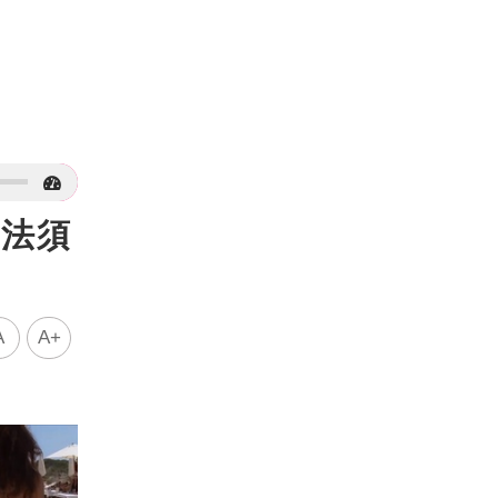
觸法須
A
A+