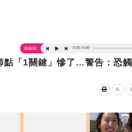
0:00
0:00
聽新聞
師點「1關鍵」慘了…警告：恐
A-