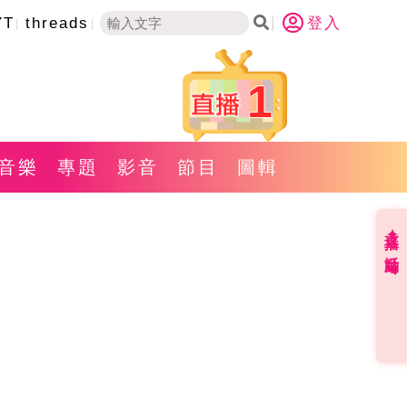
YT
threads
登入
1
音樂
專題
影音
節目
圖輯
直播✦活動