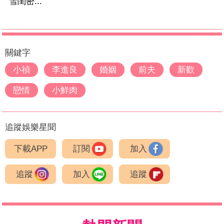
雪閨密...
關鍵字
小禎
李進良
婚姻
前夫
新歡
戀情
小鮮肉
追蹤娛樂星聞
下載APP
訂閱
加入
追蹤
加入
追蹤