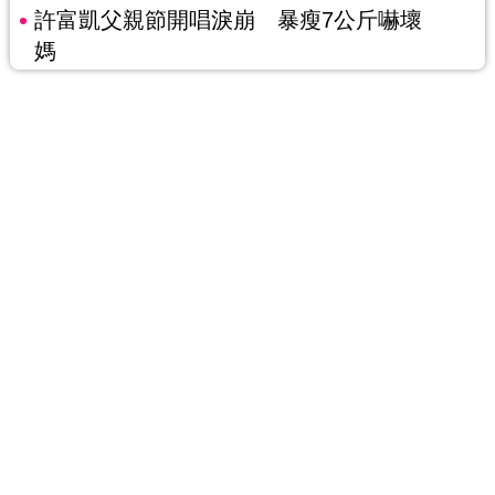
許富凱父親節開唱淚崩 暴瘦7公斤嚇壞
媽