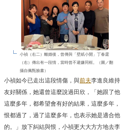
小禎（右二）離婚後，曾傳與「壁紙小開」丁春霆
（右）傳出有一段情，當時曾不避嫌同框。（圖／翻
攝自佩甄臉書）
小禎如今已走出這段情傷，與
前夫
李進良維持
友好關係，她還曾這麼說過田欣，「她跟了他
這麼多年，都希望會有好的結果，這麼多年，
恨都過了，過了這麼多年，也表示她是適合他
的。」放下糾結與恨，小禎更大大方方地去李