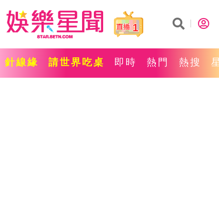
1
針線緣
請世界吃桌
即時
熱門
熱搜