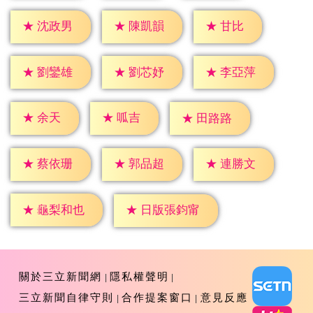
★
甘比
★
沈政男
★
陳凱韻
★
劉鑾雄
★
劉芯妤
★
李亞萍
★
余天
★
呱吉
★
田路路
★
蔡依珊
★
郭品超
★
連勝文
★
龜梨和也
★
日版張鈞甯
關於三立新聞網
隱私權聲明
三立新聞自律守則
合作提案窗口
意見反應