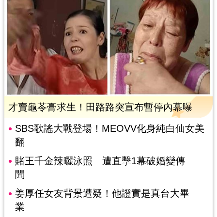
才賣龜苓膏求生！田路路突宣布暫停內幕曝
SBS歌謠大戰登場！MEOVV化身純白仙女美
翻
賭王千金辣曬泳照 遭直擊1幕破婚變傳
聞
姜厚任女友背景遭疑！他證實是真台大畢
業