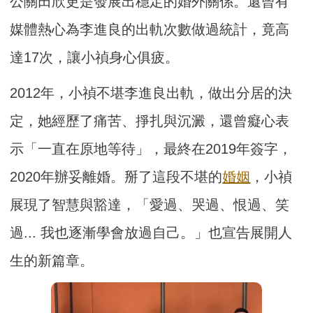
公關田欣更是發展出穩定的婚外關係。還曾有
媒體熱心為李進良的出軌次數做過統計，竟高
達17次，讓小禎身心俱疲。
2012年，小禎不堪李進良出軌，做出分居的決
定，她經歷了痛苦、掙扎與沉澱，還曾癡心表
示「一直在原地等待」，最終在2019年簽字，
2020年辦妥離婚。掰了這段不堪的
婚姻
，小禎
展現了智慧與豁達，「愛過、哭過、恨過、笑
過... 我也逐漸學會放過自己。」也宣告展開人
生的新篇章。