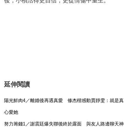
後，小禎活得更自信，更從情傷中重生。
延伸閱讀
陽光鮮肉4／離婚後再遇真愛 修杰楷感動賈靜雯：就是真
心愛她
努力籌錢1／謝震廷爆失聯後終於露面 與友人路邊聊天神