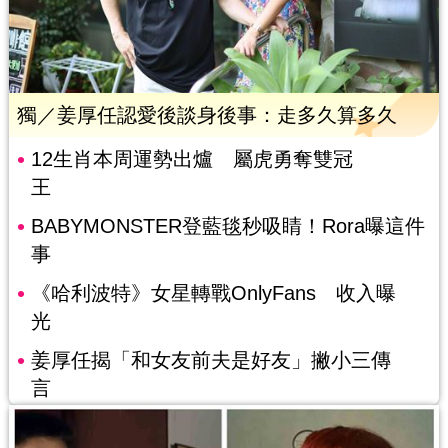
獨／姜厚任認愛後談身後事：走多久算多久
12生肖本周運勢出爐 屬虎勇奪雙冠
王
BABYMONSTER登藍毯秒吸睛！Rora曝這件
事
《哈利波特》女星轉戰OnlyFans 收入曝
光
姜厚任揭「和女友前夫是好友」撇小三傳
言