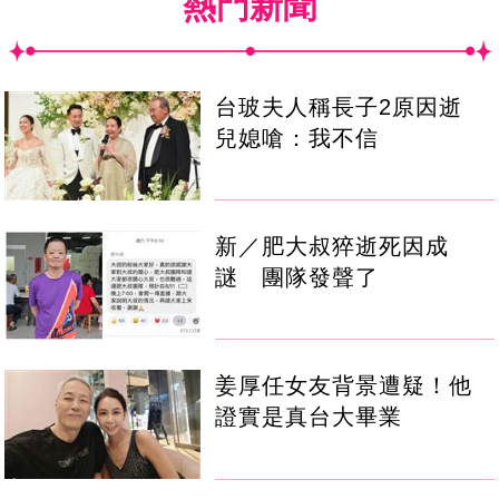
熱門新聞
台玻夫人稱長子2原因逝
兒媳嗆：我不信
新／肥大叔猝逝死因成
謎 團隊發聲了
姜厚任女友背景遭疑！他
證實是真台大畢業