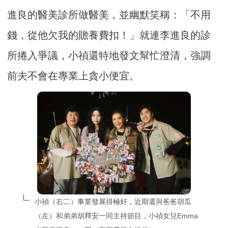
進良的醫美診所做醫美，並幽默笑稱：「不用
錢，從他欠我的贍養費扣！」就連李進良的診
所捲入爭議，小禎還特地發文幫忙澄清，強調
前夫不會在專業上貪小便宜。
小禎（右二）事業發展得極好，近期還與爸爸胡瓜
（左）和弟弟胡釋安一同主持節目，小禎女兒Emma