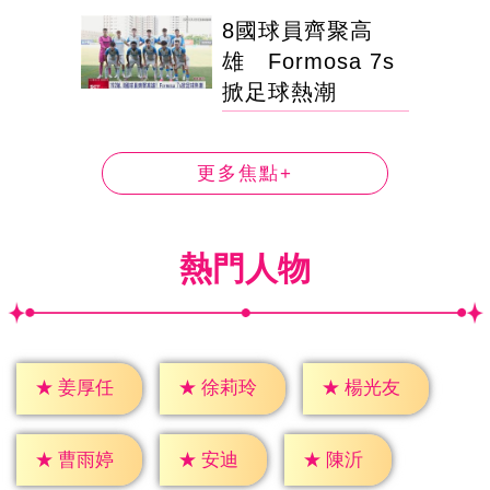
8國球員齊聚高
雄 Formosa 7s
掀足球熱潮
更多焦點+
熱門人物
★
姜厚任
★
徐莉玲
★
楊光友
★
安迪
★
陳沂
★
曹雨婷