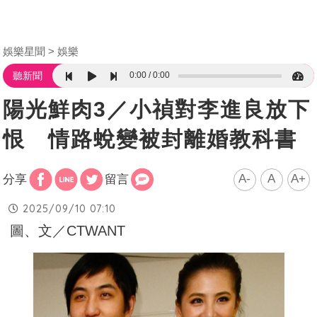
娛樂星聞
娛樂
0:00
0:00
聽新聞
陽光鮮肉3／小禎對李進良放下
恨 情路蛻變被封離婚教科書
A-
A
A+
分享
留言
2025/09/10 07:10
圖、文／CTWANT