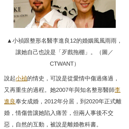
▲小禎跟整形名醫李進良12的婚姻風風雨雨，
讓她自己也說是「歹戲拖棚」。（圖／
CTWANT）
說起
小禎
的情史，可說是從愛情中傷過痛過，
又再重生的過程。她2007年與知名整形醫師
李
進良
奉女成婚，2012年分居，到2020年正式離
婚，情傷曾讓她陷入痛苦，但兩人事後不交
惡，自然的互動，被說是離婚教科書。