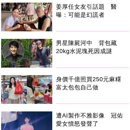
姜厚任女友引話題 醫
曝：可能是幻謊者
男星陳屍河中 背包藏
20kg水泥塊死因成謎
身價千億照買250元麻糬
富太包包自己做
遭AI製作不雅影像 冠佑
愛女憤怒發聲了