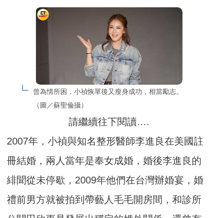
曾為情所困，小禎恢單後又瘦身成功，相當勵志。
（圖／蘇聖倫攝）
請繼續往下閱讀….
2007年，小禎與知名整形醫師李進良在美國註
冊結婚，兩人當年是奉女成婚，婚後李進良的
緋聞從未停歇，2009年他們在台灣辦婚宴，婚
禮前男方就被拍到帶藝人毛毛開房間，和診所