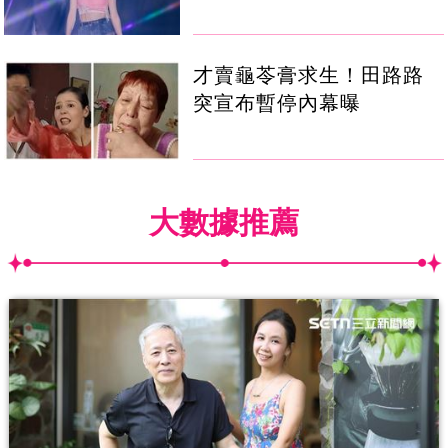
才賣龜苓膏求生！田路路
突宣布暫停內幕曝
大數據推薦