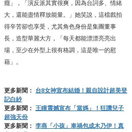
癮」，「演反派其實很爽，因為台詞多、情緒
大，還能盡情釋放能量。」她笑說，這檔戲拍
得辛苦卻也享受，尤其角色身份是集團董事
長，造型華麗大方，「每天都能漂漂亮亮出
場，至少在外型上很有格調，這是唯一的慰
藉」。
更多新聞：
台8女神宣布結婚！親自設計超美登
記白紗
更多新聞：
王瞳震撼宣布「當媽」！狂讚兒子
超強天份
更多新聞：
李燕「小孩」車禍包成木乃伊！真