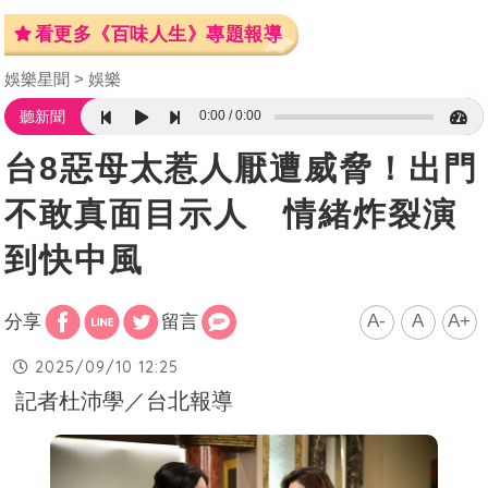
看更多《百味人生》專題報導
娛樂星聞
娛樂
0:00
0:00
聽新聞
台8惡母太惹人厭遭威脅！出門
不敢真面目示人 情緒炸裂演
到快中風
A-
A
A+
分享
留言
2025/09/10 12:25
記者杜沛學／台北報導