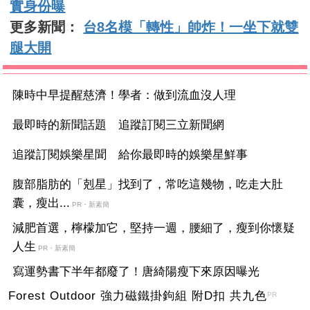
實身份曝
更多新聞：
台8名模「轉性」帥炸！一坐下就雙
腿大開
陳時中早提醒慈濟！學者：做到流血沒人理
最即時的新聞話題 追蹤訂閱三立新聞網
追蹤訂閱娛樂星聞 給你最即時的娛樂星鮮事
腹部脂肪的「剋星」找到了，常吃這幾物，吃走大肚
囊，瘦出...
PR・新素簡
減肥首選，檸檬加它，堅持一週，腰細了，瘦到你懷疑
人生
PR・新素簡
寫運勢書下半年都廢了！唐綺陽瘦下來原因曝光
Forest Outdoor 強力磁鐵掛鉤組 附D扣 共九色
PR