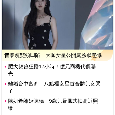
昔暴瘦雙頰凹陷 大咖女星公開露臉狀態曝
肥大叔曾狂播17小時！億元商機代價曝
光
離婚台中富商 八點檔女星首合體兒女哭
了
陳妍希離婚陳曉 9歲兒暴風式抽高近照
曝