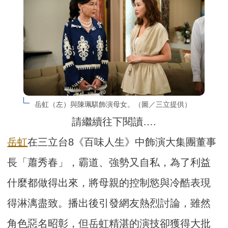
岳虹（左）與陳珮騏飾演母女。（圖／三立提供）
請繼續往下閱讀….
岳虹
在三立台8《百味人生》中飾演大集團董事
長「蕭秀春」，霸道、強勢又自私，為了利益
什麼都做得出來，將母親的控制慾與冷酷表現
得淋漓盡致。播出後引發網友熱烈討論，雖然
角色惡名昭彰，但岳虹精湛的演技卻獲得大批