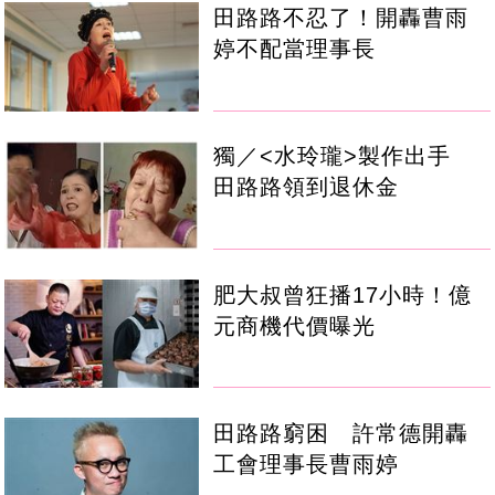
田路路不忍了！開轟曹雨
婷不配當理事長
獨／<水玲瓏>製作出手
田路路領到退休金
肥大叔曾狂播17小時！億
元商機代價曝光
田路路窮困 許常德開轟
工會理事長曹雨婷