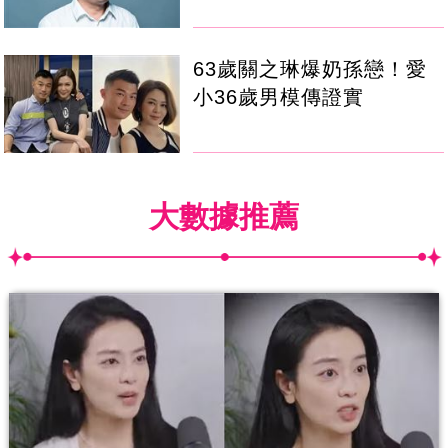
63歲關之琳爆奶孫戀！愛
小36歲男模傳證實
大數據推薦