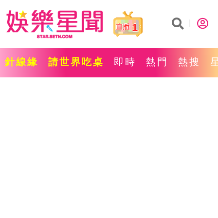
1
針線緣
請世界吃桌
即時
熱門
熱搜