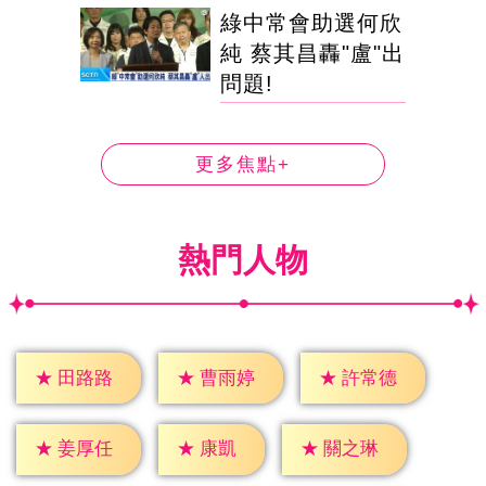
綠中常會助選何欣
純 蔡其昌轟"盧"出
問題!
更多焦點+
熱門人物
★
田路路
★
曹雨婷
★
許常德
★
康凱
★
姜厚任
★
關之琳