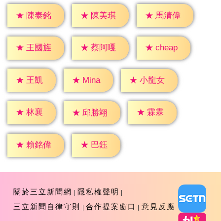
★
陳泰銘
★
陳美琪
★
馬清偉
★
cheap
★
王國旌
★
蔡阿嘎
★
王凱
★
Mina
★
小龍女
★
林襄
★
霖霖
★
邱勝翊
★
巴鈺
★
賴銘偉
關於三立新聞網
隱私權聲明
三立新聞自律守則
合作提案窗口
意見反應