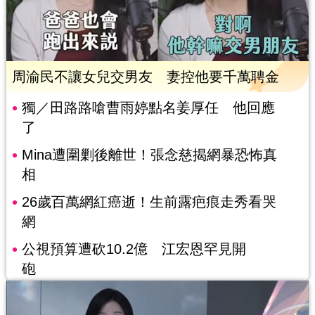
周渝民不讓女兒交男友 妻控他要千萬聘金
獨／田路路嗆曹雨婷點名姜厚任 他回應
了
Mina遭圍剿後離世！張念慈揭網暴恐怖真
相
26歲百萬網紅癌逝！生前露疤痕走秀看哭
網
公視預算遭砍10.2億 江宏恩罕見開
砲