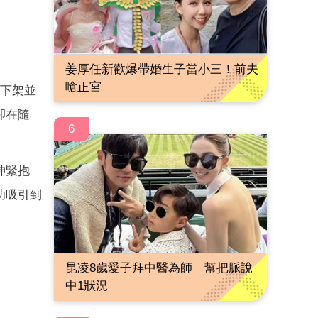
姜厚任新歡爆帶婚生子當小三！前夫
嗆正宮
即下架並
卻在隨
6
神緊抱
功吸引到
昆凌8歲愛子拜中醫為師 幫把脈說
中1狀況