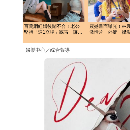
百萬網紅婚後鬧不合！老公
震撼畫面曝光！林襄
堅持「這1立場」踩雷 讓她
激情片」外流 攝
理智當場斷線
手抖
娛樂中心／綜合報導