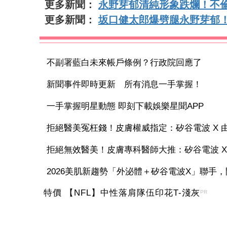
更多新聞：
永野芽郁清純形象跌爛！不
更多新聞：
坂口健太郎爆劈腿永野芽郁
不副署藍白未來帳戶條例？行政院回應了
新聞事件即時更新 所有消息一手掌握！
一手掌握明星動態 即刻下載娛樂星聞APP
拒絕醫美冤枉錢！皮膚權威指定：矽谷電波 X 由內
拒絕無效醫美！皮膚專科醫師大推：矽谷電波 X 讓
2026美肌新趨勢「外泌體＋矽谷電波X」聯手，開
特價 【NFL】中性落肩隊伍印花T-淺灰
PR