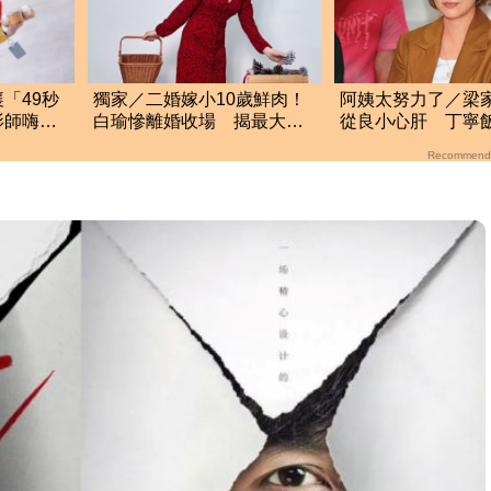
「49秒
獨家／二婚嫁小10歲鮮肉！
阿姨太努力了／梁
影師嗨到
白瑜慘離婚收場 揭最大關
從良小心肝 丁寧
鍵
怨春風
Recommend