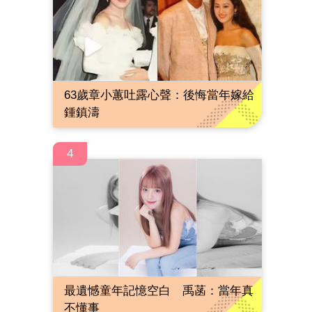
63歲章小蕙吐露心聲：後悔當年嫁給
鍾鎮濤
4
最遺憾童年記憶空白 禹菡：當年真
不懂事