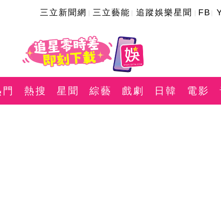
三立新聞網
三立藝能
追蹤娛樂星聞
FB
熱門
熱搜
星聞
綜藝
戲劇
日韓
電影