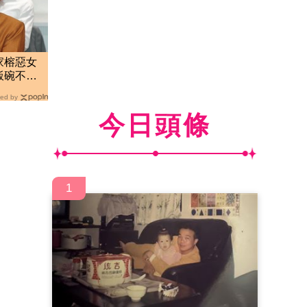
家榕惡女
飯碗不保
ed by
今日頭條
1