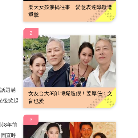
樂天女孩淚揭往事 愛意表達障礙遭
重擊
2
便話題滿
女友台大3碩1博爆造假！姜厚任：文
光後掀起
盲也愛
3
與8年前
罵翻直呼