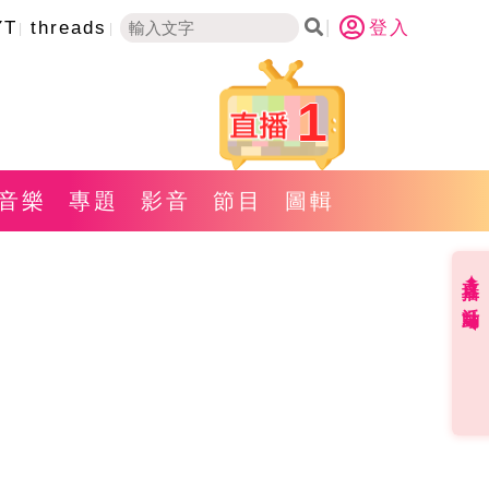
YT
threads
登入
1
音樂
專題
影音
節目
圖輯
直播✦活動