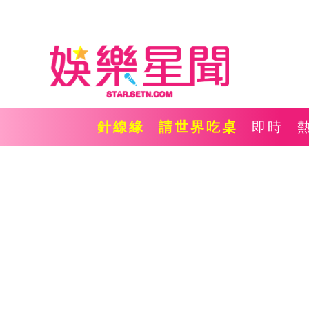
針線緣
請世界吃桌
即時