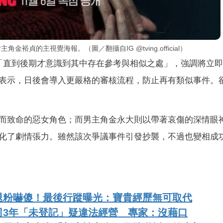
貞的主視覺海報。（圖／翻攝自IG @tving.official）
「直到後期才意識到其中存在參考與相似之處」，強調將立
表示，日後會導入更嚴格的審核流程，防止再有類似事件。
而致命的惡女角色；而男主角金永大則以帶著哀傷的深情眼
化了劇情張力。雖然該次爭議事件引發抄襲，不過也變相成
退粉嚇傻！最後行蹤曝光：寶貴經歷無可取代
司3年「未登記」疑違法經營 專家：沒藉口