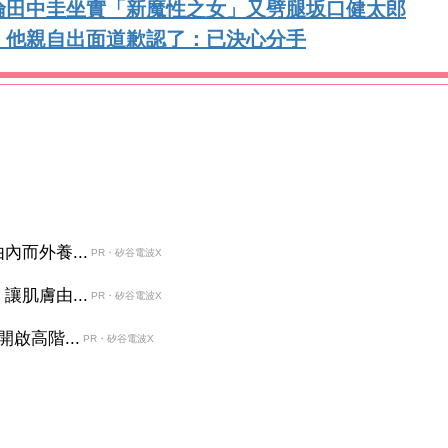
倫田中圭坐實「新魔性之女」又劈腿坂口健太郎
！他親自出面道歉認了：已決心分手
而外養...
PR・矽谷電波X
肌膚由...
PR・矽谷電波X
啟高階...
PR・矽谷電波X