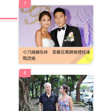
7
小刀婚姻告終 昔砸百萬辦婚禮找連
戰證婚
8