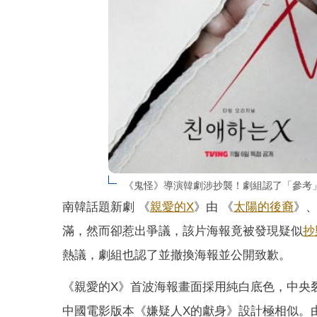
《鬼怪》導演韓劇涉抄襲！劇組認了「參考」蘇
南韓話題新劇 《
親愛的X
》由 《
太陽的後裔
》
滿，然而卻惹出爭議，該片海報竟被發現疑似
抄
熱議，劇組也認了並撤換海報並公開致歉。
《親愛的X》首波海報畫面採用純白底色，中央
中國電影版本《嫌疑人X的獻身》設計極相似。