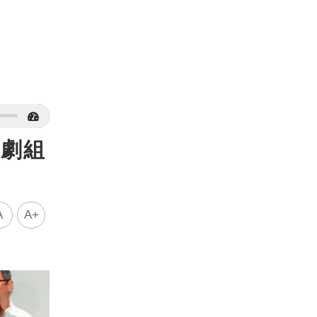
！劇組
A
A+