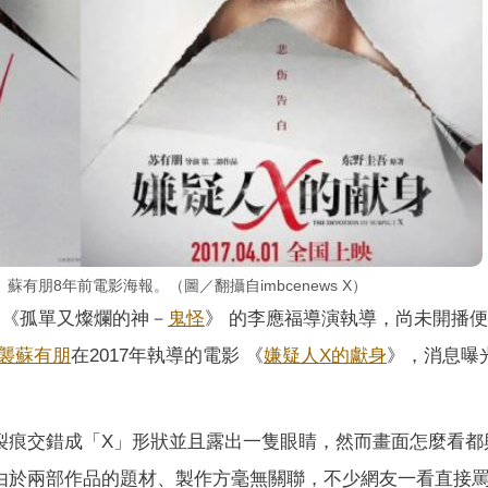
有朋8年前電影海報。（圖／翻攝自imbcenews X）
、《孤單又燦爛的神－
鬼怪
》 的李應福導演執導，尚未開播
襲
蘇有朋
在2017年執導的電影 《
嫌疑人X的獻身
》，消息曝
裂痕交錯成「X」形狀並且露出一隻眼睛，然而畫面怎麼看都
由於兩部作品的題材、製作方毫無關聯，不少網友一看直接