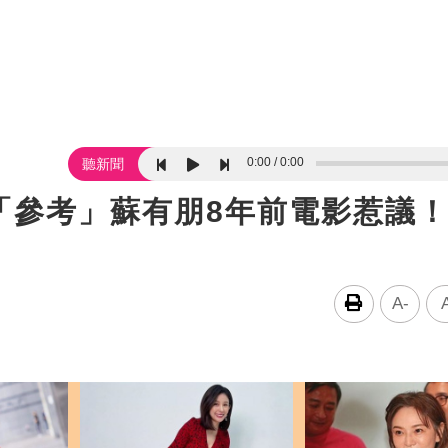
0:00
0:00
聽新聞
「參考」蘇有朋8年前電影惹議
A-