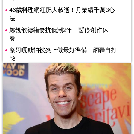
46歲料理網紅肥大叔逝！月業績千萬3心
法
鄭靚歆德籍妻抗低潮2年 暫停創作休
養
蔡阿嘎喊怕被炎上做最好準備 網轟自打
臉