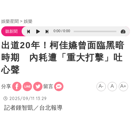
娛樂星聞
娛樂
0:00
0:00
聽新聞
出道20年！柯佳嬿曾面臨黑暗
時期 內耗遭「重大打擊」吐
心聲
A-
A
A+
分享
留言
2025/09/11 13:29
記者鍾智凱／台北報導