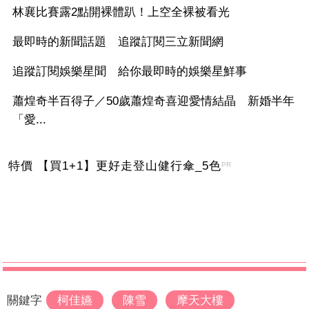
林襄比賽露2點開裸體趴！上空全裸被看光
最即時的新聞話題 追蹤訂閱三立新聞網
追蹤訂閱娛樂星聞 給你最即時的娛樂星鮮事
蕭煌奇半百得子／50歲蕭煌奇喜迎愛情結晶 新婚半年
「愛...
特價 【買1+1】更好走登山健行傘_5色
PR
關鍵字
柯佳嬿
陳雪
摩天大樓