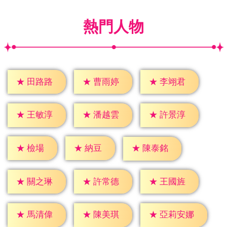
熱門人物
★
田路路
★
曹雨婷
★
李翊君
★
王敏淳
★
潘越雲
★
許景淳
★
檢場
★
納豆
★
陳泰銘
★
關之琳
★
許常德
★
王國旌
★
馬清偉
★
陳美琪
★
亞莉安娜