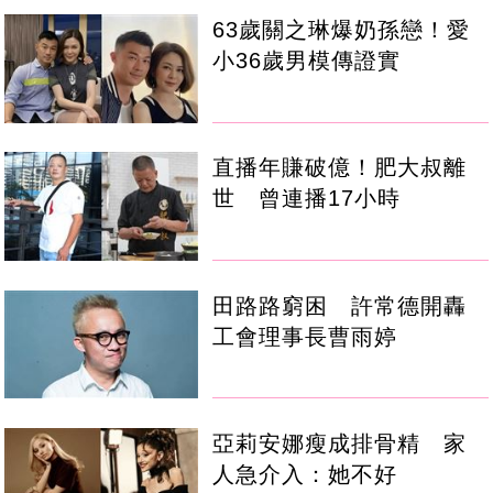
63歲關之琳爆奶孫戀！愛
小36歲男模傳證實
直播年賺破億！肥大叔離
世 曾連播17小時
田路路窮困 許常德開轟
工會理事長曹雨婷
亞莉安娜瘦成排骨精 家
人急介入：她不好