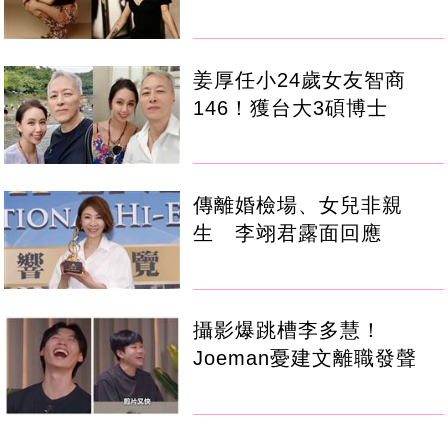
姜厚任小24歲女友智商
146！獲台大3碩博士
傳離婚檢場、女兒非親
生 李翊君露面回應
攝影爆跳槽李多慧！
Joeman憂建文離職發聲