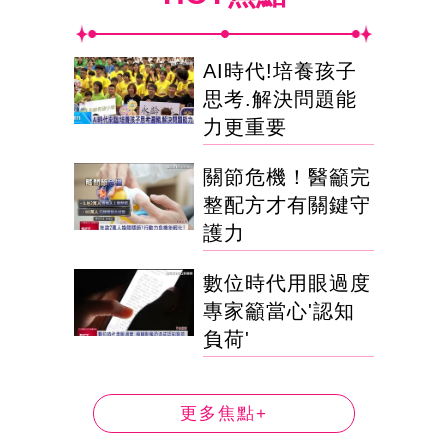
AI時代!培養孩子
思考.解決問題能
力更重要
關節危機！醫籲完
整配方才有關鍵守
護力
數位時代用眼過度
專家籲當心'認知
負荷'
更多焦點+