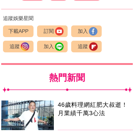
追蹤娛樂星聞
下載APP
訂閱
加入
追蹤
加入
追蹤
熱門新聞
46歲料理網紅肥大叔逝！
月業績千萬3心法