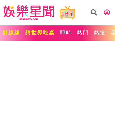
1
針線緣
請世界吃桌
即時
熱門
熱搜