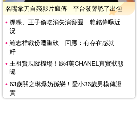
名嘴拿刀自殘影片瘋傳 平台發聲認了出包
粿粿、王子偷吃消失演藝圈 賴銘偉曝近
況
羅志祥戲份遭重砍 回應：有存在感就
好
王祖賢現蹤機場！踩4萬CHANEL真實狀態
曝
63歲關之琳爆奶孫戀！愛小36歲男模傳證
實