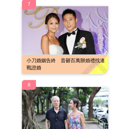
7
小刀婚姻告終 昔砸百萬辦婚禮找連
戰證婚
8