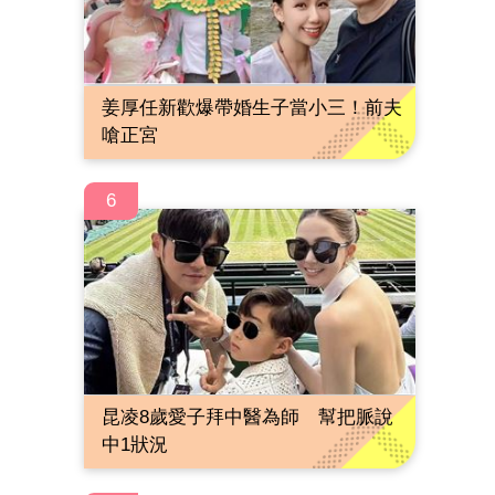
姜厚任新歡爆帶婚生子當小三！前夫
嗆正宮
6
昆凌8歲愛子拜中醫為師 幫把脈說
中1狀況