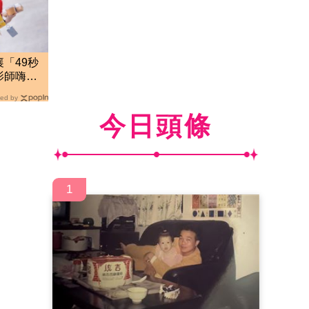
「49秒
影師嗨到
ed by
今日頭條
1