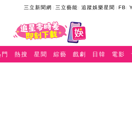
三立新聞網
三立藝能
追蹤娛樂星聞
FB
熱門
熱搜
星聞
綜藝
戲劇
日韓
電影