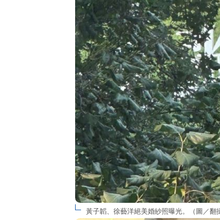
黃子韜、徐藝洋絕美婚紗照曝光。（圖／翻