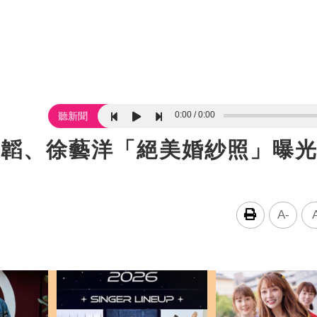
0:00
0:00
聽新聞
子韜、徐藝洋「絕美婚紗照」曝
A-