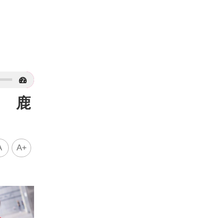
光 鹿
A
A+