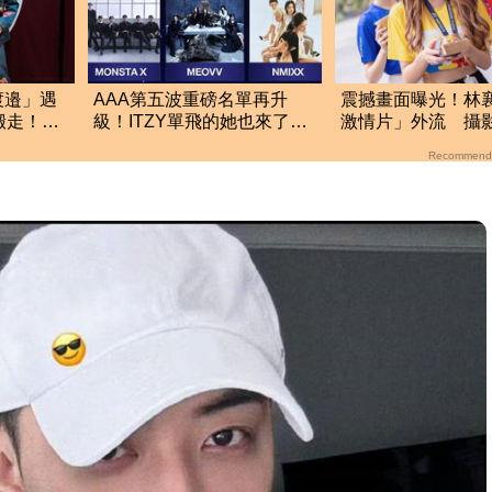
渡邉」遇
AAA第五波重磅名單再升
震撼畫面曝光！林襄
搬走！逼
級！ITZY單飛的她也來了
激情片」外流 攝
這5組巨星強勢登台
手抖
Recommend