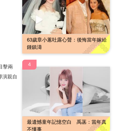
63歲章小蕙吐露心聲：後悔當年嫁給
鍾鎮濤
4
目擊兩
導演親自
最遺憾童年記憶空白 禹菡：當年真
不懂事