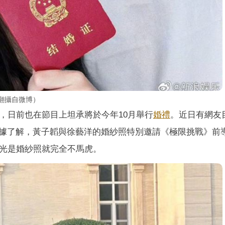
翻攝自微博）
，日前也在節目上坦承將於今年10月舉行
婚禮
。近日有網友
據了解，黃子韜與徐藝洋的婚紗照特別邀請《極限挑戰》前
，光是婚紗照就完全不馬虎。