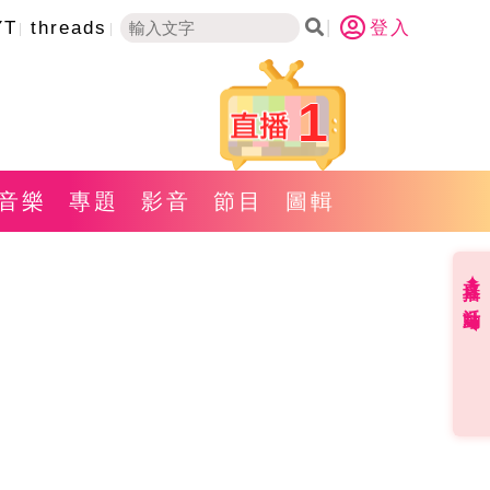
YT
threads
登入
1
音樂
專題
影音
節目
圖輯
直播✦活動