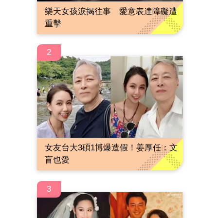
樂天女孩淚揭往事 愛意表達障礙遭
重擊
2
女友台大3碩1博爆造假！姜厚任：文
盲也愛
3