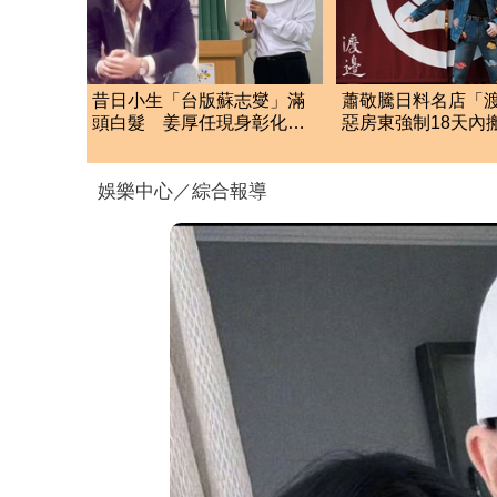
昔日小生「台版蘇志燮」滿
蕭敬騰日料名店「
頭白髮 姜厚任現身彰化地
惡房東強制18天內
檢署！
留裝潢：好聚好散
娛樂中心／綜合報導