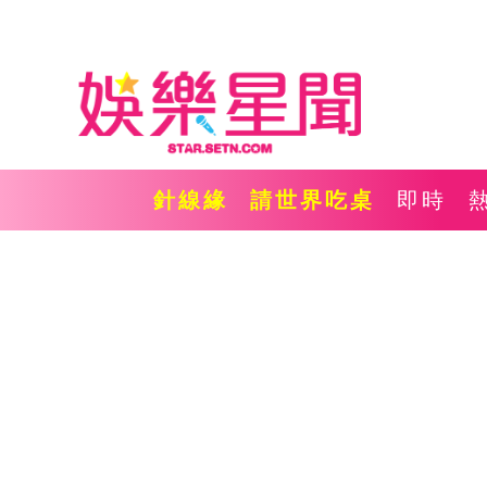
針線緣
請世界吃桌
即時