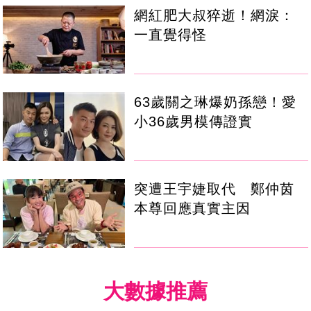
網紅肥大叔猝逝！網淚：
一直覺得怪
63歲關之琳爆奶孫戀！愛
小36歲男模傳證實
突遭王宇婕取代 鄭仲茵
本尊回應真實主因
大數據推薦