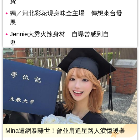
費
獨／河北彩花現身味全主場 傳想來台發
展
Jennie大秀火辣身材 自曝曾感到自
卑
Mina遭網暴離世！曾並肩追星路人淚憶暖舉