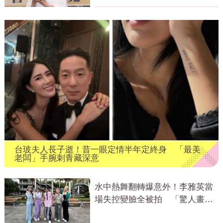
台玻夫人長子逝！昔一眼定情半年定終身 「最美
老闆」手腕刺青藏深意
水中熱舞翻轉爆意外！李雅英當
場失控變臉全被拍 「驚人畫
面」曝光