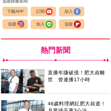
追蹤娛樂星聞
下載APP
訂閱
加入
追蹤
加入
追蹤
熱門新聞
直播年賺破億！肥大叔離
世 曾連播17小時
46歲料理網紅肥大叔逝！
月業績千萬3心法