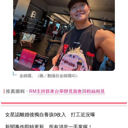
金鍾國。（圖／翻攝自金鍾國IG）
推薦圖輯
RM主持群來台舉辦見面會與粉絲相見
女星認離婚後獨自養孩0收入 打工近況曝
新聞事件即時更新 所有消息一手掌握！