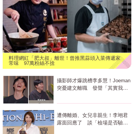
料理網紅「肥大叔」離世！曾推黑蒜頭入菜傳遞家
常味 97萬粉絲不捨
攝影師才爆跳槽李多慧！Joeman
突憂建文離職 發聲「其實我很
清楚」
遭傳離婚、女兒非親生！李翊君
露面回應了 談「檢場是否驗
DNA」反應曝