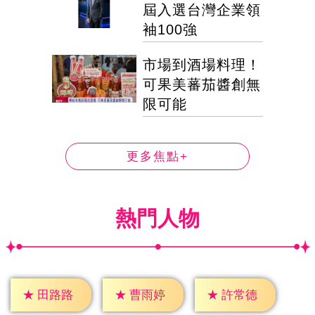
屆入選台灣企業領
袖100強
市場到酒場料理！
可果美蕃茄醬創無
限可能
更多焦點+
熱門人物
★
田路路
★
曹雨婷
★
許常德