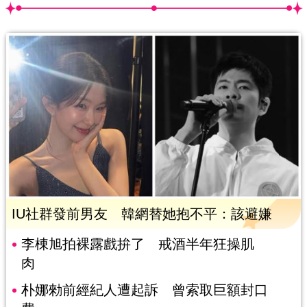
IU社群發前男友 韓網替她抱不平：該避嫌
李棟旭拍裸露戲拚了 戒酒半年狂操肌
肉
朴娜勑前經紀人遭起訴 曾索取巨額封口