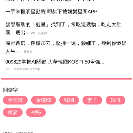
一手掌握明星動態 即刻下載娛樂星聞APP
腹部脂肪的「剋星」找到了，常吃這幾物，吃走大肚
囊，瘦出...
PR・新素簡
減肥首選，檸檬加它，堅持一週，腰細了，瘦到你懷疑
人生
PR・新素簡
009829掌握AI關鍵 大華韓國KOSPI 50今強...
PR・大華銀全能行銷方案
關鍵字
金鍾國
金鐘國
韓國
妻子
婚訊
婚宴
神秘