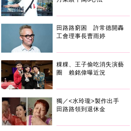
田路路窮困 許常德開轟
工會理事長曹雨婷
粿粿、王子偷吃消失演藝
圈 賴銘偉曝近況
獨／<水玲瓏>製作出手
田路路領到退休金