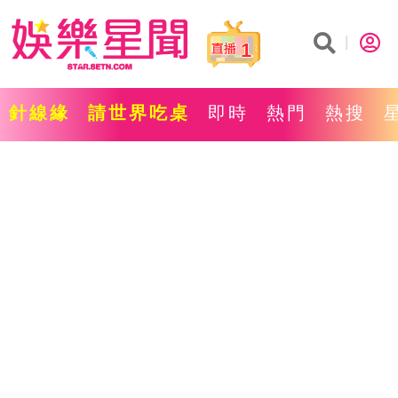
1
針線緣
請世界吃桌
即時
熱門
熱搜