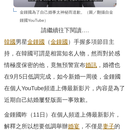
金鍾國為了自己婚事太神秘而道歉。（圖／翻攝自金
鍾國YouTube）
請繼續往下閱讀….
韓國
男星
金鍾國
（
金鐘國
）手握多項節目主
持，在韓國可謂是相當知名人物，然而對於感
情極度保密的他，竟無預警宣布
婚訊
，婚禮也
在9月5日低調完成，如今新婚一周後，金鍾國
在個人YouTube頻道上傳最新影片，內容是為了
近期自己結婚屢豋版面一事致歉。
金鍾國昨（11日）在個人頻道上傳最新影片，
解釋之所以想要低調舉辦
婚宴
，不僅是
妻子
的