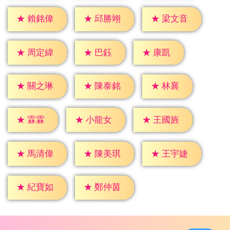
★
賴銘偉
★
邱勝翊
★
梁文音
★
巴鈺
★
康凱
★
周定緯
★
林襄
★
關之琳
★
陳泰銘
★
霖霖
★
小龍女
★
王國旌
★
馬清偉
★
陳美琪
★
王宇婕
★
紀寶如
★
鄭仲茵