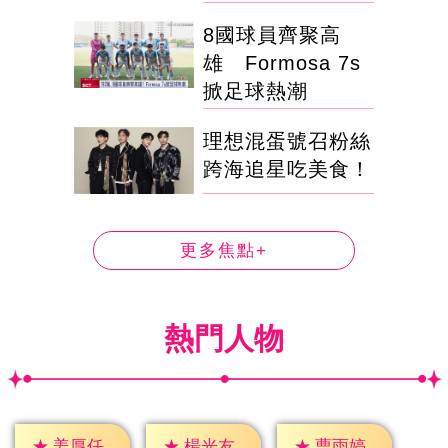
8國球員齊聚高
雄 Formosa 7s
掀足球熱潮
理想混蛋號召粉絲
跨海追星吃美食！
更多焦點+
熱門人物
★
姜厚任
★
楊光友
★
曹雨婷