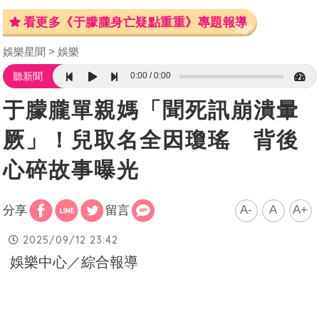
看更多《于朦朧身亡疑點重重》專題報導
娛樂星聞
娛樂
0:00
0:00
聽新聞
于朦朧單親媽「聞死訊崩潰暈
厥」！兒取名全因瓊瑤 背後
心碎故事曝光
A-
A
A+
分享
留言
2025/09/12 23:42
娛樂中心／綜合報導