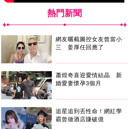
熱門新聞
網友曬截圖控女友曾當小
三 姜厚任回應了
蕭煌奇喜迎愛情結晶 新
婚愛妻懷孕3個月
追星追到丟性命！網紅學
霸曾做酒店賺破億