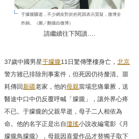
于朦朧驟逝，不少網友對於的死因表示質疑，微博全
炸鍋。（圖／翻攝自微博）
請繼續往下閱讀….
37歲中國男星
于朦朧
11日驚傳墜樓身亡，
北京
警方雖已排除刑事案件，但死因仍待釐清。噩
耗傳回
新疆
老家，他的
母親
當場悲痛暈厥，送
醫途中口中仍反覆呼喊「朦朧」，讓外界心疼
不已。于朦朧的父親早逝，母子二人相依為
命。他的名字正是出自
瓊瑤
小說改編電影《月
朦朧鳥朦朧》，母親因喜愛作品才替獨子取下