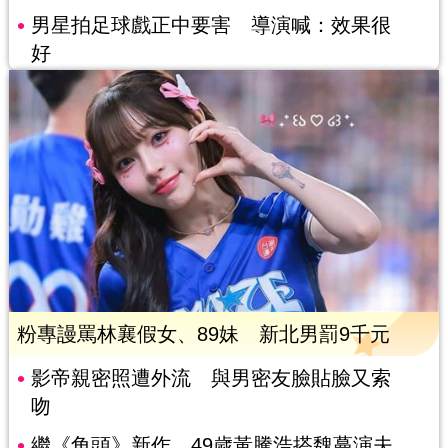
男星拍足球戲正中要害 導演喊：效果很
好
粉專謾罵林襄假女、89妹 新北男罰9千元
影帝親密照遭外流 與男密友臉貼臉又索
吻
繼《角頭》新作 49歲黃騰浩搭魏蔓演夫