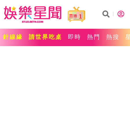
1
針線緣
請世界吃桌
即時
熱門
熱搜