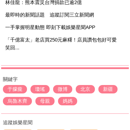
林佳龍：熊本震災台灣捐款已逾2億
最即時的新聞話題 追蹤訂閱三立新聞網
一手掌握明星動態 即刻下載娛樂星聞APP
「千億富太」老店買250元麻糬！店員讚包包好可愛
笑回...
關鍵字
于朦朧
瓊瑤
微博
北京
新疆
烏魯木齊
母親
媽媽
追蹤娛樂星聞