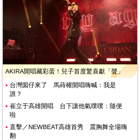
AKIRA開唱藏彩蛋！兒子首度驚喜獻「聲」
台灣囡仔來了 馬蒔權開唱嗨喊：我是
誰？
崔立于高雄開唱 台下讓他氣噗噗：隨便
啦
直擊／NEWBEAT高雄首秀 震胸舞全場嗨
翻