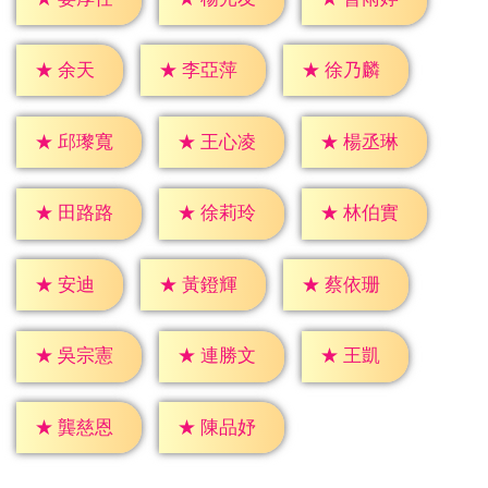
★
余天
★
李亞萍
★
徐乃麟
★
邱瓈寬
★
王心凌
★
楊丞琳
★
田路路
★
徐莉玲
★
林伯實
★
安迪
★
黃鐙輝
★
蔡依珊
★
王凱
★
吳宗憲
★
連勝文
★
龔慈恩
★
陳品妤