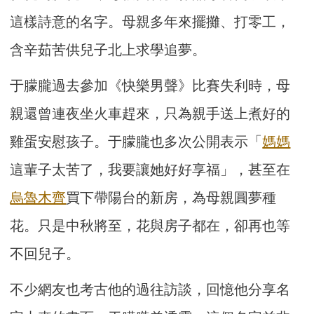
這樣詩意的名字。母親多年來擺攤、打零工，
含辛茹苦供兒子北上求學追夢。
于朦朧過去參加《快樂男聲》比賽失利時，母
親還曾連夜坐火車趕來，只為親手送上煮好的
雞蛋安慰孩子。于朦朧也多次公開表示「
媽媽
這輩子太苦了，我要讓她好好享福」，甚至在
烏魯木齊
買下帶陽台的新房，為母親圓夢種
花。只是中秋將至，花與房子都在，卻再也等
不回兒子。
不少網友也考古他的過往訪談，回憶他分享名