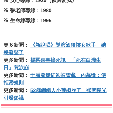
※ 安心專線：1925（依舊愛我）
※ 張老師專線：1980
※ 生命線專線：1995
更多新聞：
《新說唱》導演酒後摟女歌手 她
怒發聲了
更多新聞：
楊冪喜事撞死訊 「死在白淺生
日」惹淚崩
更多新聞：
于朦朧爆紅卻被雪藏 內幕曝：傳
拒潛規則
更多新聞：
52歲鋼鐵人小辣椒脫了 狀態曝光
引發熱議