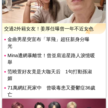
交過2外籍女友！姜厚任曝曾一年不近女色
金曲男星突宣布「單飛」超狂新身分曝
光
Mina遭網暴離世！曾並肩追星路人淚憶暖
舉
范曉萱好友竟是大咖天后 1句打動孫淑
媚
71萬網紅死家中 曾吸毒患又憂鬱症36歲
亡