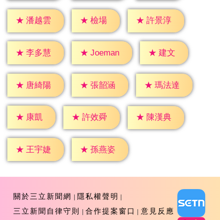
★
檢場
★
潘越雲
★
許景淳
★
建文
★
李多慧
★
Joeman
★
唐綺陽
★
張韶涵
★
瑪法達
★
康凱
★
許效舜
★
陳漢典
★
王宇婕
★
孫燕姿
關於三立新聞網
隱私權聲明
三立新聞自律守則
合作提案窗口
意見反應