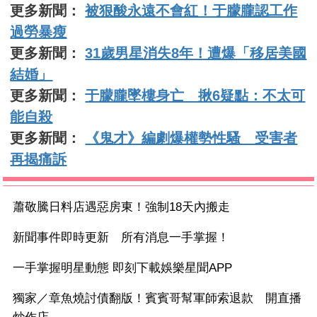
更多新聞：
被狠酸永遠不會紅！于朦朧認工作
過勞暴瘦
更多新聞：
31歲男星消失8年！遭爆「移居美國
結婚」
更多新聞：
于朦朧墜樓身亡 揪6疑點：不太可
能自殺
更多新聞：
《鬼才》編劇爆權勢性騷 受害者
再揭痛訴
蕭敬騰日料店遇惡房東！強制18天內搬走
新聞事件即時更新 所有消息一手掌握！
一手掌握明星動態 即刻下載娛樂星聞APP
獨家／章魚燒討債翻版！賓賓哥幫軍師索退款 開直播