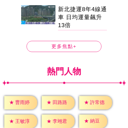
新北捷運8年4線通
車 日均運量飆升
13倍
更多焦點+
熱門人物
★
曹雨婷
★
田路路
★
許常德
★
納豆
★
王敏淳
★
李翊君