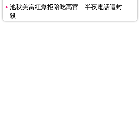
池秋美當紅爆拒陪吃高官 半夜電話遭封
殺