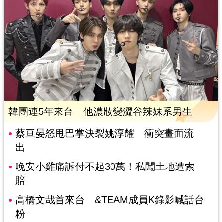
韓團連5年來台 他濃妝變澀谷辣妹系男生
蔡亘晏怒甩巴掌決裂姚淳耀 衝突畫面流
出
晚安小雞痛訴付不起30萬！私闖土地遭索
賠
高橋文哉首來台 &TEAM成員K錄影喊話台
粉