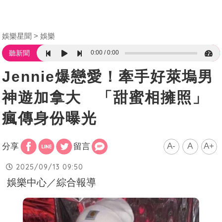
娛樂星聞
娛樂
0:00
0:00
聽新聞
Jennie爆戀愛！牽手好萊塢男
神遊加拿大 「甜蜜相擁照」
瘋傳身份曝光
A-
A
A+
分享
留言
2025/09/13 09:50
娛樂中心／綜合報導