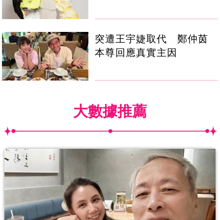
突遭王宇婕取代 鄭仲茵
本尊回應真實主因
大數據推薦