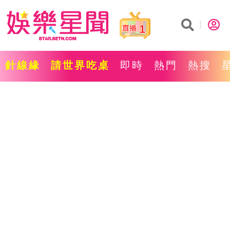
1
針線緣
請世界吃桌
即時
熱門
熱搜