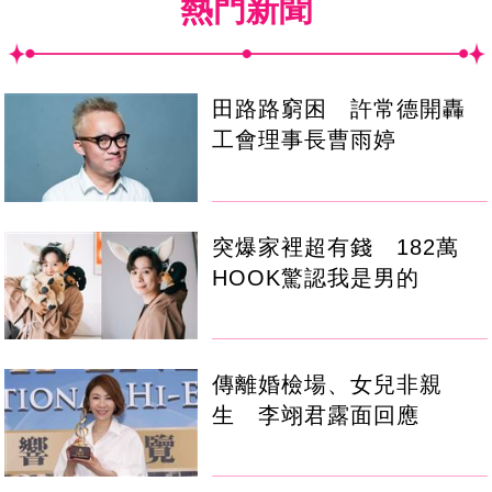
熱門新聞
田路路窮困 許常德開轟
工會理事長曹雨婷
突爆家裡超有錢 182萬
HOOK驚認我是男的
傳離婚檢場、女兒非親
生 李翊君露面回應