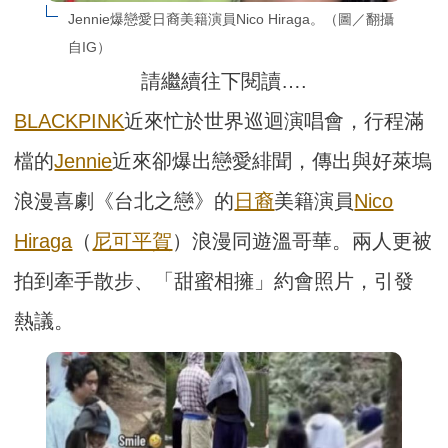
Jennie爆戀愛日裔美籍演員Nico Hiraga。（圖／翻攝
自IG）
請繼續往下閱讀….
BLACKPINK
近來忙於世界巡迴演唱會，行程滿
檔的
Jennie
近來卻爆出戀愛緋聞，傳出與好萊塢
浪漫喜劇《台北之戀》的
日裔
美籍演員
Nico
Hiraga
（
尼可平賀
）浪漫同遊溫哥華。兩人更被
拍到牽手散步、「甜蜜相擁」約會照片，引發
熱議。