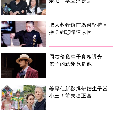
豪宅 李亞萍發聲
肥大叔猝逝前為何堅持直
播？網悲曝這原因
周杰倫私生子真相曝光！
孩子的親爹竟是他
姜厚任新歡爆帶婚生子當
小三！前夫嗆正宮