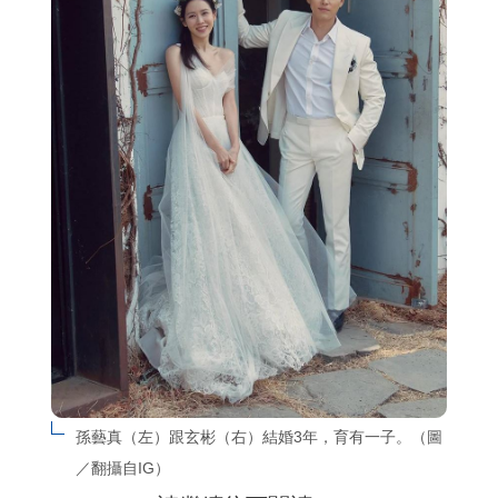
孫藝真（左）跟玄彬（右）結婚3年，育有一子。（圖
／翻攝自IG）