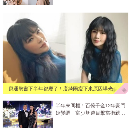
寫運勢書下半年都廢了！唐綺陽瘦下來原因曝光
半年未同框！百億千金12年豪門
婚變調 富少尪遭目擊當街親吻
小三