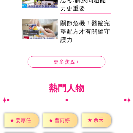
思考.解決問題能
力更重要
關節危機！醫籲完
整配方才有關鍵守
護力
更多焦點+
熱門人物
★
余天
★
姜厚任
★
曹雨婷