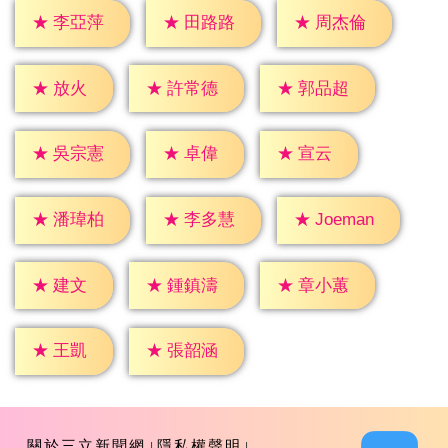
★
李亞萍
★
田路路
★
周杰倫
★
放火
★
許常德
★
郭品超
★
卓偉
★
宣云
★
吳宗憲
★
潘瑋柏
★
李多慧
★
Joeman
★
建文
★
鍾鎮濤
★
章小蕙
★
王凱
★
張韶涵
關於三立新聞網
隱私權聲明