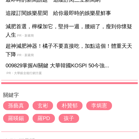
追蹤訂閱娛樂星聞 給你最即時的娛樂星鮮事
減肥首選，檸檬加它，堅持一週，腰細了，瘦到你懷疑
人生
PR・新素簡
超神減肥神器！橘子不要直接吃，加點這個！體重天天
下降
PR・新素簡
009829掌握AI關鍵 大華韓國KOSPI 50今強...
PR・大華銀全能行銷方案
關鍵字
孫藝真
玄彬
朴贊郁
李炳憲
羅暎錫
羅PD
孩子