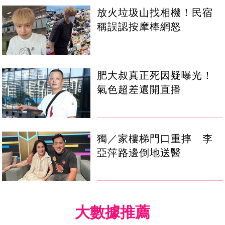
放火垃圾山找相機！民宿
稱誤認按摩棒網怒
肥大叔真正死因疑曝光！
氣色超差還開直播
獨／家樓梯門口重摔 李
亞萍路邊倒地送醫
大數據推薦