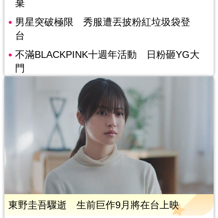
棄
男星突破極限 秀服遭丟披粉紅垃圾袋登
台
不滿BLACKPINK十週年活動 日粉砸YG大
門
東野圭吾驟逝 生前巨作9月將在台上映