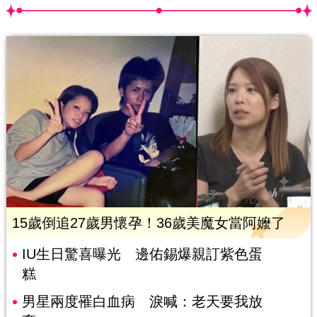
15歲倒追27歲男懷孕！36歲美魔女當阿嬤了
IU生日驚喜曝光 邊佑錫爆親訂紫色蛋
糕
男星兩度罹白血病 淚喊：老天要我放