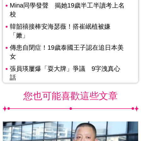
Mina同學發聲 揭她19歲半工半讀考上名
校
韓韶禧接棒安海瑟薇！搭崔岷植被嫌
「嫩」
傳患自閉症！19歲泰國王子認在追日本美
女
張員瑛屢爆「耍大牌」爭議 9字洩真心
話
您也可能喜歡這些文章