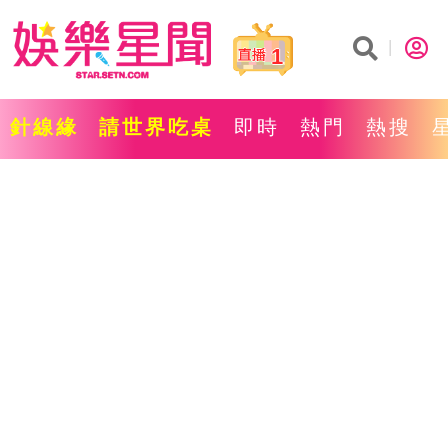
1
針線緣
請世界吃桌
即時
熱門
熱搜