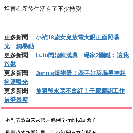
坦言在產後生活有了不少轉變。
更多新聞：
小禎18歲女兒放電大眼正面照曝
光 網暴動
更多新聞：
Lulu閃婚陳漢典 曝家2關鍵：讓我
放鬆
更多新聞：
Jennie爆戀愛！牽手好萊塢男神相
擁照曝光
更多新聞：
被狠酸永遠不會紅！于朦朧認工作
過勞暴瘦
不副署藍白未來帳戶條例？行政院回應了
最即時的新聞話題 追蹤訂閱三立新聞網