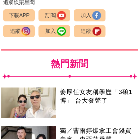
追蹤娛樂星聞
下載APP
訂閱
加入
追蹤
加入
追蹤
熱門新聞
姜厚任女友稱學歷「3碩1
博」 台大發聲了
獨／曹雨婷爆拿工會錢買