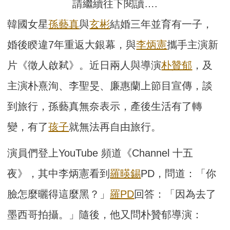
請繼續往下閱讀….
韓國女星
孫藝真
與
玄彬
結婚三年並育有一子，
婚後睽違7年重返大銀幕，與
李炳憲
攜手主演新
片《徵人啟弒》。近日兩人與導演
朴贊郁
，及
主演朴熹洵、李聖旻、廉惠蘭上節目宣傳，談
到旅行，孫藝真無奈表示，產後生活有了轉
變，有了
孩子
就無法再自由旅行。
演員們登上YouTube 頻道《Channel 十五
夜》，其中李炳憲看到
羅暎錫
PD，問道：「你
臉怎麼曬得這麼黑？」
羅PD
回答：「因為去了
墨西哥拍攝。」隨後，他又問朴贊郁導演：