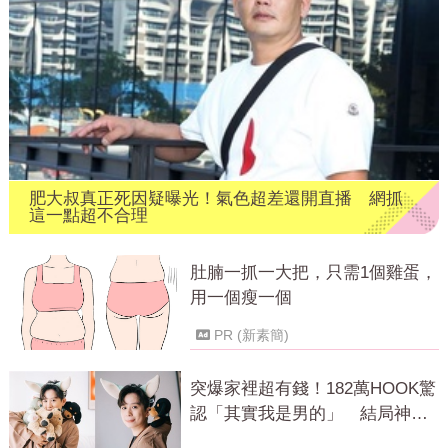
肥大叔真正死因疑曝光！氣色超差還開直播 網抓
這一點超不合理
肚腩一抓一大把，只需1個雞蛋，
用一個瘦一個
PR (新素簡)
突爆家裡超有錢！182萬HOOK驚
認「其實我是男的」 結局神反
轉網傻眼