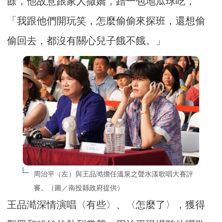
餘，他故意跟家人撒嬌，蹭一包地瓜球吃，
「我跟他們開玩笑，怎麼偷偷來探班，還想偷
偷回去，都沒有關心兒子餓不餓。」
周治平（左）與王品澔擔任溫泉之聲水漾歌唱大賽評
審。（圖／南投縣政府提供）
王品澔深情演唱〈有些〉、〈怎麼了〉，獲得