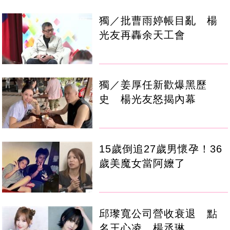
獨／批曹雨婷帳目亂 楊
光友再轟余天工會
獨／姜厚任新歡爆黑歷
史 楊光友怒揭內幕
15歲倒追27歲男懷孕！36
歲美魔女當阿嬤了
邱瓈寬公司營收衰退 點
名王心凌、楊丞琳