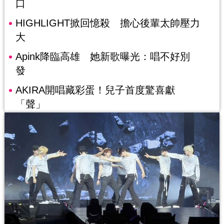
口
HIGHLIGHT掀回憶殺 擔心後輩太帥壓力
大
Apink降臨高雄 她新歌曝光：唱不好別
發
AKIRA開唱藏彩蛋！兒子首度驚喜獻
「聲」