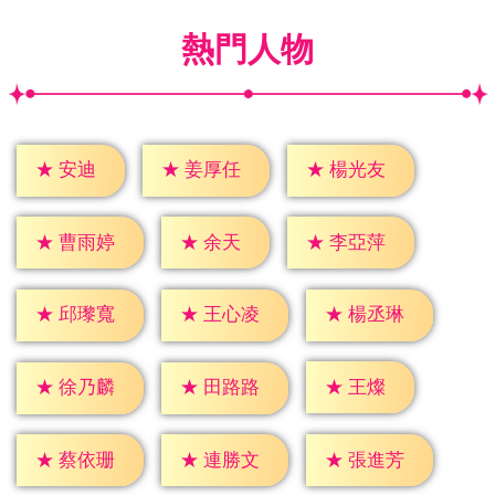
熱門人物
★
安迪
★
姜厚任
★
楊光友
★
余天
★
曹雨婷
★
李亞萍
★
邱瓈寬
★
王心凌
★
楊丞琳
★
王燦
★
徐乃麟
★
田路路
★
蔡依珊
★
連勝文
★
張進芳