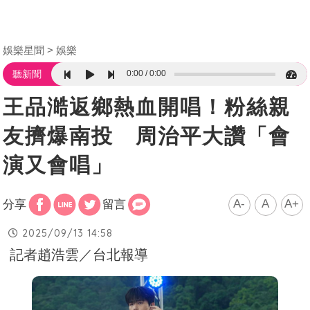
娛樂星聞
娛樂
0:00
0:00
聽新聞
王品澔返鄉熱血開唱！粉絲親
友擠爆南投 周治平大讚「會
演又會唱」
A-
A
A+
分享
留言
2025/09/13 14:58
記者趙浩雲／台北報導