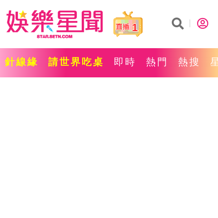
1
針線緣
請世界吃桌
即時
熱門
熱搜