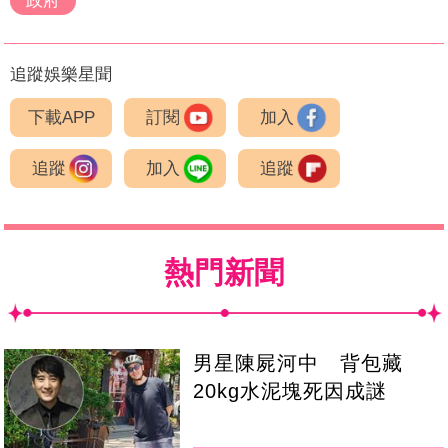
政府
追蹤娛樂星聞
下載APP
訂閱
加入
追蹤
加入
追蹤
熱門新聞
男星陳屍河中 背包藏
20kg水泥塊死因成謎