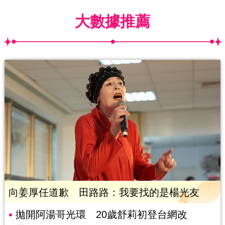
大數據推薦
向姜厚任道歉 田路路：我要找的是楊光友
拋開阿湯哥光環 20歲舒莉初登台網改