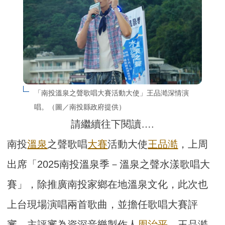
「南投溫泉之聲歌唱大賽活動大使」王品澔深情演
唱。（圖／南投縣政府提供）
請繼續往下閱讀….
南投
溫泉
之聲歌唱
大賽
活動大使
王品澔
，上周
出席「2025南投溫泉季－溫泉之聲水漾歌唱大
賽」，除推廣南投家鄉在地溫泉文化，此次也
上台現場演唱兩首歌曲，並擔任歌唱大賽評
審，主評審為資深音樂製作人
周治平
，王品澔