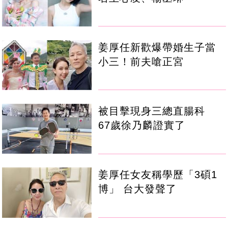
姜厚任新歡爆帶婚生子當
小三！前夫嗆正宮
被目擊現身三總直腸科
67歲徐乃麟證實了
姜厚任女友稱學歷「3碩1
博」 台大發聲了