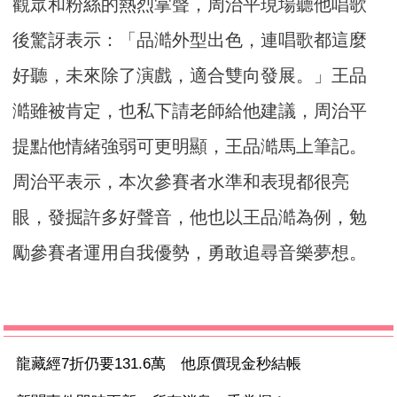
觀眾和粉絲的熱烈掌聲，周治平現場聽他唱歌
後驚訝表示：「品澔外型出色，連唱歌都這麼
好聽，未來除了演戲，適合雙向發展。」王品
澔雖被肯定，也私下請老師給他建議，周治平
提點他情緒強弱可更明顯，王品澔馬上筆記。
周治平表示，本次參賽者水準和表現都很亮
眼，發掘許多好聲音，他也以王品澔為例，勉
勵參賽者運用自我優勢，勇敢追尋音樂夢想。
龍藏經7折仍要131.6萬 他原價現金秒結帳