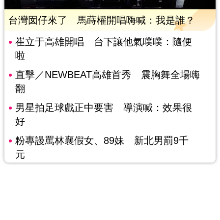
台灣囡仔來了 馬蒔權開唱嗨喊：我是誰？
崔立于高雄開唱 台下讓他氣噗噗：隨便
啦
直擊／NEWBEAT高雄首秀 震胸舞全場嗨
翻
男星拍足球戲正中要害 導演喊：效果很
好
粉專謾罵林襄假女、89妹 新北男罰9千
元