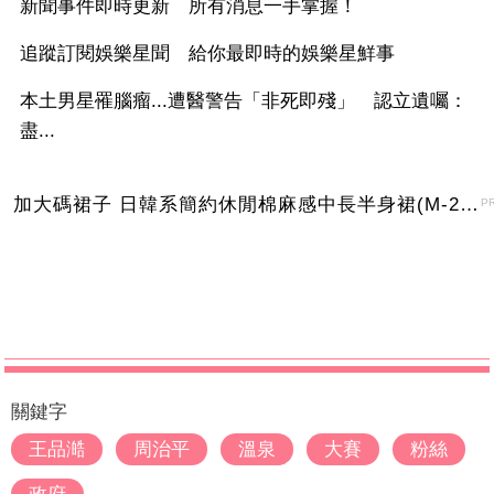
新聞事件即時更新 所有消息一手掌握！
追蹤訂閱娛樂星聞 給你最即時的娛樂星鮮事
本土男星罹腦瘤...遭醫警告「非死即殘」 認立遺囑：
盡...
加大碼裙子 日韓系簡約休閒棉麻感中長半身裙(M-2XL)【XMS54038】＊艾美時尚(現+預)
P
關鍵字
王品澔
周治平
溫泉
大賽
粉絲