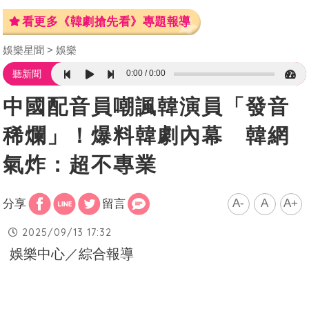
看更多《韓劇搶先看》專題報導
娛樂星聞
娛樂
0:00
0:00
聽新聞
中國配音員嘲諷韓演員「發音
稀爛」！爆料韓劇內幕 韓網
氣炸：超不專業
A-
A
A+
分享
留言
2025/09/13 17:32
娛樂中心／綜合報導