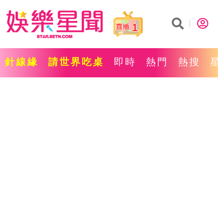
1
針線緣
請世界吃桌
即時
熱門
熱搜