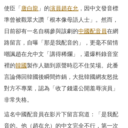
使臣「
唐白龍
」的
演員
趙在允
，因中文發音標
準曾被觀眾大讚「根本像母語人士」。然而，
日前卻有一名自稱參與該劇的
中國
配音員
在網
路留言，自曝「那是我配音的」，更毫不留情
嘲諷趙在允中文「講得稀爛」，還爆料錄音室
裡的
韓國
製作人聽到原聲時忍不住笑場。此番
言論傳回韓國後瞬間炸鍋，大批韓國網友怒批
對方不專業，認為「收了錢還公開羞辱演員」
非常失格。
這名中國配音員在影片下留言寫道：「是我配
音的。他（趙在允）的中文完全不行，第一次