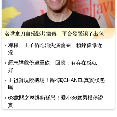
名嘴拿刀自殘影片瘋傳 平台發聲認了出包
粿粿、王子偷吃消失演藝圈 賴銘偉曝近
況
羅志祥戲份遭重砍 回應：有存在感就
好
王祖賢現蹤機場！踩4萬CHANEL真實狀態
曝
63歲關之琳爆奶孫戀！愛小36歲男模傳證
實