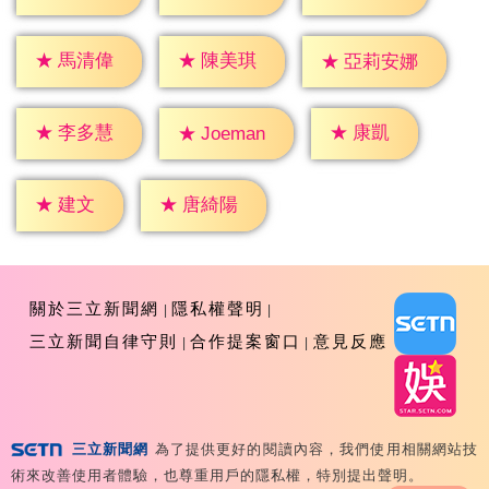
★
馬清偉
★
陳美琪
★
亞莉安娜
★
康凱
★
李多慧
★
Joeman
★
建文
★
唐綺陽
關於三立新聞網
隱私權聲明
三立新聞自律守則
合作提案窗口
意見反應
三立新聞網
為了提供更好的閱讀內容，我們使用相關網站技
Copyright ©2026 Sanlih E-Television All Rights
術來改善使用者體驗，也尊重用戶的隱私權，特別提出聲明。
Reserved 版權所有 盜用必究 台北市內湖區舊宗路一段159