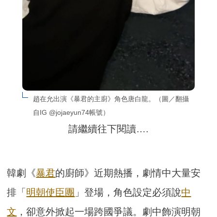
趙在允出演《暴君的主廚》角色唐白龍。（圖／翻攝
自IG @jojaeyun74帳號）
請繼續往下閱讀….
韓劇《
暴君
的廚師》近期熱播，劇情中大量安
排「
明朝使臣團
」登場，角色設定必須說
中
文
，卻意外掀起一場跨國爭議。劇中飾演明朝