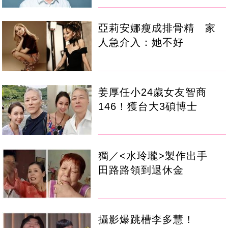
亞莉安娜瘦成排骨精 家
人急介入：她不好
姜厚任小24歲女友智商
146！獲台大3碩博士
獨／<水玲瓏>製作出手
田路路領到退休金
攝影爆跳槽李多慧！