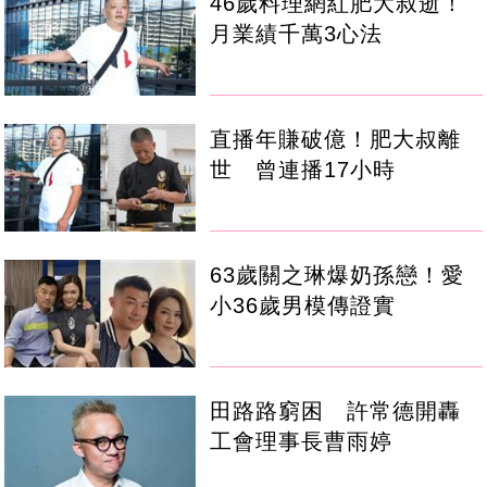
46歲料理網紅肥大叔逝！
月業績千萬3心法
直播年賺破億！肥大叔離
世 曾連播17小時
63歲關之琳爆奶孫戀！愛
小36歲男模傳證實
田路路窮困 許常德開轟
工會理事長曹雨婷