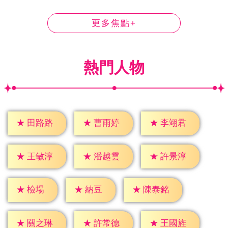
更多焦點+
熱門人物
★
田路路
★
曹雨婷
★
李翊君
★
王敏淳
★
潘越雲
★
許景淳
★
檢場
★
納豆
★
陳泰銘
★
關之琳
★
許常德
★
王國旌