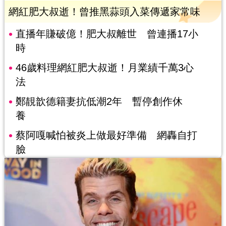
網紅肥大叔逝！曾推黑蒜頭入菜傳遞家常味
直播年賺破億！肥大叔離世 曾連播17小
時
46歲料理網紅肥大叔逝！月業績千萬3心
法
鄭靚歆德籍妻抗低潮2年 暫停創作休
養
蔡阿嘎喊怕被炎上做最好準備 網轟自打
臉