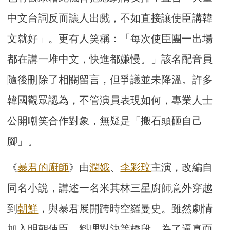
中文台詞反而讓人出戲，不如直接讓使臣講韓
文就好」。更有人笑稱：「每次使臣團一出場
都在講一堆中文，快進都嫌慢。」該名配音員
隨後刪除了相關留言，但爭議並未降溫。許多
韓國觀眾認為，不管演員表現如何，專業人士
公開嘲笑合作對象，無疑是「搬石頭砸自己
腳」。
《
暴君的廚師
》由
潤娥
、
李彩玟
主演，改編自
同名小說，講述一名米其林三星廚師意外穿越
到
朝鮮
，與暴君展開跨時空羅曼史。雖然劇情
加入明朝使臣、料理對決等橋段，為了逼真而