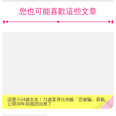
您也可能喜歡這些文章
認愛小24歲女友！71歲姜厚任挨酸「恐被騙」霸氣
公開39年前鐵證回應了