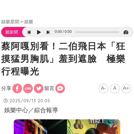
娛樂星聞
娛樂
0:00
0:00
聽新聞
蔡阿嘎別看！二伯飛日本「狂
摸猛男胸肌」羞到遮臉 極樂
行程曝光
A-
A
A+
分享
留言
2025/09/13 20:05
娛樂中心／綜合報導