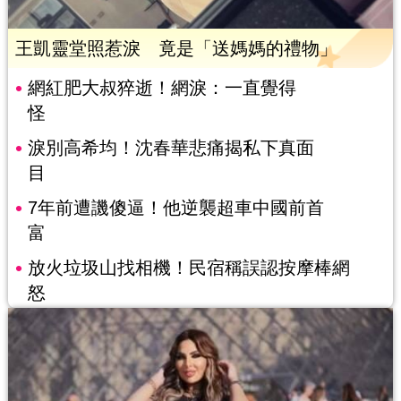
王凱靈堂照惹淚 竟是「送媽媽的禮物」
網紅肥大叔猝逝！網淚：一直覺得
怪
淚別高希均！沈春華悲痛揭私下真面
目
7年前遭譏傻逼！他逆襲超車中國前首
富
放火垃圾山找相機！民宿稱誤認按摩棒網
怒