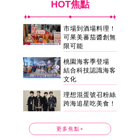
HOT焦點
市場到酒場料理！
可果美蕃茄醬創無
限可能
桃園海客季登場
結合科技認識海客
文化
理想混蛋號召粉絲
跨海追星吃美食！
更多焦點+