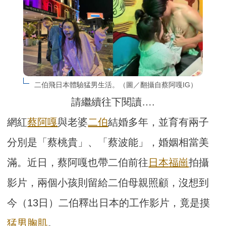
二伯飛日本體驗猛男生活。（圖／翻攝自蔡阿嘎IG）
請繼續往下閱讀….
網紅
蔡阿嘎
與老婆
二伯
結婚多年，並育有兩子
分別是「蔡桃貴」、「蔡波能」，婚姻相當美
滿。近日，蔡阿嘎也帶二伯前往
日本
福崗
拍攝
影片，兩個小孩則留給二伯母親照顧，沒想到
今（13日）二伯釋出日本的工作影片，竟是摸
猛男
胸肌
。