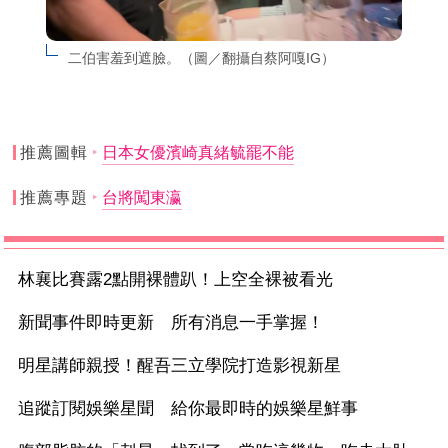
二伯害羞到遮臉。（圖／翻攝自蔡阿嘎IG）
推薦圖輯
日本女優濱崎真緒毓罷不能
推薦專題
台將闖東瀛
林襄比賽露2點開裸體趴！上空全裸被看光
新聞事件即時更新 所有消息一手掌握！
明星講師親授！醒吾三立學院打造影視新星
追蹤訂閱娛樂星聞 給你最即時的娛樂星鮮事