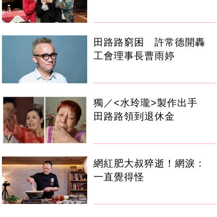
田路路窮困 許常德開轟
工會理事長曹雨婷
獨／<水玲瓏>製作出手
田路路領到退休金
網紅肥大叔猝逝！網淚：
一直覺得怪