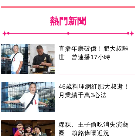
熱門新聞
直播年賺破億！肥大叔離
世 曾連播17小時
46歲料理網紅肥大叔逝！
月業績千萬3心法
粿粿、王子偷吃消失演藝
圈 賴銘偉曝近況