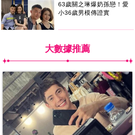
63歲關之琳爆奶孫戀！愛
小36歲男模傳證實
大數據推薦