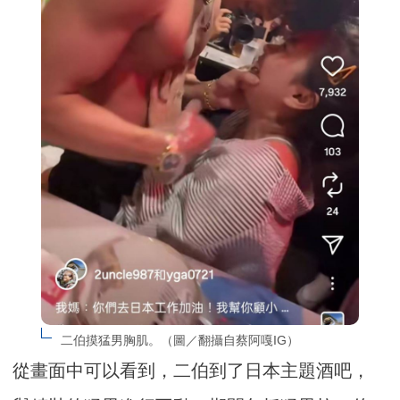
二伯摸猛男胸肌。（圖／翻攝自蔡阿嘎IG）
從畫面中可以看到，二伯到了日本主題酒吧，