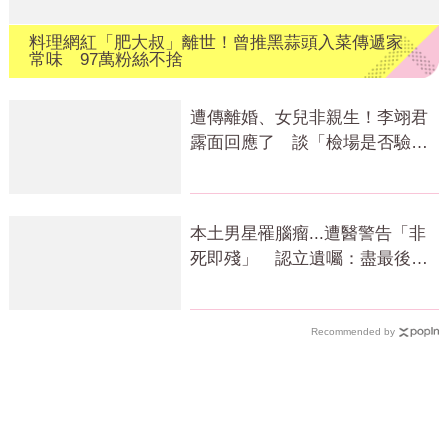
料理網紅「肥大叔」離世！曾推黑蒜頭入菜傳遞家
常味 97萬粉絲不捨
遭傳離婚、女兒非親生！李翊君
露面回應了 談「檢場是否驗
DNA」反應曝
本土男星罹腦瘤...遭醫警告「非
死即殘」 認立遺囑：盡最後心
力
Recommended by