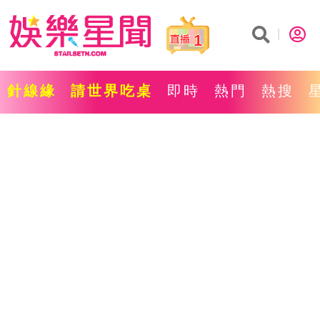
1
針線緣
請世界吃桌
即時
熱門
熱搜