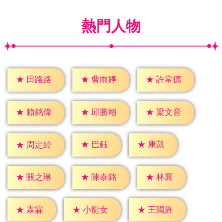
熱門人物
★
田路路
★
曹雨婷
★
許常德
★
賴銘偉
★
邱勝翊
★
梁文音
★
巴鈺
★
康凱
★
周定緯
★
林襄
★
關之琳
★
陳泰銘
★
霖霖
★
小龍女
★
王國旌