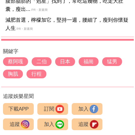
腹部脂肪的「剋星」找到了，常吃這幾物，吃走大肚
囊，瘦出...
PR・新素簡
減肥首選，檸檬加它，堅持一週，腰細了，瘦到你懷疑
人生
PR・新素簡
關鍵字
蔡阿嘎
二伯
日本
福崗
猛男
胸肌
行程
追蹤娛樂星聞
下載APP
訂閱
加入
追蹤
加入
追蹤