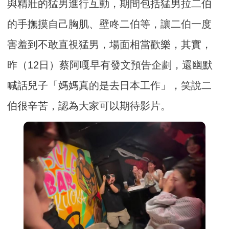
與精壯的猛男進行互動，期間包括猛男拉二伯
的手撫摸自己胸肌、壁咚二伯等，讓二伯一度
害羞到不敢直視猛男，場面相當歡樂，其實，
昨（12日）蔡阿嘎早有發文預告企劃，還幽默
喊話兒子「媽媽真的是去日本工作」，笑說二
伯很辛苦，認為大家可以期待影片。