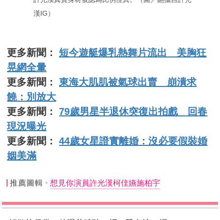
漢IG）
更多新聞：
短今遊艇爆乳熱舞片流出 美胸狂
晃網全暈
更多新聞：
東海大肌肌被氣球出賣 崩潰求
饒：別放大
更多新聞：
79歲男星半退休突復出拍戲 回春
現況曝光
更多新聞：
44歲女星證實離婚：沒必要假裝婚
姻美滿
推薦圖輯
想見你演員許光漢柯佳嬿施柏宇