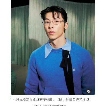
許光漢當兵後身材變精壯。（圖／翻攝自許光漢IG）