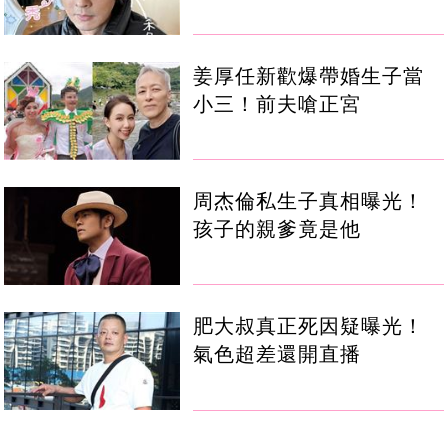
姜厚任新歡爆帶婚生子當
小三！前夫嗆正宮
周杰倫私生子真相曝光！
孩子的親爹竟是他
肥大叔真正死因疑曝光！
氣色超差還開直播