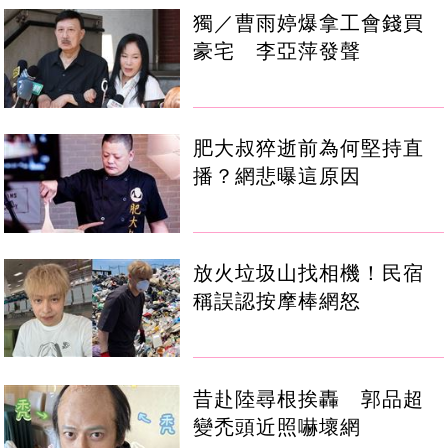
獨／曹雨婷爆拿工會錢買
豪宅 李亞萍發聲
肥大叔猝逝前為何堅持直
播？網悲曝這原因
放火垃圾山找相機！民宿
稱誤認按摩棒網怒
昔赴陸尋根挨轟 郭品超
變禿頭近照嚇壞網