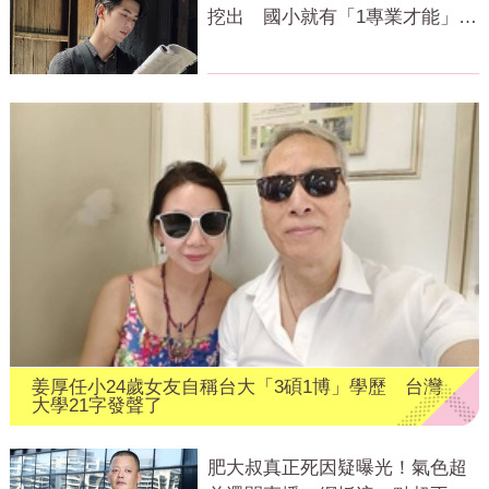
挖出 國小就有「1專業才能」震
撼網
姜厚任小24歲女友自稱台大「3碩1博」學歷 台灣
大學21字發聲了
肥大叔真正死因疑曝光！氣色超