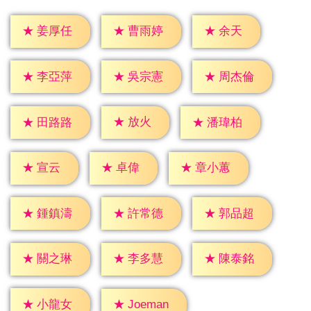
★
余天
★
姜厚任
★
曹雨婷
★
李亞萍
★
吳宗憲
★
周杰倫
★
放火
★
田路路
★
潘瑋柏
★
宣云
★
卓偉
★
章小蕙
★
鍾鎮濤
★
許常德
★
郭品超
★
關之琳
★
李多慧
★
陳泰銘
★
小龍女
★
Joeman