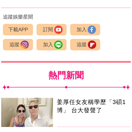
追蹤娛樂星聞
下載APP
訂閱
加入
追蹤
加入
追蹤
熱門新聞
姜厚任女友稱學歷「3碩1
博」 台大發聲了