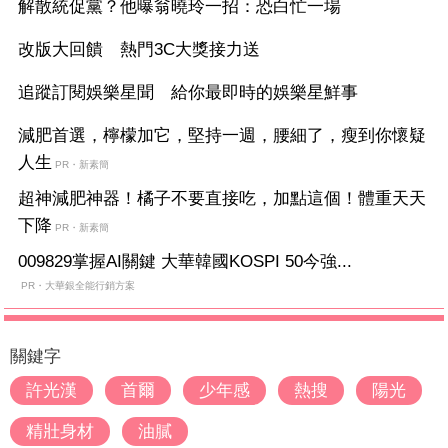
解散統促黨？他曝翁曉玲一招：恐白忙一場
改版大回饋 熱門3C大獎接力送
追蹤訂閱娛樂星聞 給你最即時的娛樂星鮮事
減肥首選，檸檬加它，堅持一週，腰細了，瘦到你懷疑
人生
PR・新素簡
超神減肥神器！橘子不要直接吃，加點這個！體重天天
下降
PR・新素簡
009829掌握AI關鍵 大華韓國KOSPI 50今強...
PR・大華銀全能行銷方案
關鍵字
許光漢
首爾
少年感
熱搜
陽光
精壯身材
油膩