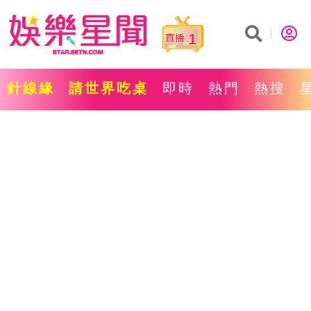
1
針線緣
請世界吃桌
即時
熱門
熱搜