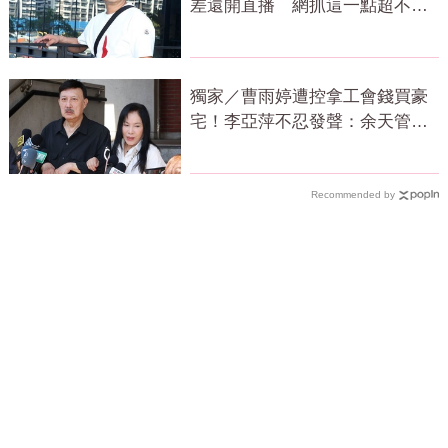
差還開直播 網抓這一點超不合
理
獨家／曹雨婷遭控拿工會錢買豪
宅！李亞萍不忍發聲：余天管工
會都貼錢
Recommended by