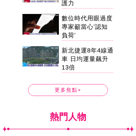
護力
數位時代用眼過度
專家籲當心'認知
負荷'
新北捷運8年4線通
車 日均運量飆升
13倍
更多焦點+
熱門人物