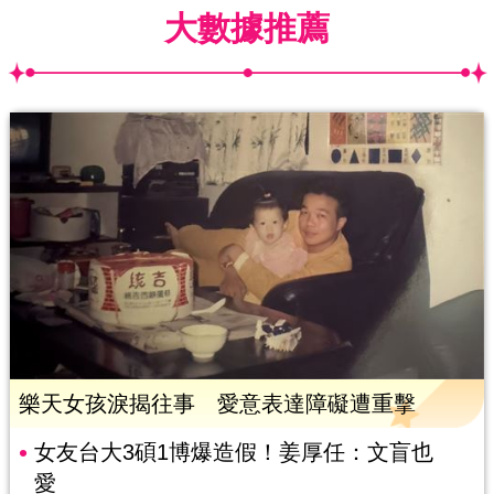
大數據推薦
樂天女孩淚揭往事 愛意表達障礙遭重擊
女友台大3碩1博爆造假！姜厚任：文盲也
愛