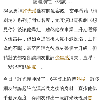
請繼續往下閱讀….
34歲男神
許光漢
擁有帥氣容貌，當年憑藉《植
劇場》系列打開知名度，尤其演出電視劇《想
見你》後讓他爆紅，雖然他在事業上升期選擇
入伍當兵，但如今退伍後人氣不減反漲，工作
邀約不斷，甚至回歸之後身材整個大升級，但
精壯的體格卻讓網友批評
少年感
消失，直呼：
「變得有點
油膩
」。
今日「許光漢腫麼了」6字登上微博
熱搜
，許多
網友討論起許光漢當兵之後的身材，直指他似
乎健身過度，從網友釋出一段許光漢現身
首