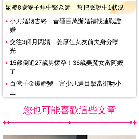
昆凌8歲愛子拜中醫為師 幫把脈說中1狀況
小刀婚姻告終 昔砸百萬辦婚禮找連戰證
婚
交往3個月閃婚 姜厚任女友前夫身分曝
光
15歲倒追27歲男懷孕！36歲美魔女當阿嬤
了
百億千金爆婚變 富少尪遭目擊當街吻小
三
您也可能喜歡這些文章