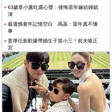
63歲章小蕙吐露心聲：後悔當年嫁給鍾鎮
濤
最遺憾童年記憶空白 禹菡：當年真不懂
事
姜厚任新歡爆帶婚生子當小三！前夫嗆正
宮