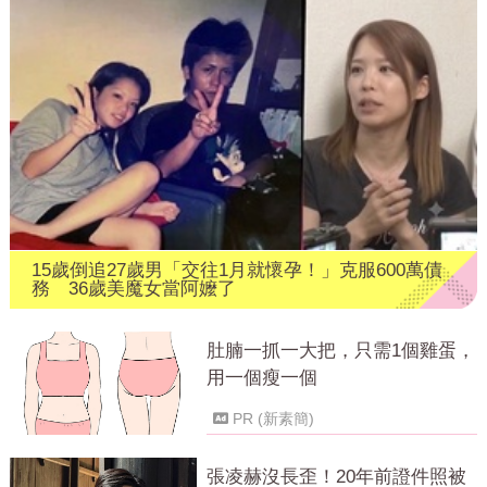
15歲倒追27歲男「交往1月就懷孕！」克服600萬債
務 36歲美魔女當阿嬤了
肚腩一抓一大把，只需1個雞蛋，
用一個瘦一個
PR (新素簡)
張凌赫沒長歪！20年前證件照被