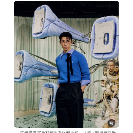
許光漢真實身材被認為比例怪異。（圖／翻攝自許光