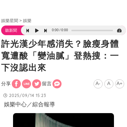
娛樂星聞
娛樂
0:00
0:00
聽新聞
許光漢少年感消失？臉瘦身體
寬遭酸「變油膩」登熱搜：一
下沒認出來
A-
A
A+
分享
留言
2025/09/14 15:23
娛樂中心／綜合報導