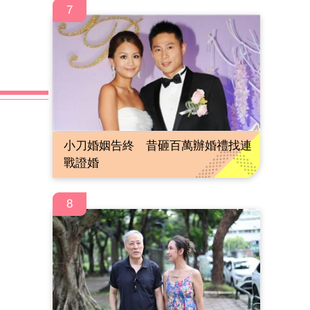
7
小刀婚姻告終 昔砸百萬辦婚禮找連
戰證婚
8