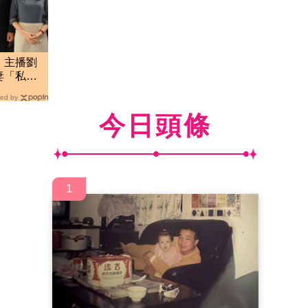
！主播劉
妻「私下
ed by
今日頭條
1