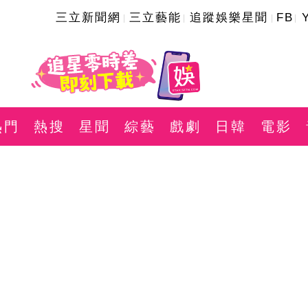
三立新聞網
三立藝能
追蹤娛樂星聞
FB
熱門
熱搜
星聞
綜藝
戲劇
日韓
電影