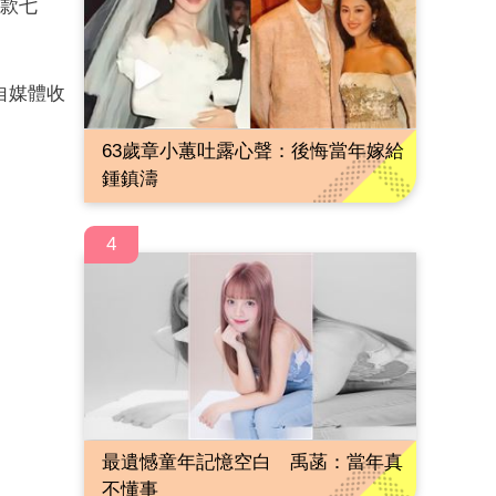
貸款七
自媒體收
。
63歲章小蕙吐露心聲：後悔當年嫁給
鍾鎮濤
4
最遺憾童年記憶空白 禹菡：當年真
不懂事