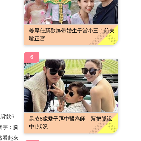
姜厚任新歡爆帶婚生子當小三！前夫
嗆正宮
6
貸款6
昆凌8歲愛子拜中醫為師 幫把脈說
中1狀況
個字：腳
然看起來