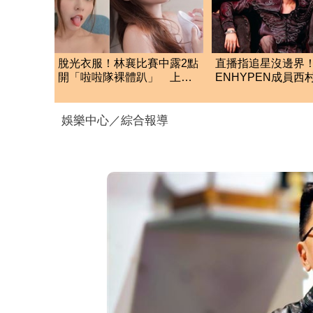
脫光衣服！林襄比賽中露2點
直播指追星沒邊界
開「啦啦隊裸體趴」 上空
ENHYPEN成員西
全裸被看光光
生爭議 挨批：獨
絲
娛樂中心／綜合報導