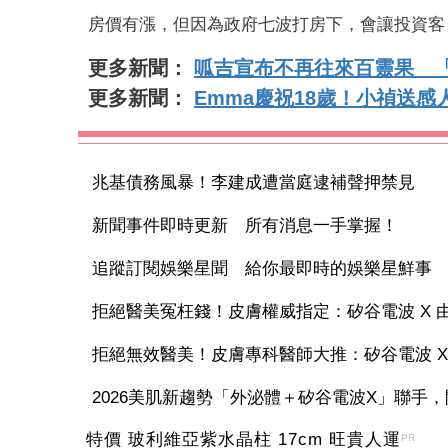
房價有漲，但因為政府七波打房下，會讓投資客
更多新聞：
呱吉宣布不再往來百靈果 
更多新聞：
Emma慶祝18歲！小禎送
兆基債務風暴！李建成遭當庭逮補聲押禁見
新聞事件即時更新 所有消息一手掌握！
追蹤訂閱娛樂星聞 給你最即時的娛樂星鮮事
拒絕醫美冤枉錢！皮膚權威指定：矽谷電波 X 由內
拒絕無效醫美！皮膚專科醫師大推：矽谷電波 X 讓
2026美肌新趨勢「外泌體＋矽谷電波X」聯手，開
特價 玻利維亞紫水晶柱 17cm 旺貴人運
PR