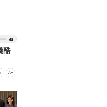
殘酷
A
A+