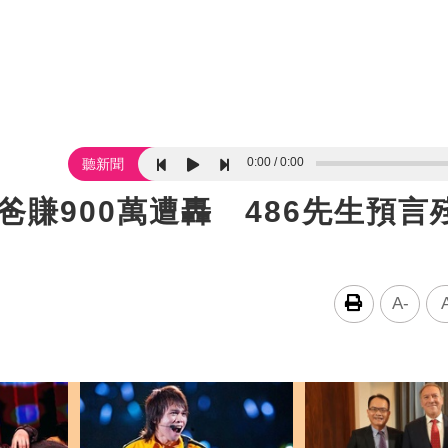
0:00
0:00
聽新聞
老爸賺900萬遭轟 486先生預言
A-