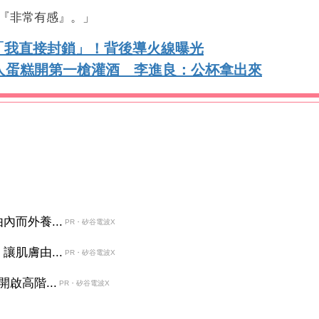
『非常有感』。」
「我直接封鎖」！背後導火線曝光
感人蛋糕開第一槍灌酒 李進良：公杯拿出來
而外養...
PR・矽谷電波X
肌膚由...
PR・矽谷電波X
啟高階...
PR・矽谷電波X