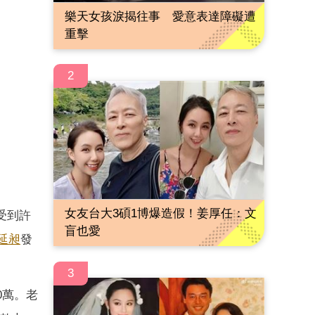
樂天女孩淚揭往事 愛意表達障礙遭
重擊
2
女友台大3碩1博爆造假！姜厚任：文
受到許
盲也愛
延昶
發
3
0萬。老