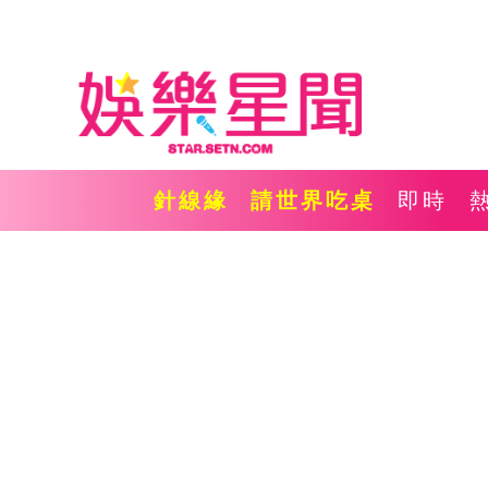
針線緣
請世界吃桌
即時