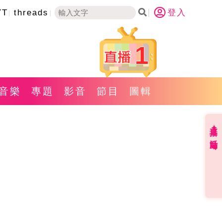
YT
threads
登入
1
音樂
專題
影音
節目
圖輯
直播✦活動