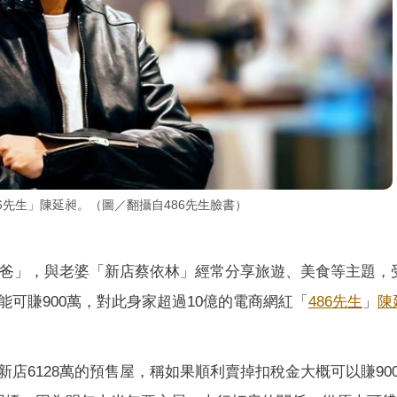
6先生」陳延昶。（圖／翻攝自486先生臉書）
爸」，與老婆「新店蔡依林」經常分享旅遊、美食等主題，
可賺900萬，對此身家超過10億的電商網紅「
486先生
」
陳
店6128萬的預售屋，稱如果順利賣掉扣稅金大概可以賺90