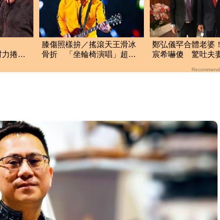
！
膝傷照樣拚／搖滾天王滑冰
鄭弘儀罕合體老婆
村力捲輕
骨折 「坐輪椅演唱」超敬
宸希嚇傻 驚吐夫
厚國外粉
業
真面目」
Recommend