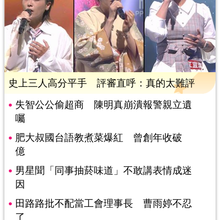
史上三人高分平手 評審直呼：真的太難評
失智公公偷超商 陳明真崩潰報警親立遺
囑
肥大叔國台語教煮菜爆紅 曾創年收破
億
男星聞「同事抽菸味道」不敢講表情成迷
因
田路路批不配當工會理事長 曹雨婷不忍
了