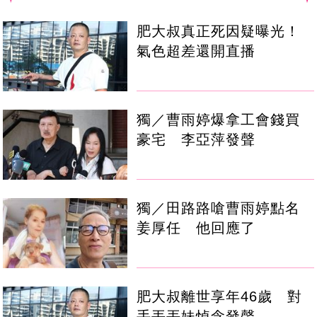
肥大叔真正死因疑曝光！
氣色超差還開直播
獨／曹雨婷爆拿工會錢買
豪宅 李亞萍發聲
獨／田路路嗆曹雨婷點名
姜厚任 他回應了
肥大叔離世享年46歲 對
手丟丟妹悼念發聲