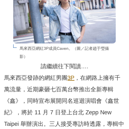
馬來西亞網紅3P成員Caven。（圖／記者趙于瑩攝
影）
請繼續往下閱讀….
馬來西亞發跡的網紅男團
3P
，在網路上擁有千
萬流量，近期豪砸七百萬台幣推出全新專輯
《鑫》，同時宣布展開同名巡迴演唱會《鑫世
紀》，將於 11 月 7 日登上台北 Zepp New
Taipei 舉辦演出。三人接受專訪時透露，專輯中