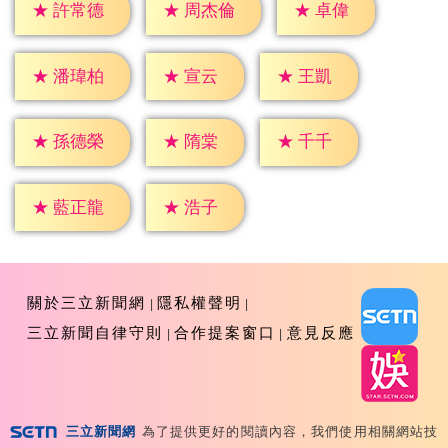
★
卓偉
★
許常德
★
周杰倫
★
宣云
★
王凱
★
潘瑋柏
★
隋棠
★
千千
★
孫德榮
★
浩子
★
藍正龍
關於三立新聞網
隱私權聲明
三立新聞自律守則
合作提案窗口
意見反應
三立新聞網
為了提供更好的閱讀內容，我們使用相關網站技
Copyright ©2026 Sanlih E-Television All Rights