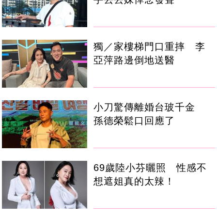
獨／家樓梯門口重摔 李
亞萍路邊倒地送醫
小刀驚傳離婚台玻千金
孫德榮鬆口回應了
69歲陸小芬曬照 性感不
想遮姐真的太辣！