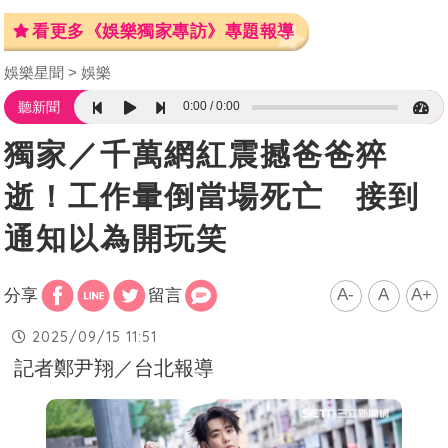
看更多《娛樂獨家專訪》專題報導
娛樂星聞
娛樂
0:00
0:00
聽新聞
獨家／千萬網紅震撼爸爸猝
逝！工作暈倒當場死亡 接到
通知以為開玩笑
A-
A
A+
分享
留言
2025/09/15 11:51
記者鄭尹翔／台北報導