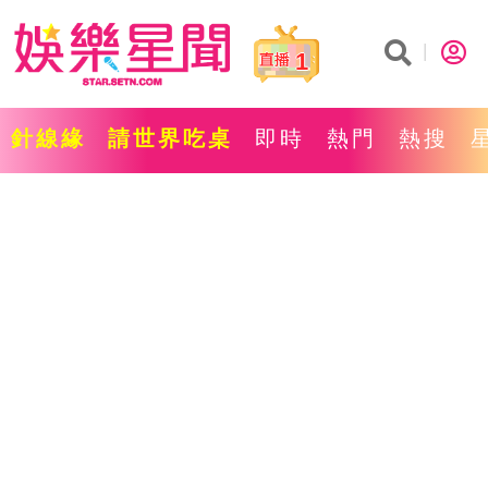
1
針線緣
請世界吃桌
即時
熱門
熱搜