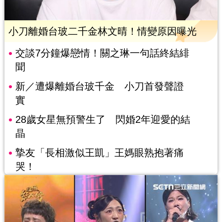
小刀離婚台玻二千金林文晴！情變原因曝光
交談7分鐘爆戀情！關之琳一句話終結緋
聞
新／遭爆離婚台玻千金 小刀首發聲證
實
28歲女星無預警生了 閃婚2年迎愛的結
晶
摯友「長相激似王凱」王媽眼熟抱著痛
哭！