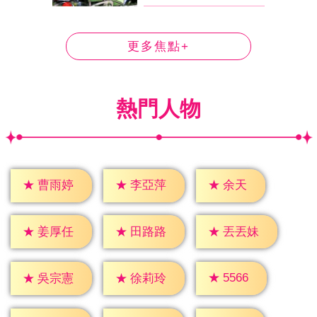
更多焦點+
熱門人物
★
余天
★
曹雨婷
★
李亞萍
★
姜厚任
★
田路路
★
丟丟妹
★
5566
★
吳宗憲
★
徐莉玲