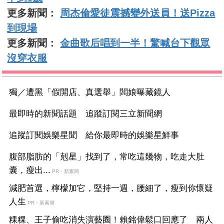
更多新聞：
周杰倫愛徒震撼變外送員！送Pizza
到現場
更多新聞：
金曲歌后唱到一半！驚喊台下觀眾
沒穿衣服
獨／遭黑「假開店、真選舉」闆娘曝藏鏡人
最即時的新聞話題 追蹤訂閱三立新聞網
追蹤訂閱娛樂星聞 給你最即時的娛樂星鮮事
腹部脂肪的「剋星」找到了，常吃這幾物，吃走大肚
囊，瘦出...
PR・新素簡
減肥首選，檸檬加它，堅持一週，腰細了，瘦到你懷疑
人生
PR・新素簡
粿粿、王子偷吃消失演藝圈！賴銘偉鬆口回應了 兩人