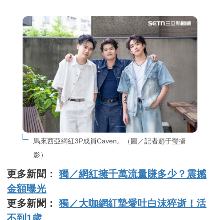
馬來西亞網紅3P成員Caven。（圖／記者趙于瑩攝
影）
更多新聞：
獨／網紅擁千萬流量賺多少？震撼
金額曝光
更多新聞：
獨／大咖網紅摯愛吐白沫猝逝！活
不到1歲