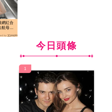
辣網紅合
出航母級
ed by
今日頭條
1