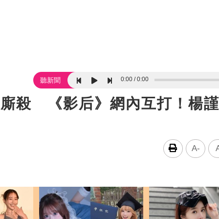
0:00
0:00
聽新聞
人廝殺 《影后》網內互打！楊
A-