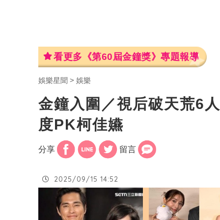
看更多《第60屆金鐘獎》專題報導
娛樂星聞
娛樂
金鐘入圍／視后破天荒6
度PK柯佳嬿
分享
留言
2025/09/15 14:52