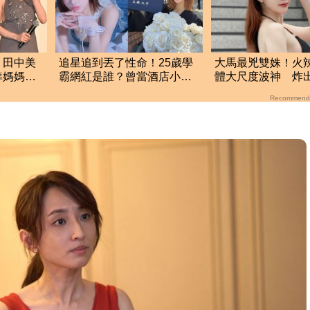
！田中美
追星追到丟了性命！25歲學
大馬最兇雙姝！火
準媽媽被
霸網紅是誰？曾當酒店小姐
體大尺度波神 炸
家
收入破億 警方證實
上圍
Recommend