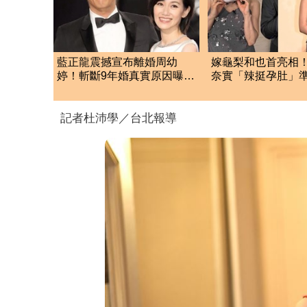
藍正龍震撼宣布離婚周幼
嫁龜梨和也首亮相
婷！斬斷9年婚真實原因曝
奈實「辣挺孕肚」
光 一度傳出舊情復燃
狂賀甜笑：謝謝大
記者杜沛學／台北報導