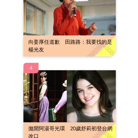
向姜厚任道歉 田路路：我要找的是
楊光友
4
拋開阿湯哥光環 20歲舒莉初登台網
改口