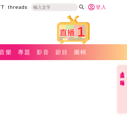
YT
threads
登入
1
音樂
專題
影音
節目
圖輯
直播✦活動