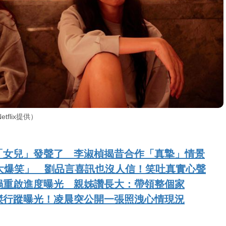
flix提供）
「女兒」發聲了 李淑楨揭昔合作「真摯」情景
人大爆笑」 劉品言喜訊也沒人信！笑吐真實心聲
鍋重啟進度曝光 親姊讚長大：帶領整個家
傑行蹤曝光！凌晨突公開一張照洩心情現況