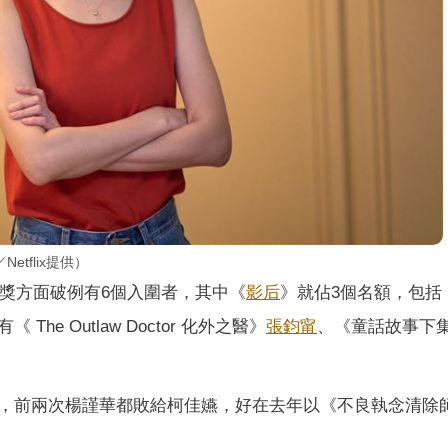
tflix提供）
角獎方面破例有6個入圍者，其中《
影后
》就佔3個名額，包括
The Outlaw Doctor 化外之醫》
張鈞甯
、《童話故事下
，前兩次楊謹華都敗給柯佳嬿，好在去年以《不良執念清除