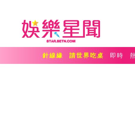
針線緣
請世界吃桌
即時