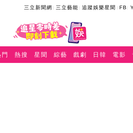
三立新聞網
三立藝能
追蹤娛樂星聞
FB
熱門
熱搜
星聞
綜藝
戲劇
日韓
電影