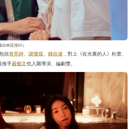
自林廷憶IG）
包括
曾莞婷
、
謝瓊煖
、
鍾欣凌
，對上《在光裏的人》杜蕾、《
幕後推手
嚴藝文
也入圍導演、編劇獎。