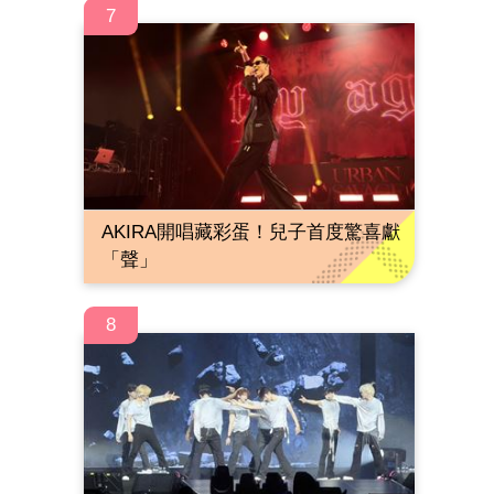
7
AKIRA開唱藏彩蛋！兒子首度驚喜獻
「聲」
8