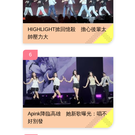
HIGHLIGHT掀回憶殺 擔心後輩太
帥壓力大
6
Apink降臨高雄 她新歌曝光：唱不
好別發