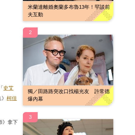
米蘭達離婚奧蘭多布魯13年！罕談前
夫互動
2
「
史艾
獨／田路路突改口找楊光友 許常德
集》
柯佳
爆內幕
3
師》拿下