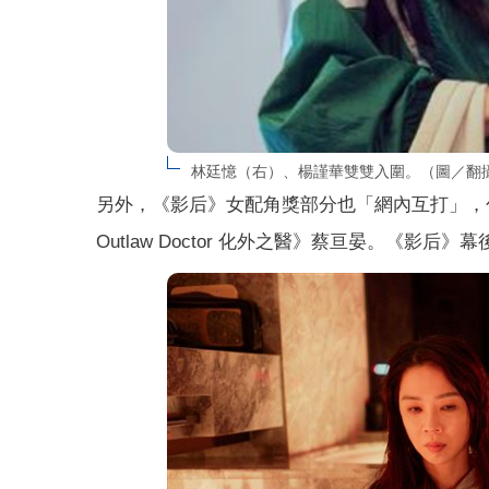
林廷憶（右）、楊謹華雙雙入圍。（圖／翻攝
另外，《影后》女配角獎部分也「網內互打」，
Outlaw Doctor 化外之醫》蔡亘晏。《影后》