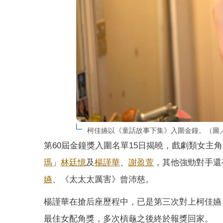
柯佳嬿以《童話故事下集》入圍金鐘。（圖／Ne
第60屆金鐘獎入圍名單15日揭曉，戲劇類女主
瑪
」
林廷憶
及
楊謹華
、
謝盈萱
，其他強勁對手還有《 
嬿
、《太太太厲害》曾沛慈。
楊謹華在搶后座歷程中，已是第三次對上柯佳嬿
最佳女配角獎，多次槓龜之後終於報獎回家。