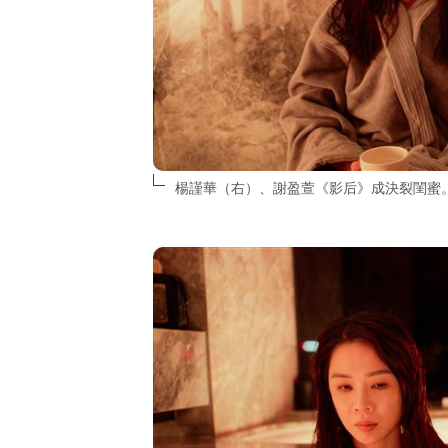
楊謹華（右）、謝盈萱《影后》成決裂閨蜜。（圖