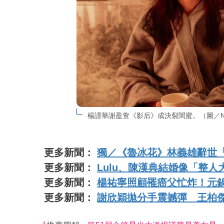
楊謹華謝盈萱《影后》成決裂閨蜜。（圖／Net
更多新聞：
獨／《魯冰花》林義雄辭世
更多新聞：
Lulu、陳漢典結婚像「整
更多新聞：
楊祐寧照顧罹癌父忙炸！元
更多新聞：
謝欣穎拋分手震撼彈 王柏