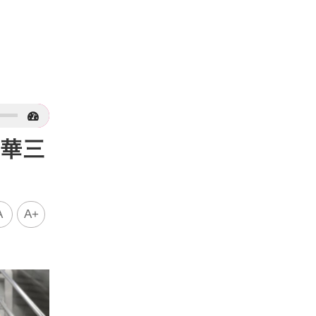
謹華三
A
A+