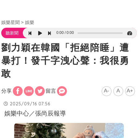
娛樂星聞
娛樂
0:00
0:00
聽新聞
劉力穎在韓國「拒絕陪睡」遭
暴打！發千字洩心聲：我很勇
敢
A-
A
A+
分享
留言
2025/09/16 07:56
娛樂中心／張尚辰報導