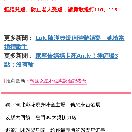
拒絕兒虐、防止老人受虐，請勇敢撥打110、113
更多新聞：
Lulu陳漢典爆這時辦婚宴 她搶當
婚禮歌手
更多新聞：
家寧告媽媽卡死Andy！律師曝3
點：沒有輸
推薦圖輯
韓國女星朴信惠訪台記者會
獨／河北彩花現身味全主場 傳想來台發展
改版大回饋 熱門3C大獎接力送
追蹤訂閱娛樂星聞 給你最即時的娛樂星鮮事