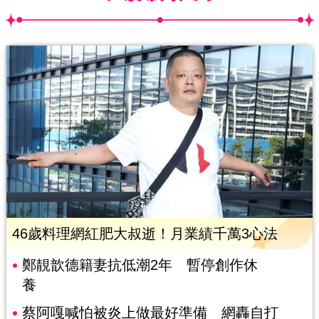
46歲料理網紅肥大叔逝！月業績千萬3心法
鄭靚歆德籍妻抗低潮2年 暫停創作休
養
蔡阿嘎喊怕被炎上做最好準備 網轟自打