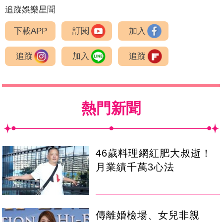
追蹤娛樂星聞
下載APP
訂閱
加入
追蹤
加入
追蹤
熱門新聞
46歲料理網紅肥大叔逝！
月業績千萬3心法
傳離婚檢場、女兒非親