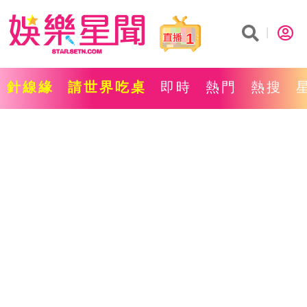
1
針線緣
請世界吃桌
即時
熱門
熱搜