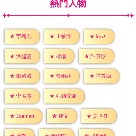
熱門人物
★
納豆
★
李翊君
★
王敏淳
★
檢場
★
潘越雲
★
許景淳
★
田路路
★
曹雨婷
★
許常德
★
李多慧
★
亞莉安娜
★
建文
★
姜厚任
★
Joeman