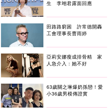
生 李翊君露面回應
田路路窮困 許常德開轟
工會理事長曹雨婷
亞莉安娜瘦成排骨精 家
人急介入：她不好
63歲關之琳爆奶孫戀！愛
小36歲男模傳證實