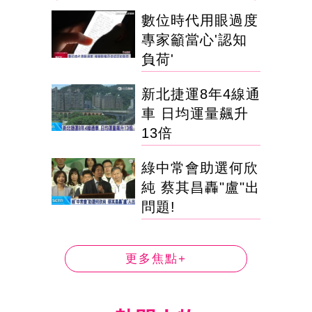
數位時代用眼過度
專家籲當心'認知
負荷'
新北捷運8年4線通
車 日均運量飆升
13倍
綠中常會助選何欣
純 蔡其昌轟"盧"出
問題!
更多焦點+