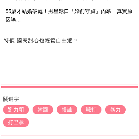
55歲才結婚破處！男星鬆口「婚前守貞」內幕 真實原
因曝...
特價 國民甜心包輕鬆自由選
PR
關鍵字
劉力穎
韓國
搭訕
毆打
暴力
打巴掌