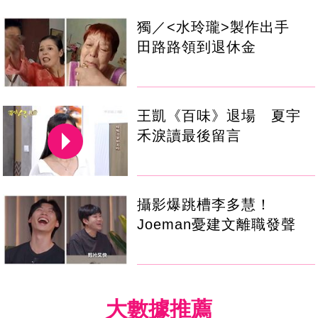
獨／<水玲瓏>製作出手
田路路領到退休金
王凱《百味》退場 夏宇
禾淚讀最後留言
攝影爆跳槽李多慧！
Joeman憂建文離職發聲
大數據推薦