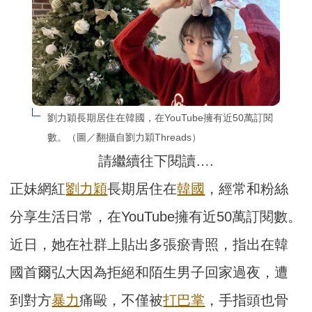
劉力穎長期居住在韓國，在YouTube擁有近50萬訂閱
數。（圖／翻攝自劉力穎Threads）
請繼續往下閱讀….
正妹網紅
劉力穎
長期居住在
韓國
，經常和粉絲
分享生活日常，在YouTube擁有近50萬訂閱數。
近日，她在社群上貼出多張瘀青照，指出在韓
國首爾弘大因為拒絕和陌生男子回家過夜，遭
到對方
暴力
痛毆，不僅被
打巴掌
，手指頭也骨