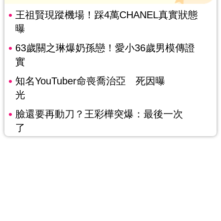
王祖賢現蹤機場！踩4萬CHANEL真實狀態
曝
63歲關之琳爆奶孫戀！愛小36歲男模傳證
實
知名YouTuber命喪喬治亞 死因曝
光
臉還要再動刀？王彩樺突爆：最後一次
了