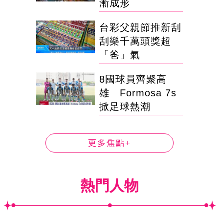
漸成形
台彩父親節推新刮
刮樂千萬頭獎超
「爸」氣
8國球員齊聚高
雄 Formosa 7s
掀足球熱潮
更多焦點+
熱門人物