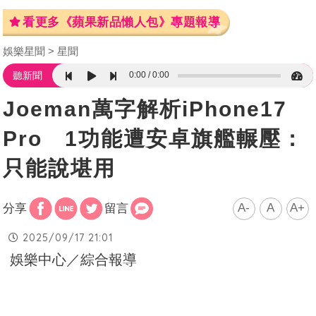
看更多《蘋果新品懶人包》專題報導
娛樂星聞
星聞
0:00
0:00
聽新聞
Joeman萬字解析iPhone17
Pro 1功能遭安卓旗艦輾壓：
只能說堪用
A-
A
A+
分享
留言
2025/09/17 21:01
娛樂中心／綜合報導