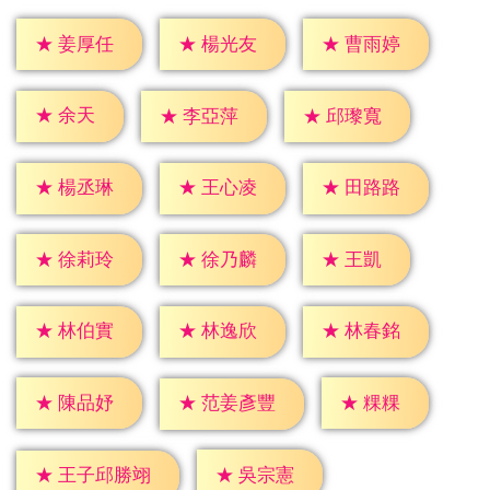
★
姜厚任
★
楊光友
★
曹雨婷
★
余天
★
李亞萍
★
邱瓈寬
★
楊丞琳
★
王心凌
★
田路路
★
王凱
★
徐莉玲
★
徐乃麟
★
林伯實
★
林逸欣
★
林春銘
★
粿粿
★
陳品妤
★
范姜彥豐
★
吳宗憲
★
王子邱勝翊