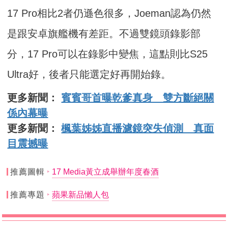
17 Pro相比2者仍遜色很多，Joeman認為仍然
是跟安卓旗艦機有差距。不過雙鏡頭錄影部
分，17 Pro可以在錄影中變焦，這點則比S25
Ultra好，後者只能選定好再開始錄。
更多新聞：
賓賓哥首曝乾爹真身 雙方斷絕關
係內幕曝
更多新聞：
楓葉姊姊直播濾鏡突失偵測 真面
目震撼曝
推薦圖輯
17 Media黃立成舉辦年度春酒
推薦專題
蘋果新品懶人包