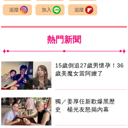
追蹤
加入
追蹤
熱門新聞
15歲倒追27歲男懷孕！36
歲美魔女當阿嬤了
獨／姜厚任新歡爆黑歷
史 楊光友怒揭內幕