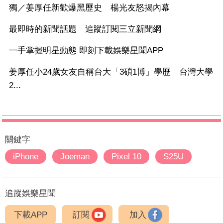
獨／姜厚任新歡爆黑歷史 楊光友怒揭內幕
最即時的新聞話題 追蹤訂閱三立新聞網
一手掌握明星動態 即刻下載娛樂星聞APP
姜厚任小24歲女友自稱台大「3碩1博」學歷 台灣大學
2...
關鍵字
iPhone
Joeman
Pixel 10
S25U
追蹤娛樂星聞
下載APP
訂閱
加入