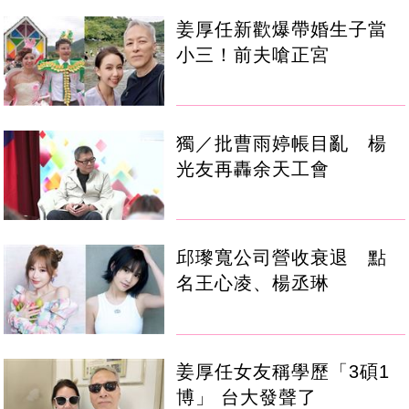
姜厚任新歡爆帶婚生子當
小三！前夫嗆正宮
獨／批曹雨婷帳目亂 楊
光友再轟余天工會
邱瓈寬公司營收衰退 點
名王心凌、楊丞琳
姜厚任女友稱學歷「3碩1
博」 台大發聲了