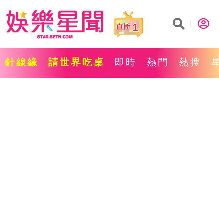
1
針線緣
請世界吃桌
即時
熱門
熱搜