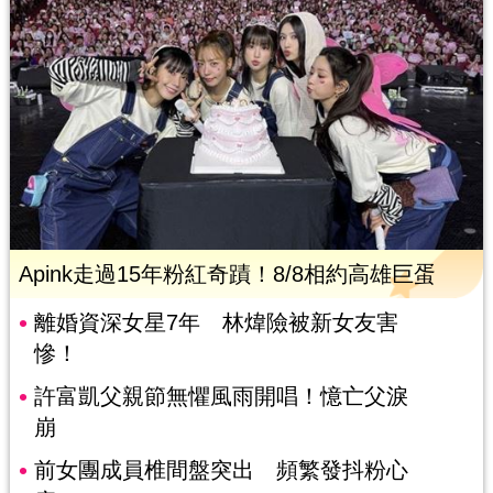
Apink走過15年粉紅奇蹟！8/8相約高雄巨蛋
離婚資深女星7年 林煒險被新女友害
慘！
許富凱父親節無懼風雨開唱！憶亡父淚
崩
前女團成員椎間盤突出 頻繁發抖粉心