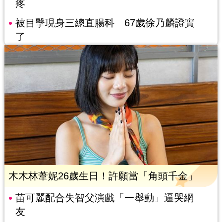
疼
被目擊現身三總直腸科 67歲徐乃麟證實
了
木木林葦妮26歲生日！許願當「角頭千金」
苗可麗配合失智父演戲「一舉動」逼哭網
友