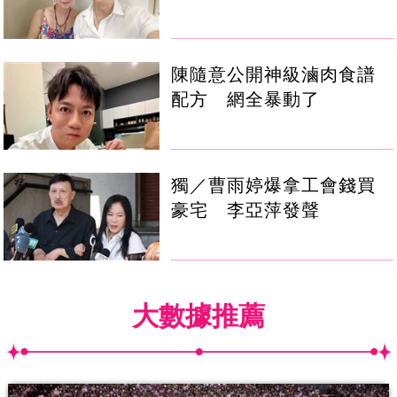
陳隨意公開神級滷肉食譜
配方 網全暴動了
獨／曹雨婷爆拿工會錢買
豪宅 李亞萍發聲
大數據推薦