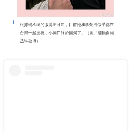
根據楊丞琳的微博IP可知，目前她和李榮浩似乎都在
台灣一起慶祝，小倆口終於團聚了。（圖／翻攝自楊
丞琳微博）