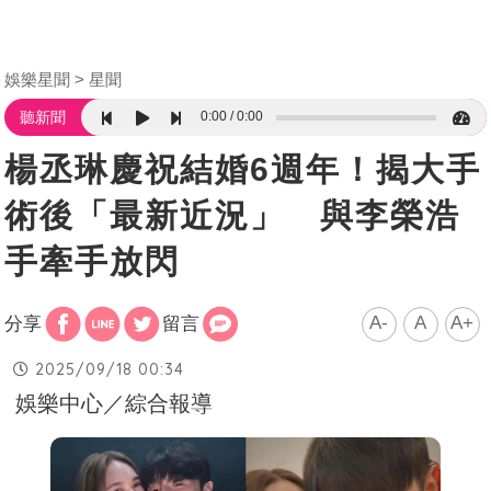
娛樂星聞
星聞
0:00
0:00
聽新聞
楊丞琳慶祝結婚6週年！揭大手
術後「最新近況」 與李榮浩
手牽手放閃
A-
A
A+
分享
留言
2025/09/18 00:34
娛樂中心／綜合報導