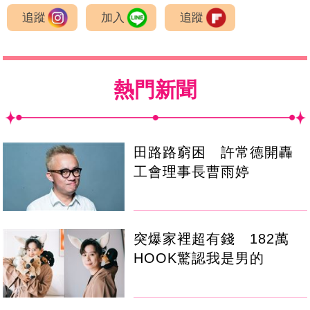
追蹤
加入
追蹤
熱門新聞
田路路窮困 許常德開轟
工會理事長曹雨婷
突爆家裡超有錢 182萬
HOOK驚認我是男的