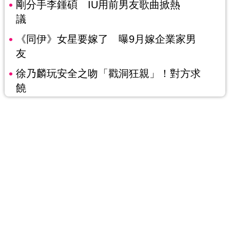
剛分手李鍾碩 IU用前男友歌曲掀熱
議
《同伊》女星要嫁了 曝9月嫁企業家男
友
徐乃麟玩安全之吻「戳洞狂親」！對方求
饒