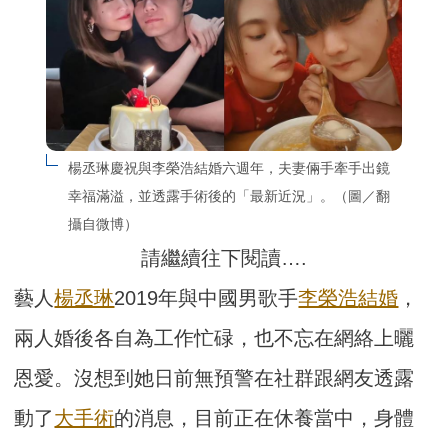
楊丞琳慶祝與李榮浩結婚六週年，夫妻倆手牽手出鏡
幸福滿溢，並透露手術後的「最新近況」。（圖／翻
攝自微博）
請繼續往下閱讀….
藝人
楊丞琳
2019年與中國男歌手
李榮浩
結婚
，
兩人婚後各自為工作忙碌，也不忘在網絡上曬
恩愛。沒想到她日前無預警在社群跟網友透露
動了
大手術
的消息，目前正在休養當中，身體