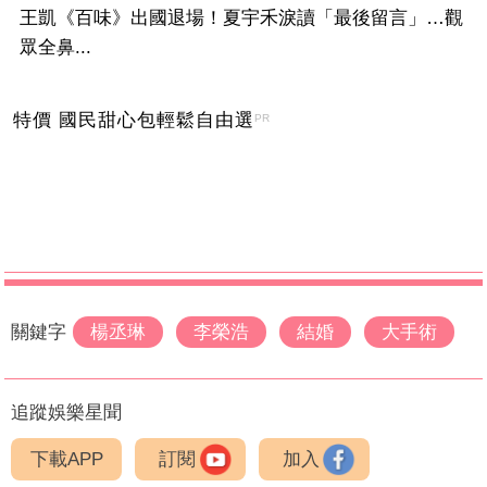
王凱《百味》出國退場！夏宇禾淚讀「最後留言」…觀
眾全鼻...
特價 國民甜心包輕鬆自由選
PR
關鍵字
楊丞琳
李榮浩
結婚
大手術
追蹤娛樂星聞
下載APP
訂閱
加入