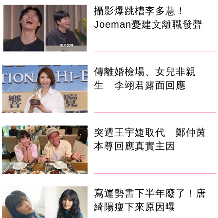
攝影爆跳槽李多慧！
Joeman憂建文離職發聲
傳離婚檢場、女兒非親
生 李翊君露面回應
突遭王宇婕取代 鄭仲茵
本尊回應真實主因
寫運勢書下半年廢了！唐
綺陽瘦下來原因曝