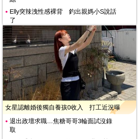
Elly突辣洩性感裸背 釣出親媽小S說話
了
女星認離婚後獨自養孩0收入 打工近況曝
退出政壇求職…焦糖哥哥3輪面試沒錄
取