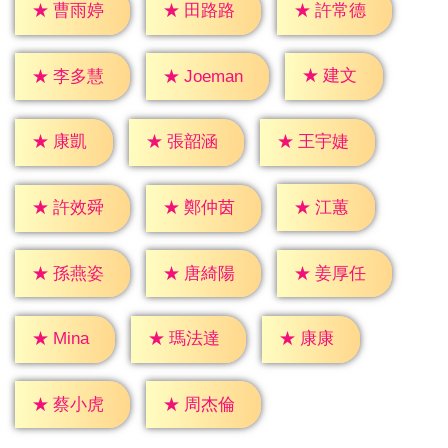
★
曹雨婷
★
田路路
★
許常德
★
建文
★
李多慧
★
Joeman
★
康凱
★
張韶涵
★
王宇婕
★
江蕙
★
許效舜
★
鄭仲茵
★
孫燕姿
★
唐綺陽
★
姜厚任
★
康康
★
Mina
★
瑪法達
★
蔡小虎
★
周杰倫