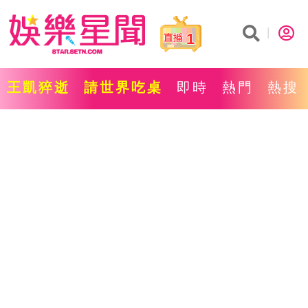
1
王凱猝逝
請世界吃桌
即時
熱門
熱搜