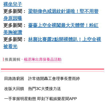
裸坐兒子
更多新聞：
梁朝偉色戒迴紋針湯唯！堅不用替
身原因曝
更多新聞：
薔薔上空全裸闖最大天體營！粉紅
美胸被讚
更多新聞：
林襄比賽露2點開裸體趴！上空全裸
被看光
推薦圖輯
楊丞琳出席保養品活動
田路路窮困 許常德開轟工會理事長曹雨婷
改版大回饋 熱門3C大獎接力送
一手掌握明星動態 即刻下載娛樂星聞APP