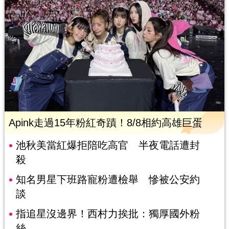
Apink走過15年粉紅奇蹟！8/8相約高雄巨蛋
池秋美當紅爆拒陪吃高官 半夜電話遭封
殺
知名男星下班路寵粉遭檢舉 慘被公安約
談
指追星沒邊界！西村力挨批：獨厚國外粉
絲