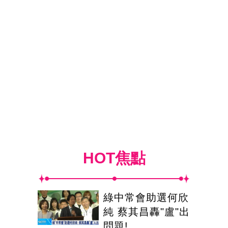
HOT焦點
綠中常會助選何欣
純 蔡其昌轟"盧"出
問題!